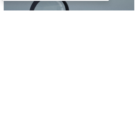
© ilixe48 / Фотобанк 123RF.com
Россиянам напомнили, как подтвердить свою
личность при отсутствии основного документа для
идентификации гражданина. Для этого необходимо
получить временное удостоверение лично в
подразделении МВД России. Оно выдается
бесплатно. Понадобится одно черно-белое или
цветное фото размером 3,5x4,5 см.
При замене паспорта такое удостоверение
оформляется по желанию при сдаче старого
документа (срок действия – до получения нового).