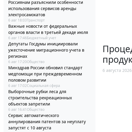
Россиянам разъяснили особенности
использования сервисов аренды
электросамокатов
6 авг 18:03
Транспорт
Важные новости от федеральных
органов власти в третьей декаде июля
6 авг 17:46
Бюджетный учет
Депутаты Госдумы инициировали
Процед
ужесточение миграционного учета в
регионах
проду
6 авг 17:20
Общество
Минздрав России обновил стандарт
6 августа 2026
медпомощи при преждевременном
половом развитии
6 авг 17:02
Социальная сфера
Выборочные рубки леса для
строительства рекреационных
объектов запретили
6 авг 16:41
Общество
Сервис автоматического
аннулирования патентов за неуплату
запустят с 10 августа