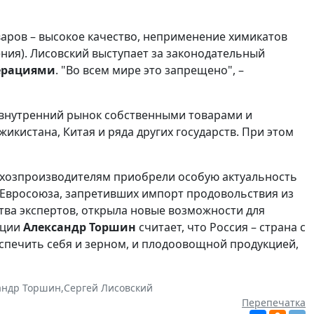
аров – высокое качество, неприменение химикатов
ения). Лисовский выступает за законодательный
перациями
. "Во всем мире это запрещено", –
ь внутренний рынок собственными товарами и
икистана, Китая и ряда других государств. При этом
ьхозпроизводителям приобрели особую актуальность
н Евросоюза, запретивших импорт продовольствия из
тва экспертов, открыла новые возможности для
ации
Александр Торшин
считает, что Россия – страна с
печить себя и зерном, и плодоовощной продукцией,
андр Торшин
,
Сергей Лисовский
Перепечатка