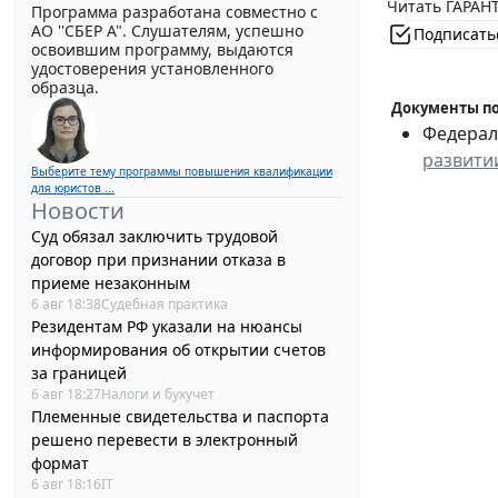
Читать ГАРАНТ
Программа разработана совместно с
АО ''СБЕР А". Слушателям, успешно
Подписать
освоившим программу, выдаются
удостоверения установленного
образца.
Документы по
Федераль
развити
Выберите тему программы повышения квалификации
для юристов ...
Новости
Суд обязал заключить трудовой
договор при признании отказа в
приеме незаконным
6 авг 18:38
Судебная практика
Резидентам РФ указали на нюансы
информирования об открытии счетов
за границей
6 авг 18:27
Налоги и бухучет
Племенные свидетельства и паспорта
решено перевести в электронный
формат
6 авг 18:16
IT