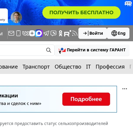
м
Войти
Eng
Перейти в систему ГАРАНТ
ование
Транспорт
Общество
IT
Профессия
П
уется предоставить статус сельхозпроизводителей