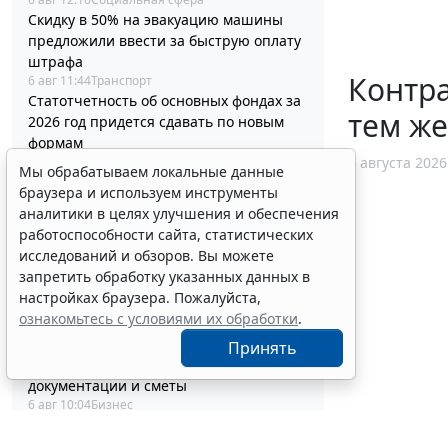
Скидку в 50% на эвакуацию машины
предложили ввести за быструю оплату
штрафа
Контр
6 авг 11:44
Транспорт
Статотчетность об основных фондах за
тем ж
2026 год придется сдавать по новым
формам
6 авг 11:19
Бюджетный учет
6 августа 2026
Мы обрабатываем локальные данные
Суд поддержал снижение работнику
браузера и используем инструменты
премии к профессиональному
аналитики в целях улучшения и обеспечения
празднику
работоспособности сайта, статистических
6 авг 10:58
Судебная практика
исследований и обзоров. Вы можете
Бензин экологических классов
запретить обработку указанных данных в
Евро-2/3/4 разрешили продавать до 1
настройках браузера. Пожалуйста,
июля 2027 года
ознакомьтесь с условиями их обработки
.
6 авг 10:33
Транспорт
Минстрой России разъяснил порядок
Принять
корректировки проектной
документации и сметы
6 авг 10:04
Бизнес
Вступил в силу стандарт медицинской
помощи детям при иммунной