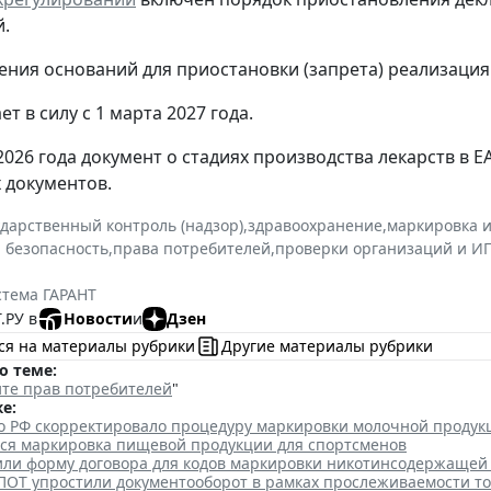
.
ения оснований для приостановки (запрета) реализация
ет в силу с 1 марта 2027 года.
 2026 года документ о стадиях производства лекарств в 
х документов.
ударственный контроль (надзор)
,
здравоохранение
,
маркировка 
 безопасность
,
права потребителей
,
проверки организаций и И
стема ГАРАНТ
.РУ в
Новости
и
Дзен
ся на материалы рубрики
Другие материалы рубрики
о теме:
те прав потребителей
"
е:
о РФ скорректировало процедуру маркировки молочной продук
тся маркировка пищевой продукции для спортсменов
или форму договора для кодов маркировки никотинсодержащей
ПОТ упростили документооборот в рамках прослеживаемости т