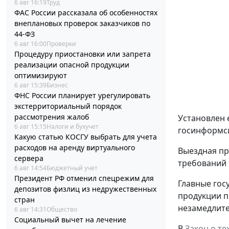
6 авг 16:19
Труд
ФАС России рассказала об особенностях
внеплановых проверок заказчиков по
44-ФЗ
6 авг 16:00
Проверки
Процедуру приостановки или запрета
реализации опасной продукции
оптимизируют
6 авг 15:39
Бизнес
ФНС России планирует урегулировать
экстерриториальный порядок
рассмотрения жалоб
Установлен 
6 авг 15:15
Налоги и бухучет
госинформси
Какую статью КОСГУ выбрать для учета
расходов на аренду виртуального
Выездная пр
сервера
требований 
6 авг 14:54
Бюджетный учет
Президент РФ отменил спецрежим для
Главные гос
депозитов физлиц из недружественных
продукции п
стран
незамедлите
6 авг 14:31
Общество
Социальный вычет на лечение
В
Закон о т