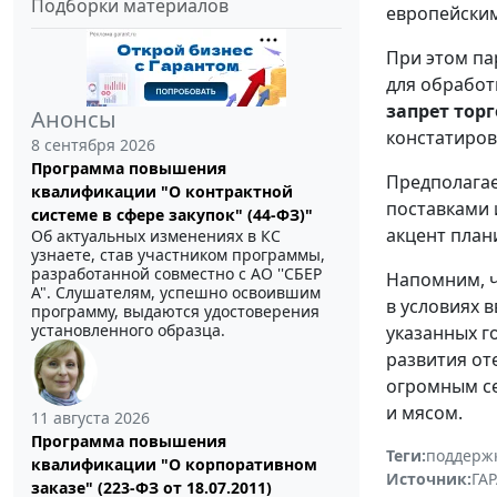
Подборки материалов
европейским
При этом па
для обработ
запрет тор
Анонсы
констатиров
8 сентября 2026
Программа повышения
Предполагае
квалификации "О контрактной
поставками 
системе в сфере закупок" (44-ФЗ)"
акцент план
Об актуальных изменениях в КС
узнаете, став участником программы,
разработанной совместно с АО ''СБЕР
Напомним, ч
А". Слушателям, успешно освоившим
в условиях 
программу, выдаются удостоверения
установленного образца.
указанных г
развития от
огромным се
и мясом.
11 августа 2026
Программа повышения
Теги:
поддержк
квалификации "О корпоративном
Источник:
ГАР
заказе" (223-ФЗ от 18.07.2011)