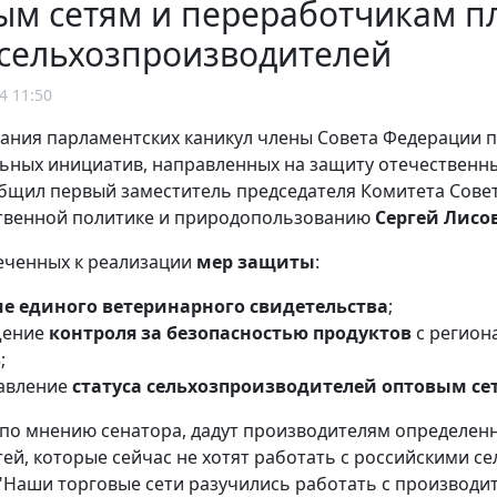
м сетям и переработчикам п
 сельхозпроизводителей
4 11:50
ания парламентских каникул члены Совета Федерации 
ьных инициатив, направленных на защиту отечественн
бщил первый заместитель председателя Комитета Совет
твенной политике и природопользованию
Сергей Лисо
еченных к реализации
мер защиты
:
е единого ветеринарного свидетельства
;
щение
контроля за безопасностью продуктов
с регион
ь
;
авление
с
татуса сельхозпроизводителей оптовым се
 по мнению сенатора, дадут производителям определе
тей, которые сейчас не хотят работать с российскими 
"Наши торговые сети разучились работать с производит