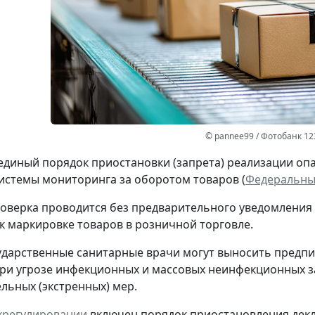
© pannee99 / Фотобанк 12
единый порядок приостановки (запрета) реализации оп
стемы мониторинга за оборотом товаров (
Федеральный
оверка проводится без предварительного уведомления
к маркировке товаров в розничной торговле.
ударственные санитарные врачи могут выносить предпи
ри угрозе инфекционных и массовых неинфекционных з
льных (экстренных) мер.
ехрегулировании
включен порядок приостановления декл