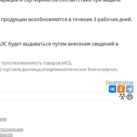
 продукции возобновляется в течение 3 рабочих дней.
ЕАЭС будет выдаваться путем внесения сведений в
и прослеживаемость товаров
,
МСБ
,
П
,
торговля
,
физлица
,
эпидемиологическое благополучие
,
Перепечатка
ции
 продукции
оваров