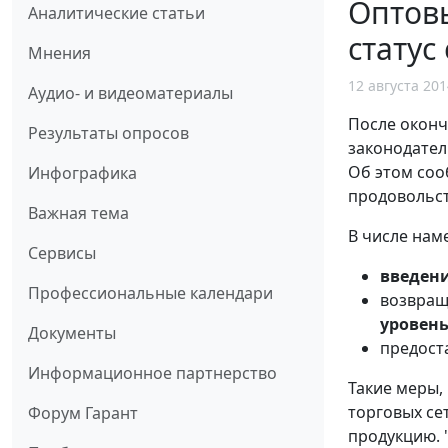
Оптовы
Аналитические статьи
статус
Мнения
12 августа 201
Аудио- и видеоматериалы
После оконч
Результаты опросов
законодател
Об этом соо
Инфографика
продовольс
Важная тема
В числе нам
Сервисы
введени
Профессиональные календари
возвра
уровен
Документы
предост
Информационное партнерство
Такие меры,
торговых се
Форум Гарант
продукцию. 