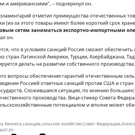
и и американскими", – подчеркнул он.
рламентарий отметил преимущества отечественных тов
ки (из-за этого товары имеют более короткий срок хран
говым сетям заниматься экспортно-импортными о
ал он.
тся, что в условиях санкций Россия сможет обеспечит
из стран Латинской Америки, Турции, Азербайджана, Тадж
ируется делать на развитии собственного производства.
то вопросы обеспечения гарантий отечественным сел
введения Россией ответных санкций против США и стра
осударств. Сложившаяся ситуация, по мнению большинс
ечественного производства. Вице-спикер Совета Федер
льскохозяйственным потенциалом и вполне может обес
а бизнеса
,
санкции
,
сельское хозяйство
,
Совет Федерации
,
Алекс
АНТ.РУ