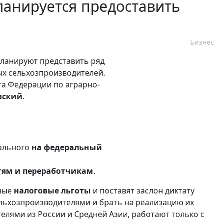
ланируется предоставить
Бизнес
планируют представить ряд
ых сельхозпроизводителей.
а Федерации по аграрно-
вский
.
ального
на федеральный
тям и переработчикам
.
нные
налоговые льготы
и поставят заслон диктату
сельхозпроизводителями и брать на реализацию их
елями из России и Средней Азии, работают только с