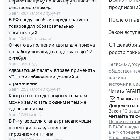
неработающему пенсионеру зависит от
предписаний
облагаемого дохода
6 авг 14:07
Налоги и бухучет
После отпад
В РФ введут особый порядок закупок
товаров для образовательных
Закон вступа
организаций
6 авг 13:41
Образование
С 1 декабря
Отчет о выполнении квоты для приема
на работу инвалидов надо сдать до 12
реестр таки
октября
6 авг 13:20
Труд
Теги:
2027
,
гос
Адвокатские палаты вправе применять
общественная
УСН при соблюдении условий и
юрлица
ограничений
Источник:
Си
6 авг 12:58
Налоги и бухучет
Читать ГАРАНТ
Контракты по однородным товарам
Подписать
можно заключать с одним и тем же
Документы п
едпоставщиком
Закон "
О защи
6 авг 12:39
Бизнес
Читайте такж
В РФ утвердили стандарт медпомощи
Правительств
В ЕАЭС вводи
детям при наследственной
В РФ определ
тирозинемии 1 типа
Участникам С
6 авг 12:10
Социальная сфера