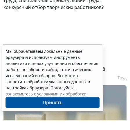
труда, специальная оценка условий труда,
конкурсный отбор творческих работников?
Сервис автоматического
Мы обрабатываем локальные данные
браузера и используем инструменты
аннулирования патентов за
аналитики в целях улучшения и обеспечения
неуплату запустят с 10 августа
работоспособности сайта, статистических
исследований и обзоров. Вы можете
6 августа 2026 16:19
Труд
запретить обработку указанных данных в
настройках браузера. Пожалуйста,
ознакомьтесь с условиями их обработки
.
Принять