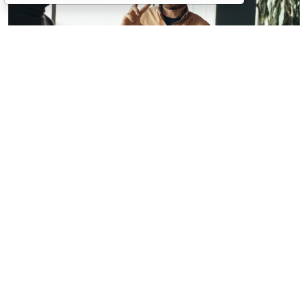
© milkos / Фотобанк 123RF.com
В СМИ прошла волна публикаций о том, что с 1
февраля 2027 года работодателям якобы придется
работать по новым правилам: сотрудников нельзя
будет "принуждать к работе", а руководителей
обяжут регулярно давать обратную связь. Однако
ГОСТ Р ИСО 45003-2026
(далее – ГОСТ), на который
ссылались в этих публикациях, таких обязательных
требований не вводит (
ГОСТ Р ИСО 45003-2026
):
соответствующие положения имеют более узкий
смысл и относятся к конкретным процедурам