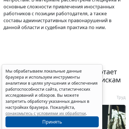
основные сложности привлечения иностранных
работников с позиции работодателя, а также
составы административных правонарушений в
данной области и судебная практика по ним.
С 1 февраля 2027 года заработает
Мы обрабатываем локальные данные
браузера и используем инструменты
ГОСТ по психосоциальным рискам
аналитики в целях улучшения и обеспечения
на рабочем месте
работоспособности сайта, статистических
исследований и обзоров. Вы можете
7 августа 2026 17:11
Труд
запретить обработку указанных данных в
настройках браузера. Пожалуйста,
ознакомьтесь с условиями их обработки
.
Принять