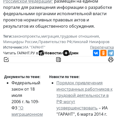
Российской Федерации”
размещен на едином
портале для размещения информации о разработке
федеральными органами исполнительной власти
проектов нормативных правовых актов и
результатов их общественного обсуждения.
Теги:
законопроекты
,
миграция
,
трудовые отношения
,
Минцифры России
,
Правительство РФ
,
Николай Никифоров
Источник:
ИА "ГАРАНТ"
Перепечатка
Читать ГАРАНТ.РУ в
Новости
и
Дзен
Документы по теме:
Новости по теме:
Федеральный
Порядок привлечения
закон от 18
иностранных работников к
июля
трудовой деятельности в
2006 г. № 109-
РФ могут
ФЗ
"О
усовершенствовать
– ИА
миграционном
"ГАРАНТ", 6 марта 2014 г.