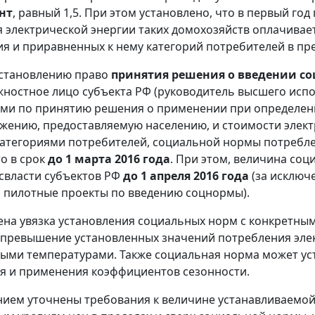
нт
, равный 1,5. При этом установлено, что в первый г
 электрической энергии таких домохозяйств оплачивает
ия и приравненных к нему категорий потребителей в п
остановлению право
принятия решения о введении с
ностное лицо субъекта РФ (руководитель высшего испо
и по принятию решения о применении при определени
жению, предоставляемую населению, и стоимости элек
атегориями потребителей, социальной нормы потребле
о в срок
до 1 марта 2016 года
. При этом, величина со
свласти субъектов РФ
до 1 апреля 2016 года
(за исключ
 пилотные проекты по введению соцнормы).
на увязка установления социальных норм с конкретны
 превышение установленных значений потребления элек
ыми температурами. Также социальная норма может уст
я и применения коэффициентов сезонности.
ием уточнены требования к величине устанавливаемо