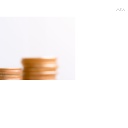
ЖКХ
F.com