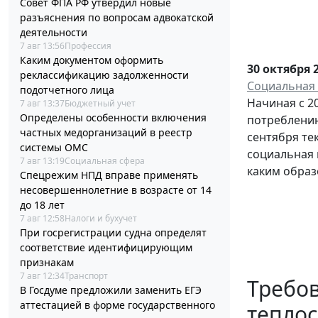
Совет ФПА РФ утвердил новые
разъяснения по вопросам адвокатской
деятельности
7 авг 13:56
Профессия
Каким документом оформить
30 октября 
реклассификацию задолженности
Социальная 
подотчетного лица
Начиная с 2
7 авг 13:37
Бюджетный учет
Определены особенности включения
потреблению
частных медорганизаций в реестр
сентября те
системы ОМС
социальная 
7 авг 13:19
Социальная сфера
каким образ
Спецрежим НПД вправе применять
несовершеннолетние в возрасте от 14
до 18 лет
7 авг 12:58
Налоги и бухучет
При госрегистрации судна определят
соответствие идентифицирующим
признакам
7 авг 12:34
Транспорт
Требов
В Госдуме предложили заменить ЕГЭ
аттестацией в форме государственного
тепло