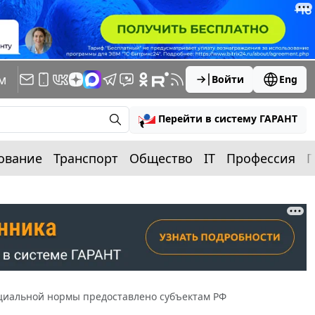
м
Войти
Eng
Перейти в систему ГАРАНТ
ование
Транспорт
Общество
IT
Профессия
П
циальной нормы предоставлено субъектам РФ