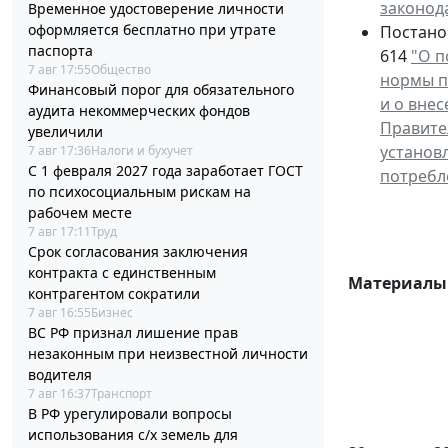
законод
Временное удостоверение личности
оформляется бесплатно при утрате
Постано
паспорта
614
"О п
7 авг 17:55
Общество
нормы п
Финансовый порог для обязательного
и о вне
аудита некоммерческих фондов
Правите
увеличили
установ
7 авг 17:36
Налоги и бухучет
С 1 февраля 2027 года заработает ГОСТ
потребл
по психосоциальным рискам на
рабочем месте
7 авг 17:11
Труд
Срок согласования заключения
контракта с единственным
Материалы 
контрагентом сократили
7 авг 16:55
Бизнес
ВС РФ признал лишение прав
незаконным при неизвестной личности
водителя
7 авг 16:37
Транспорт
В РФ урегулировали вопросы
использования с/х земель для