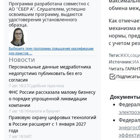
максимальны
Программа разработана совместно с
обмена межд
АО ''СБЕР А". Слушателям, успешно
освоившим программу, выдаются
удостоверения установленного
Как отмечае
образца.
механизма е
нормы, пред
с учетом ре
Выберите тему программы повышения квалификации
для юристов ...
Теги:
ЖКХ
,
соц
Новости
Источник:
ИА
Персональные данные медработника
Читать ГАРАНТ
недопустимо публиковать без его
Подписать
согласия
7 авг 18:27
Судебная практика
ФНС России рассказала малому бизнесу
Документы 
о порядке упрощенной ликвидации
Федераль
компании
7 авг 18:16
Налоги и бухучет
электроэ
Правовую охрану цифровых технологий
Федерал
в России расширят с 1 января 2027
энергос
года
эффекти
7 авг 18:04
IT