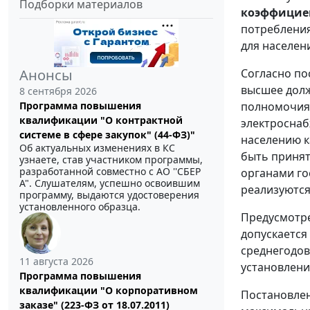
Подборки материалов
коэффицие
потребления
для населен
Согласно п
Анонсы
высшее долж
8 сентября 2026
полномочиям
Программа повышения
квалификации "О контрактной
электроснаб
системе в сфере закупок" (44-ФЗ)"
населению к
Об актуальных изменениях в КС
быть принят
узнаете, став участником программы,
разработанной совместно с АО ''СБЕР
органами го
А". Слушателям, успешно освоившим
реализуются
программу, выдаются удостоверения
установленного образца.
Предусмотре
допускается
среднегодов
11 августа 2026
установлени
Программа повышения
квалификации "О корпоративном
Постановлен
заказе" (223-ФЗ от 18.07.2011)