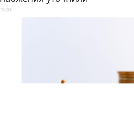
 10:58
© ujiha / Фотобанк 123R