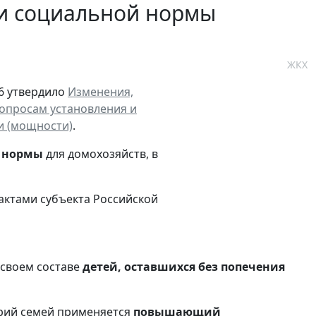
и социальной нормы
ЖКХ
36 утвердило
Изменения,
вопросам установления и
и (мощности)
.
й нормы
для домохозяйств, в
актами субъекта Российской
 своем составе
детей, оставшихся без попечения
орий семей применяется
повышающий