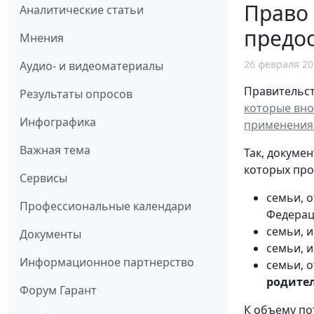
Право
Аналитические статьи
предо
Мнения
26 февраля 20
Аудио- и видеоматериалы
Правительст
Результаты опросов
которые вно
Инфографика
применения 
Важная тема
Так, докуме
которых пр
Сервисы
семьи, 
Профессиональные календари
Федерац
семьи, 
Документы
семьи, 
Информационное партнерство
семьи, 
родите
Форум Гарант
К объему по