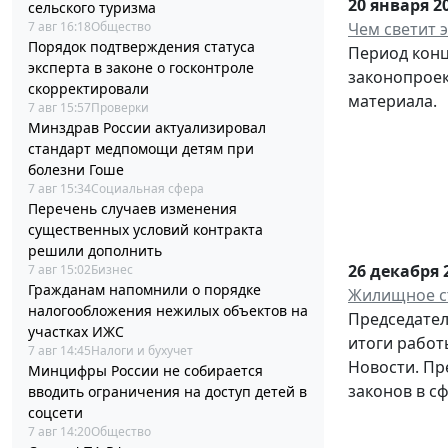
20 января 2
сельского туризма
Чем светит э
7 авг 16:18
Общество
Порядок подтверждения статуса
Период конц
эксперта в законе о госконтроле
законопроек
скорректировали
материала.
7 авг 15:57
Проверки
Минздрав России актуализировал
стандарт медпомощи детям при
болезни Гоше
7 авг 15:34
Социальная сфера
Перечень случаев изменения
существенных условий контракта
решили дополнить
26 декабря 
7 авг 15:02
Бизнес
Гражданам напомнили о порядке
Жилищное ст
налогообложения нежилых объектов на
Председател
участках ИЖС
итоги работ
7 авг 14:45
Налоги и бухучет
Новости. Пр
Минцифры России не собирается
законов в с
вводить ограничения на доступ детей в
соцсети
7 авг 14:20
Общество