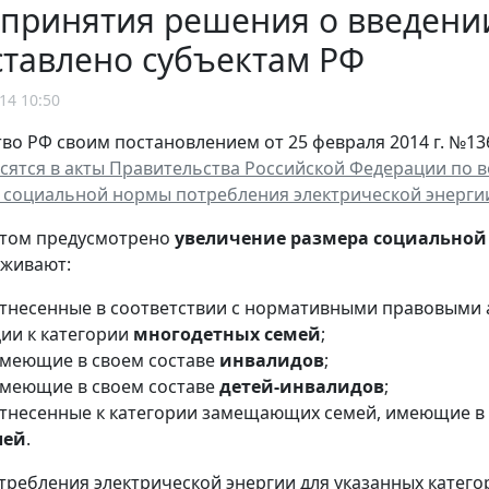
 принятия решения о введени
ставлено субъектам РФ
14 10:50
во РФ своим постановлением от 25 февраля 2014 г. №1
сятся в акты Правительства Российской Федерации по 
социальной нормы потребления электрической энерги
нтом предусмотрено
увеличение размера социально
оживают:
отнесенные в соответствии с нормативными правовыми 
ии к категории
многодетных семей
;
имеющие в своем составе
инвалидов
;
имеющие в своем составе
детей-инвалидов
;
отнесенные к категории замещающих семей, имеющие в
лей
.
требления электрической энергии для указанных катег