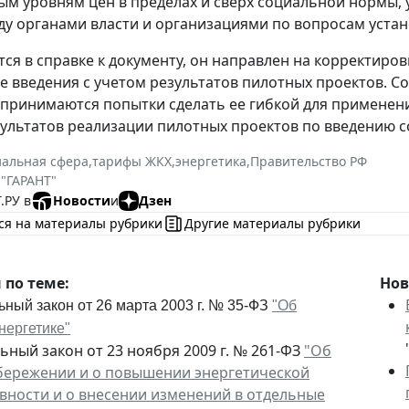
м уровням цен в пределах и сверх социальной нормы
у органами власти и организациями по вопросам уста
тся в справке к документу, он направлен на корректир
е введения с учетом результатов пилотных проектов. 
принимаются попытки сделать ее гибкой для применени
зультатов реализации пилотных проектов по введению 
иальная сфера
,
тарифы ЖКХ
,
энергетика
,
Правительство РФ
 "ГАРАНТ"
.РУ в
Новости
и
Дзен
ся на материалы рубрики
Другие материалы рубрики
по теме:
Нов
ный закон от 26 марта 2003 г. № 35-ФЗ
"Об
нергетике"
ьный закон от 23 ноября 2009 г. № 261-ФЗ
"Об
бережении и о повышении энергетической
вности и о внесении изменений в отдельные