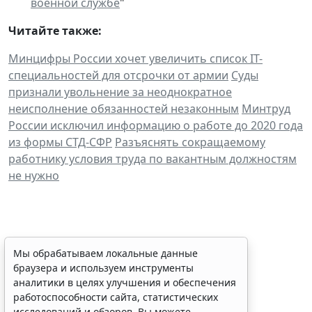
военной службе
"
Читайте также:
Минцифры России хочет увеличить список IТ-
специальностей для отсрочки от армии
Суды
признали увольнение за неоднократное
неисполнение обязанностей незаконным
Минтруд
России исключил информацию о работе до 2020 года
из формы СТД-СФР
Разъяснять сокращаемому
работнику условия труда по вакантным должностям
не нужно
Персональные данные
Мы обрабатываем локальные данные
браузера и используем инструменты
медработника недопустимо
аналитики в целях улучшения и обеспечения
публиковать без его согласия
работоспособности сайта, статистических
исследований и обзоров. Вы можете