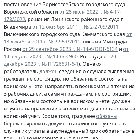
постановление Борисоглебского городского суда
Воронежской области
от 28 июля 2022 г. № 4-17-
178/2022
, решения Ленинского районного суда г.
Владимира
от 12 октября 2011 г. № 2-2709/2011
,
Вилючинского городского суда Камчатского края
от
13 декабря 2011 г. № 2-959/2011
, письма Минтруда
России
от 29 сентября 2023 г. № 14-6/ООГ-6134
и
от
14 августа 2023 г. № 14-6/В-960
, Роструда
от 20
декабря 2023 г. № ПГ/26681-6-1
). Однако
работодатель
должен
сведения о случаях выявления
граждан, не состоящих, но обязанных состоять на
воинском учете, направлять в военкоматы в течение
3 рабочих дней, а самим гражданам, не состоящим,
но обязанным состоять на воинском учете, должен
вручать направление в военкомат для постановки на
воинский учет. Кроме того, граждане
обязаны
бережно хранить документы воинского учета, а в
случае их утраты в двухнедельный срок обратиться в
военный комиссариат либо в местную