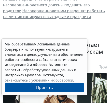
несовершеннолетнего должны подавать его
родители
Несовершеннолетним разрешат работать
на летних каникулах в выходные и праздники
С 1 февраля 2027 года заработает
Мы обрабатываем локальные данные
браузера и используем инструменты
ГОСТ по психосоциальным рискам
аналитики в целях улучшения и обеспечения
на рабочем месте
работоспособности сайта, статистических
исследований и обзоров. Вы можете
7 августа 2026 17:11
Труд
запретить обработку указанных данных в
настройках браузера. Пожалуйста,
ознакомьтесь с условиями их обработки
.
Принять