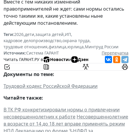
Вместе с тем никаких изменений
правоприменителей не ждет: сами нормы остались
точно такими же, какие установлены ныне
действующим постановлением.
Теги:
2026
,
дети
,
защита детей
,
ИП
,
кадровое делопроизводство
,
охрана труда
,
трудовые отношения
,
физлица
,
юрлица
,
Минтруд России
Источник:
Система ГАРАНТ
Перепечатка
Читать ГАРАНТ.РУ в
Новости
и
Дзен
Документы по теме:
Трудовой кодекс Российской Федерации
Читайте также:
В ТК РФ конкретизировали нормы о привлечении
несовершеннолетних к работе
Несовершеннолетние
в возрасте от 14 до 18 лет вправе применять режим
НПД
Декларацию по форме 3-НДФЛ за