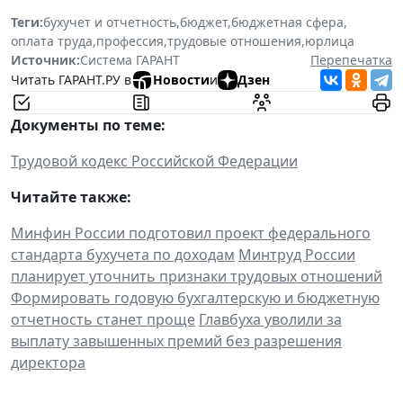
Теги:
бухучет и отчетность
,
бюджет
,
бюджетная сфера
,
оплата труда
,
профессия
,
трудовые отношения
,
юрлица
Источник:
Система ГАРАНТ
Перепечатка
Читать ГАРАНТ.РУ в
Новости
и
Дзен
Документы по теме:
Трудовой кодекс Российской Федерации
Читайте также:
Минфин России подготовил проект федерального
стандарта бухучета по доходам
Минтруд России
планирует уточнить признаки трудовых отношений
Формировать годовую бухгалтерскую и бюджетную
отчетность станет проще
Главбуха уволили за
выплату завышенных премий без разрешения
директора