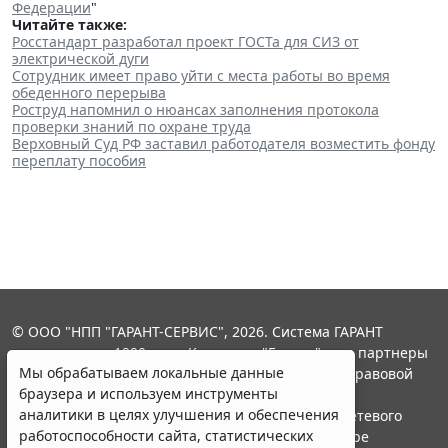
Федерации
"
Читайте также:
Росстандарт разработал проект ГОСТа для СИЗ от
электрической дуги
Сотрудник имеет право уйти с места работы во время
обеденного перерыва
Роструд напомнил о нюансах заполнения протокола
проверки знаний по охране труда
Верховный Суд РФ заставил работодателя возместить фонду
переплату пособия
© ООО "НПП "ГАРАНТ-СЕРВИС", 2026. Система ГАРАНТ
выпускается с 1990 года. Компания "Гарант" и ее партнеры
Мы обрабатываем локальные данные
являются участниками Российской ассоциации правовой
браузера и используем инструменты
информации ГАРАНТ.
аналитики в целях улучшения и обеспечения
Портал ГАРАНТ.РУ зарегистрирован в качестве сетевого
работоспособности сайта, статистических
издания Федеральной службой по надзору в сфере