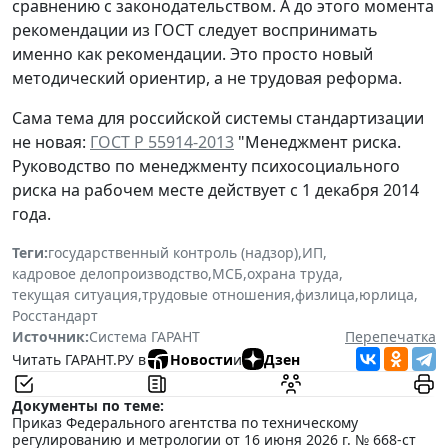
сравнению с законодательством. А до этого момента
рекомендации из ГОСТ следует воспринимать
именно как рекомендации. Это просто новый
методический ориентир, а не трудовая реформа.
Сама тема для российской системы стандартизации
не новая:
ГОСТ Р 55914-2013
"Менеджмент риска.
Руководство по менеджменту психосоциального
риска на рабочем месте действует с 1 декабря 2014
года.
Теги:
государственный контроль (надзор)
,
ИП
,
кадровое делопроизводство
,
МСБ
,
охрана труда
,
текущая ситуация
,
трудовые отношения
,
физлица
,
юрлица
,
Росстандарт
Источник:
Система ГАРАНТ
Перепечатка
Читать ГАРАНТ.РУ в
Новости
и
Дзен
Документы по теме:
Приказ Федерального агентства по техническому
регулированию и метрологии от 16 июня 2026 г. № 668-ст