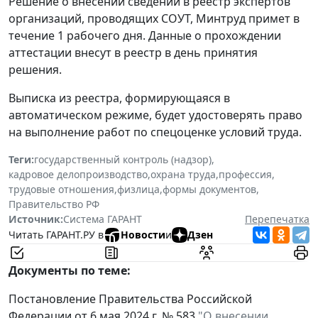
Решение о внесении сведений в реестр экспертов
организаций, проводящих СОУТ, Минтруд примет в
течение 1 рабочего дня. Данные о прохождении
аттестации внесут в реестр в день принятия
решения.
Выписка из реестра, формирующаяся в
автоматическом режиме, будет удостоверять право
на выполнение работ по спецоценке условий труда.
Теги:
государственный контроль (надзор)
,
кадровое делопроизводство
,
охрана труда
,
профессия
,
трудовые отношения
,
физлица
,
формы документов
,
Правительство РФ
Источник:
Система ГАРАНТ
Перепечатка
Читать ГАРАНТ.РУ в
Новости
и
Дзен
Документы по теме:
Постановление Правительства Российской
Федерации от 6 мая 2024 г. № 583
"О внесении