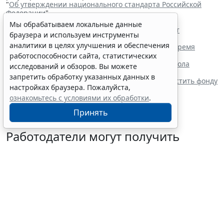
"
Об утверждении национального стандарта Российской
Федерации
"
Читайте также:
Мы обрабатываем локальные данные
Росстандарт разработал проект ГОСТа для СИЗ от
браузера и используем инструменты
электрической дуги
аналитики в целях улучшения и обеспечения
Сотрудник имеет право уйти с места работы во время
обеденного перерыва
работоспособности сайта, статистических
Роструд напомнил о нюансах заполнения протокола
исследований и обзоров. Вы можете
проверки знаний по охране труда
запретить обработку указанных данных в
Верховный Суд РФ заставил работодателя возместить фонду
настройках браузера. Пожалуйста,
переплату пособия
ознакомьтесь с условиями их обработки
.
Принять
Работодатели могут получить
субсидии при трудоустройстве
одиноких родителей
7 августа 2026 10:54
Труд