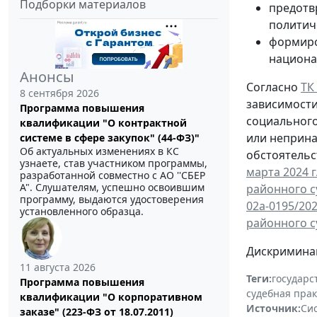
Подборки материалов
предотв
политич
формиро
национа
Анонсы
Согласно
ТК
8 сентября 2026
зависимости
Программа повышения
социального
квалификации "О контрактной
или неприна
системе в сфере закупок" (44-ФЗ)"
Об актуальных изменениях в КС
обстоятельс
узнаете, став участником программы,
марта 2024 г
разработанной совместно с АО ''СБЕР
А". Слушателям, успешно освоившим
районного су
программу, выдаются удостоверения
02а-0195/20
установленного образца.
районного су
Дискриминац
11 августа 2026
Теги:
государс
Программа повышения
судебная пра
квалификации "О корпоративном
Источник:
Си
заказе" (223-ФЗ от 18.07.2011)