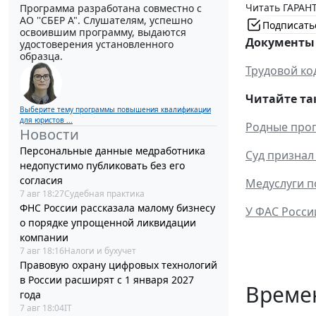
Читать ГАРАНТ
Программа разработана совместно с
АО ''СБЕР А". Слушателям, успешно
Подписать
освоившим программу, выдаются
Документы 
удостоверения установленного
образца.
Трудовой ко
Читайте та
Выберите тему программы повышения квалификации
для юристов ...
Родные проп
Новости
Персональные данные медработника
Суд признал
недопустимо публиковать без его
согласия
Медуслуги п
7 авг 18:27
Судебная практика
ФНС России рассказала малому бизнесу
У ФАС Росси
о порядке упрощенной ликвидации
компании
7 авг 18:16
Налоги и бухучет
Правовую охрану цифровых технологий
в России расширят с 1 января 2027
Време
года
7 авг 18:04
IT