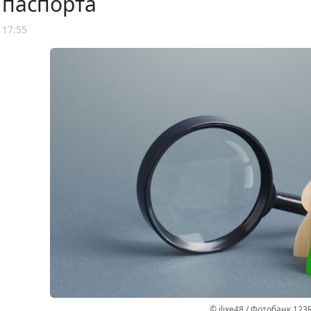
 паспорта
 17:55
© ilixe48 / Фотобанк 123