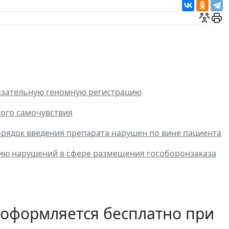
язательную геномную регистрацию
хого самочувствия
орядок введения препарата нарушен по вине пациента
нию нарушений в сфере размещения гособоронзаказа
 оформляется бесплатно при