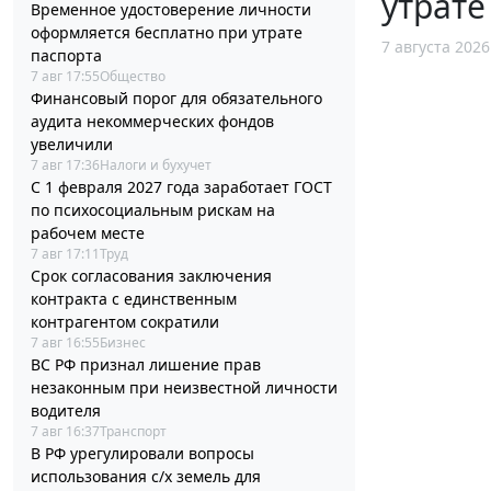
утрате
Временное удостоверение личности
оформляется бесплатно при утрате
7 августа 2026
паспорта
7 авг 17:55
Общество
Финансовый порог для обязательного
аудита некоммерческих фондов
увеличили
7 авг 17:36
Налоги и бухучет
С 1 февраля 2027 года заработает ГОСТ
по психосоциальным рискам на
рабочем месте
7 авг 17:11
Труд
Срок согласования заключения
контракта с единственным
контрагентом сократили
7 авг 16:55
Бизнес
ВС РФ признал лишение прав
незаконным при неизвестной личности
водителя
7 авг 16:37
Транспорт
В РФ урегулировали вопросы
использования с/х земель для