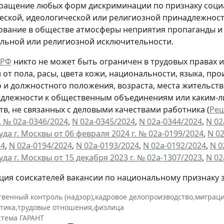
ращение любых форм дискриминации по признаку социа
еской, идеологической или религиозной принадлежност
вание в обществе атмосферы неприятия пропаганды и 
льной или религиозной исключительности.
 РФ
никто не может быть ограничен в трудовых правах и
 от пола, расы, цвета кожи, национальности, языка, пр
 и должностного положения, возраста, места жительств
длежности к общественным объединениям или каким-ли
тв, не связанных с деловыми качествами работника (
Реш
. № 02а-0346/2024
,
N 02а-0345/2024
,
N 02а-0344/2024
,
N 02
да г. Москвы от 06 февраля 2024 г. № 02а-0199/2024
,
N 0
24
,
N 02а-0194/2024
,
N 02а-0193/2024
,
N 02а-0192/2024
,
N 0
да г. Москвы от 15 декабря 2023 г. № 02а-1307/2023
,
N 02
ия соискателей вакансии по национальному признаку 
твенный контроль (надзор)
,
кадровое делопроизводство
,
миграц
ктика
,
трудовые отношения
,
физлица
стема ГАРАНТ