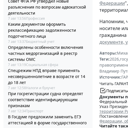
Совет ФПА РФ утвердил новые
Федерации
"
разъяснения по вопросам адвокатской
территориал
деятельности
7 авг 13:56
Профессия
Напомним, ч
Каким документом оформить
носителе ил
реклассификацию задолженности
гражданина 
подотчетного лица
документе, 
7 авг 13:37
Бюджетный учет
Определены особенности включения
Авторы:
Миха
частных медорганизаций в реестр
Теги:
2026
,
гос
системы ОМС
7 авг 13:19
Социальная сфера
правопримен
Спецрежим НПД вправе применять
Владимир Пут
несовершеннолетние в возрасте от 14
Источник:
ГАР
до 18 лет
Читать ГАРАНТ
7 авг 12:58
Налоги и бухучет
Подписать
При госрегистрации судна определят
Документы п
соответствие идентифицирующим
Федеральный з
признакам
Указ Президен
7 авг 12:34
Транспорт
территории Р
Постановление
В Госдуме предложили заменить ЕГЭ
Федерации, о
аттестацией в форме государственного
Читайте такж