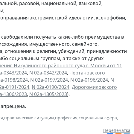
льной, расовой, национальной, языковой,
и;
оправдания экстремистской идеологии, ксенофобии,
 свободах или получать какие-либо преимущества в
оисхождения, имущественного, семейного,
а, отношения к религии, убеждений, принадлежности
бо социальным группам, а также от других
ения Никулинского районного суда г. Москвы от 11
а-0343/2024
,
N 02а-0342/2024
,
Чертановского
2а-0198/2024
,
N 02а-0197/2024
,
N 02а-0196/2024
,
N
2а-0191/2024
,
N 02а-0190/2024
,
Дорогомиловского
а-1306/2023
,
N 02а-1305/2023
).
запрещена.
ия
,
практические ситуации
,
профессия
,
социальная сфера
,
Перепечатка