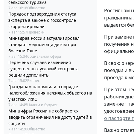
сельского туризма
7 авг 16:18
Общество
Россиянам н
Порядок подтверждения статуса
гражданина.
эксперта в законе о госконтроле
выдается бе
скорректировали
7 авг 15:57
Проверки
При замене 
Минздрав России актуализировал
получения н
стандарт медпомощи детям при
болезни Гоше
официальном
7 авг 15:34
Социальная сфера
Перечень случаев изменения
В свою очер
существенных условий контракта
поездки и в
решили дополнить
проезда к ме
7 авг 15:02
Бизнес
Гражданам напомнили о порядке
При этом не
налогообложения нежилых объектов на
рабочих дне
участках ИЖС
заменяет па
7 авг 14:45
Налоги и бухучет
удостоверен
Минцифры России не собирается
вводить ограничения на доступ детей в
о паспорте 
соцсети
7 авг 14:20
Общество
Важно отмет