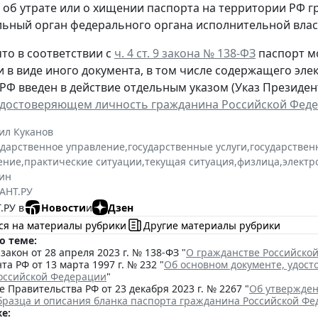
, об утрате или о хищении паспорта на территории РФ 
ьный орган федерального органа исполнительной власт
то в соответствии с
ч. 4 ст. 9 закона № 138-ФЗ
паспорт м
и в виде иного документа, в том числе содержащего эл
РФ введен в действие отдельным указом (Указ Президента
удостоверяющем личность гражданина Российской Фед
ил Куканов
ударственное управление
,
государственные услуги
,
государствен
ение
,
практические ситуации
,
текущая ситуация
,
физлица
,
электр
ин
АНТ.РУ
.РУ в
Новости
и
Дзен
ся на материалы рубрики
Другие материалы рубрики
о теме:
акон от 28 апреля 2023 г. № 138-ФЗ "
О гражданстве Российско
та РФ от 13 марта 1997 г. № 232 "
Об основном документе, удос
оссийской Федерации
"
 Правительства РФ от 23 декабря 2023 г. № 2267 "
Об утвержден
бразца и описания бланка паспорта гражданина Российской Ф
е: