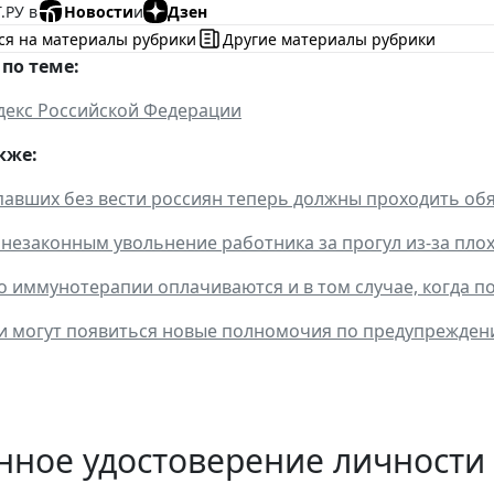
.РУ в
Новости
и
Дзен
ся на материалы рубрики
Другие материалы рубрики
по теме:
декс Российской Федерации
кже:
авших без вести россиян теперь должны проходить об
 незаконным увольнение работника за прогул из-за пло
о иммунотерапии оплачиваются и в том случае, когда п
и могут появиться новые полномочия по предупрежде
нное удостоверение личности