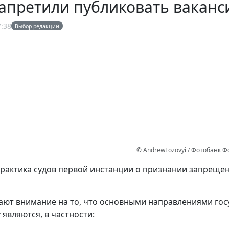
апретили публиковать ваканси
7:38
Выбор редакции
© AndrewLozovyi / Фотобанк 
рактика судов первой инстанции о признании запреще
ют внимание на то, что основными направлениями гос
 являются, в частности: