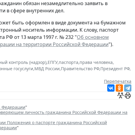
гражданин обязан незамедлительно заявить в
и в сфере внутренних дел.
ожет быть оформлен в виде документа на бумажном
ектронный носитель информации. К слову, паспорт
 РФ от 13 марта 1997 г. № 232 "
Об основном
ерации на территории Российской Федерации
").
ный контроль (надзор)
,
ЕПГУ
,
паспорта
,
права человека
,
онные госуслуги
,
МВД России
,
Правительство РФ
,
Президент РФ
,
Перепечатка
й Федерации
"
товеряющем личность гражданина Российской Федерации на
ии Положения о паспорте гражданина Российской
едерации
"