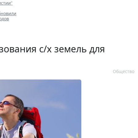
истии"
бновили
одов
зования с/х земель для
Общество