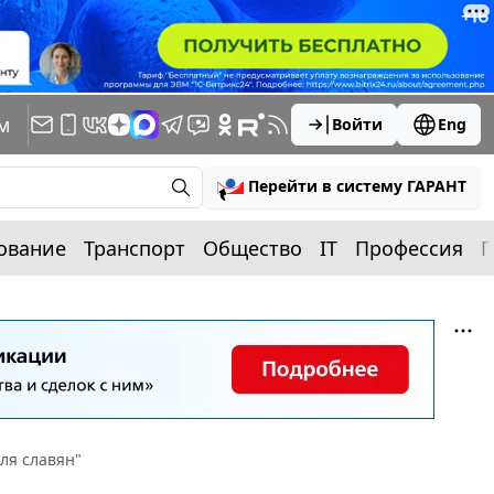
м
Войти
Eng
Перейти в систему ГАРАНТ
ование
Транспорт
Общество
IT
Профессия
П
ля славян"