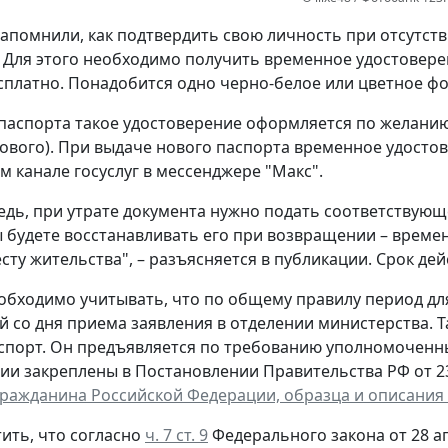
апомнили, как подтвердить свою личность при отсутст
 Для этого необходимо получить временное удостовере
сплатно. Понадобится одно черно-белое или цветное фот
паспорта такое удостоверение оформляется по желанию 
ового). При выдаче нового паспорта временное удостов
 канале госуслуг в мессенджере "Макс".
едь, при утрате документа нужно подать соответствующ
ы будете восстанавливать его при возвращении – време
сту жительства", – разъясняется в публикации. Срок дей
обходимо учитывать, что по общему правилу период д
й со дня приема заявления в отделении министерства. 
спорт. Он предъявляется по требованию уполномоченн
ии закреплены в Постановлении Правительства РФ от 23 
гражданина Российской Федерации, образца и описания
ить, что согласно
ч. 7 ст. 9
Федерального закона от 28 ап