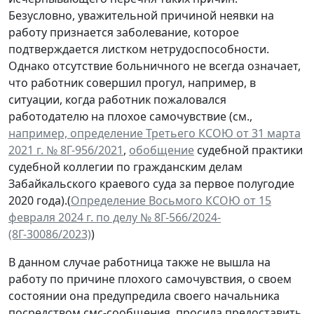
Безусловно, уважительной причиной неявки на
работу признается заболевание, которое
подтверждается листком нетрудоспособности.
Однако отсутствие больничного не всегда означает,
что работник совершил прогул, например, в
ситуации, когда работник пожаловался
работодателю на плохое самочувствие (см.,
например, определение Третьего КСОЮ от 31 марта
2021 г. № 8Г-956/2021
,
обобщение
судебной практики
судебной коллегии по гражданским делам
Забайкальского краевого суда за первое полугодие
2020 года).(
Определение Восьмого КСОЮ от 15
февраля 2024 г. по делу № 8Г-566/2024-
(8Г-30086/2023)
)
В данном случае работница также не вышла на
работу по причине плохого самочувствия, о своем
состоянии она предупредила своего начальника
посредством смс-сообщения, просила предоставить