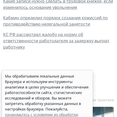
Какие записи нужно сделать в трудовой книжке, если
изменилось основание увольнения
Кабмин определил порядок создания комиссий по
противодействию нелегальной занятости
КС РФ рассмотрел жалобу на норму об
ответственности работодателя за задержку выплат
работнику
Персональные данные
Мы обрабатываем локальные данные
браузера и используем инструменты
медработника недопустимо
аналитики в целях улучшения и обеспечения
публиковать без его согласия
работоспособности сайта, статистических
исследований и обзоров. Вы можете
7 августа 2026 18:27
Судебная практика
запретить обработку указанных данных в
настройках браузера. Пожалуйста,
ознакомьтесь с условиями их обработки
.