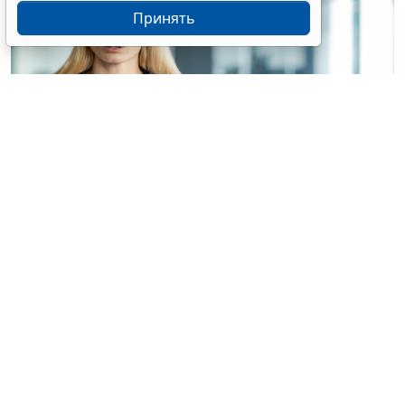
Принять
© voronaman / Фотобанк 123RF.com
Конституционный Суд РФ отказал интернет-порталу
без статуса СМИ в приеме жалобы на
пункты 6
и
7
части 1 статьи 6
Закона о персональных данных
(ПДн) (
Определение Конституционного Суда РФ от 30
июня 2026 г. № 2029-О
).
Портал публикует материалы по тематике
здравоохранения, в том числе отзывы пациентов,
сведения о медработниках, а также на нем есть