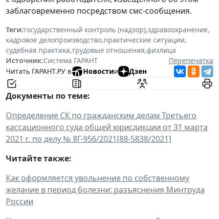
заблаговременно посредством смс-сообщения.
Теги:
государственный контроль (надзор)
,
здравоохранение
,
кадровое делопроизводство
,
практические ситуации
,
судебная практика
,
трудовые отношения
,
физлица
Источник:
Система ГАРАНТ
Перепечатка
Читать ГАРАНТ.РУ в
Новости
и
Дзен
Документы по теме:
Определение СК по гражданским делам Третьего
кассационного суда общей юрисдикции от 31 марта
2021 г. по делу № 8Г-956/2021[88-5838/2021]
Читайте также:
Как оформляется увольнение по собственному
желание в период болезни: разъяснения Минтруда
России