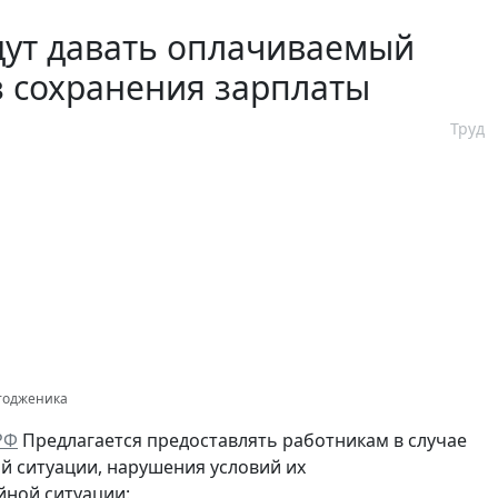
дут давать оплачиваемый
з сохранения зарплаты
Труд
отодженика
РФ
Предлагается предоставлять работникам в случае
 ситуации, нарушения условий их
йной ситуации: