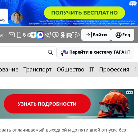
м
Войти
Eng
Перейти в систему ГАРАНТ
ование
Транспорт
Общество
IT
Профессия
П
авать оплачиваемый выходной и до пяти дней отпуска без