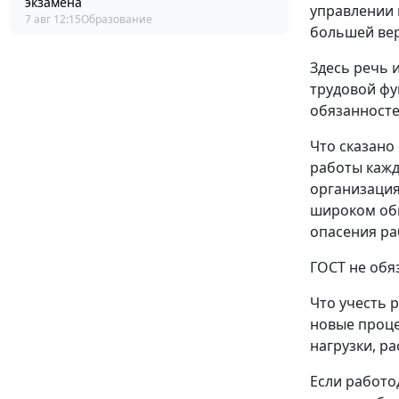
экзамена
управлении 
7 авг 12:15
Образование
большей вер
Здесь речь 
трудовой фу
обязанносте
Что сказано
работы кажд
организация
широком обм
опасения ра
ГОСТ не обя
Что учесть 
новые проце
нагрузки, р
Если работо