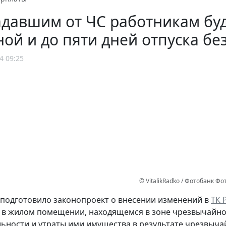
адавшим от ЧС работникам бу
ой и до пяти дней отпуска бе
4 09:25
© VitalikRadko / Фотобанк Ф
подготовило законопроект о внесении изменений в
ТК 
в жилом помещении, находящемся в зоне чрезвычайной
ьности и утраты ими имущества в результате чрезвыча