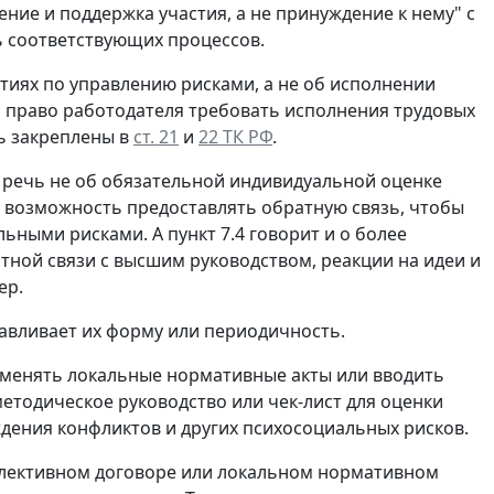
ние и поддержка участия, а не принуждение к нему" с
ь соответствующих процессов.
ятиях по управлению рисками, а не об исполнении
 а право работодателя требовать исполнения трудовых
ь закреплены в
ст. 21
и
22 ТК РФ
.
о речь не об обязательной индивидуальной оценке
м возможность предоставлять обратную связь, чтобы
ными рисками. А пункт 7.4 говорит и о более
ой связи с высшим руководством, реакции на идеи и
ер.
навливает их форму или периодичность.
т менять локальные нормативные акты или вводить
етодическое руководство или чек-лист для оценки
дения конфликтов и других психосоциальных рисков.
оллективном договоре или локальном нормативном