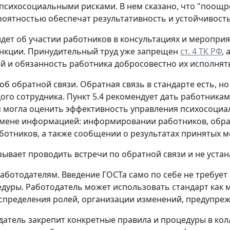
психосоциальными рисками. В нем сказано, что "поощре
оятностью обеспечат результативность и устойчивост
идет об участии работников в консультациях и меропри
нкции. Принудительный труд уже запрещен
ст. 4 ТК РФ
,
й и обязанность работника добросовестно их исполнят
 об обратной связи.
Обратная связь в стандарте есть, н
ого сотрудника. Пункт 5.4 рекомендует дать работника
 могла оценить эффективность управления психосоциаль
ене информацией: информировании работников, обратн
ботников, а также сообщении о результатах принятых м
зывает проводить встречи по обратной связи и не уста
работодателям.
Введение ГОСТа само по себе не требуе
дуры. Работодатель может использовать стандарт как м
аспределения ролей, организации изменений, предупреж
датель закрепит конкретные правила и процедуры в к