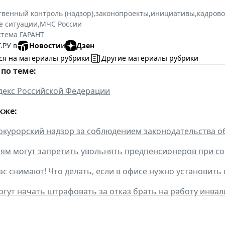
твенный контроль (надзор)
,
законопроекты
,
инициативы
,
кадрово
 ситуации
,
МЧС России
стема ГАРАНТ
.РУ в
Новости
и
Дзен
ся на материалы рубрики
Другие материалы рубрики
по теме:
декс Российской Федерации
кже:
окурорский надзор за соблюдением законодательства об
ям могут запретить увольнять предпенсионеров при с
ас снимают! Что делать, если в офисе нужно установит
гут начать штрафовать за отказ брать на работу инва