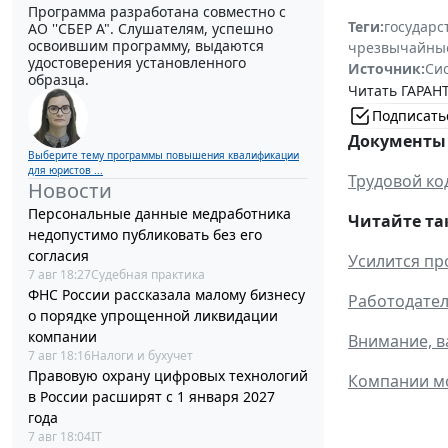
Программа разработана совместно с
Теги:
государс
АО ''СБЕР А". Слушателям, успешно
освоившим программу, выдаются
чрезвычайные
удостоверения установленного
Источник:
Си
образца.
Читать ГАРАНТ
Подписать
Документы 
Выберите тему программы повышения квалификации
для юристов ...
Трудовой ко
Новости
Персональные данные медработника
Читайте та
недопустимо публиковать без его
согласия
Усилится пр
7 авг 18:27
Судебная практика
ФНС России рассказала малому бизнесу
Работодател
о порядке упрощенной ликвидации
компании
Внимание, в
7 авг 18:16
Налоги и бухучет
Правовую охрану цифровых технологий
Компании мо
в России расширят с 1 января 2027
года
7 авг 18:04
IT