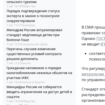
сельского туризма
7 авг 16:18
Общество
Порядок подтверждения статуса
эксперта в законе о госконтроле
скорректировали
7 авг 15:57
Проверки
В СМИ прошл
Минздрав России актуализировал
правилам: с
стандарт медпомощи детям при
Однако
ГОСТ
болезни Гоше
не вводит (
Г
7 авг 15:34
Социальная сфера
Перечень случаев изменения
соответ
существенных условий контракта
психосо
решили дополнить
7 авг 15:02
Бизнес
Гражданам напомнили о порядке
Что регулиру
налогообложения нежилых объектов на
метрологии о
участках ИЖС
по управлен
7 авг 14:45
Налоги и бухучет
Минцифры России не собирается
Стандарт от
вводить ограничения на доступ детей в
распределен
соцсети
организованн
7 авг 14:20
Общество