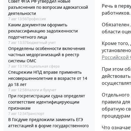
Совет ФПА РФ утвердил новые
Речь в перв
разъяснения по вопросам адвокатской
работников.
деятельности
7 авг 13:56
Профессия
Обязателен 
Каким документом оформить
реклассификацию задолженности
области оце
подотчетного лица
Кроме того,
7 авг 13:37
Бюджетный учет
Определены особенности включения
установлено
частных медорганизаций в реестр
Российской
системы ОМС
7 авг 13:19
Социальная сфера
При этом об
Спецрежим НПД вправе применять
действовать
несовершеннолетние в возрасте от 14
осуществлят
до 18 лет
7 авг 12:58
Налоги и бухучет
Отдельного 
При госрегистрации судна определят
правила для
соответствие идентифицирующим
признакам
обратную св
7 авг 12:34
Транспорт
процедурам
В Госдуме предложили заменить ЕГЭ
аттестацией в форме государственного
Что означае