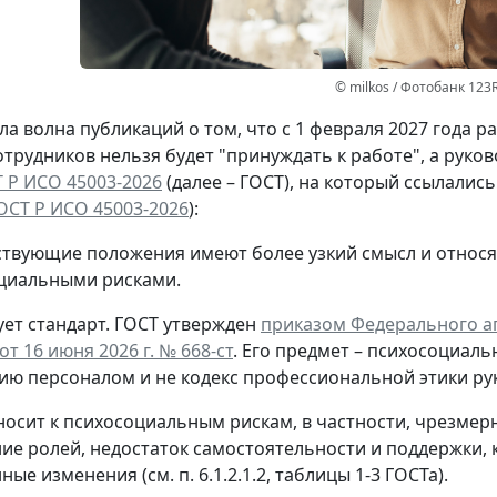
© milkos / Фотобанк 123
а волна публикаций о том, что с 1 февраля 2027 года 
отрудников нельзя будет "принуждать к работе", а руко
 Р ИСО 45003-2026
(далее – ГОСТ), на который ссылалис
ОСТ Р ИСО 45003-2026
):
ствующие положения имеют более узкий смысл и относя
циальными рисками.
ет стандарт.
ГОСТ утвержден
приказом Федерального аг
т 16 июня 2026 г. № 668-ст
. Его предмет – психосоциаль
ию персоналом и не кодекс профессиональной этики ру
носит к психосоциальным рискам, в частности, чрезмер
ие ролей, недостаток самостоятельности и поддержки, 
ые изменения (см. п. 6.1.2.1.2, таблицы 1-3 ГОСТа).