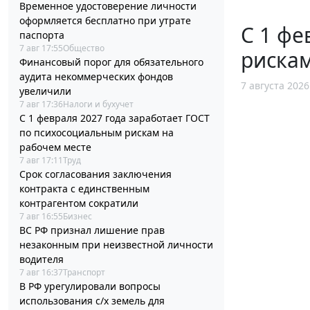
Временное удостоверение личности
оформляется бесплатно при утрате
С 1 фе
паспорта
7 авг 17:55
Общество
рискам
Финансовый порог для обязательного
аудита некоммерческих фондов
7 августа 2026
увеличили
7 авг 17:36
Налоги и бухучет
С 1 февраля 2027 года заработает ГОСТ
по психосоциальным рискам на
рабочем месте
7 авг 17:11
Труд
Срок согласования заключения
контракта с единственным
контрагентом сократили
7 авг 16:55
Бизнес
ВС РФ признал лишение прав
незаконным при неизвестной личности
водителя
7 авг 16:37
Транспорт
В РФ урегулировали вопросы
использования с/х земель для