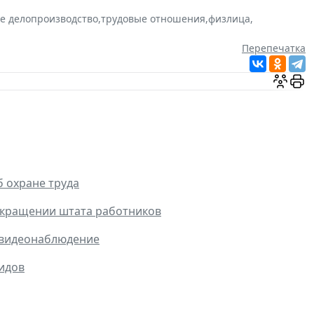
е делопроизводство
,
трудовые отношения
,
физлица
,
Перепечатка
 охране труда
окращении штата работников
ь видеонаблюдение
лидов