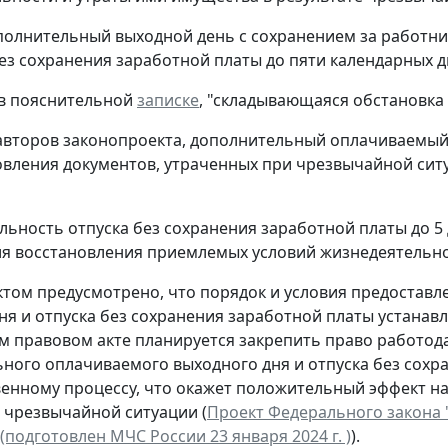
полнительный выходной день с сохранением за работни
без сохранения заработной платы до пяти календарных д
 в пояснительной
записке
, "складывающаяся обстановка
авторов законопроекта, дополнительный оплачиваемы
овления документов, утраченных при чрезвычайной ситу
ьность отпуска без сохранения заработной платы до 5
я восстановления приемлемых условий жизнедеятельнос
том предусмотрено, что порядок и условия предостав
ня и отпуска без сохранения заработной платы устана
 правовом акте планируется закрепить право работод
ного оплачиваемого выходного дня и отпуска без сохр
енному процессу, что окажет положительный эффект на
 чрезвычайной ситуации (
Проект Федерального закона 
(подготовлен МЧС России 23 января 2024 г. )
).