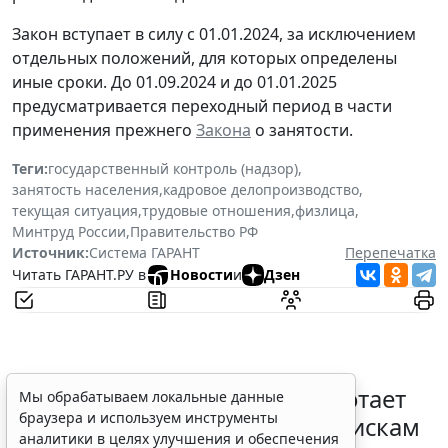
Закон вступает в силу с 01.01.2024, за исключением
отдельных положений, для которых определены
иные сроки. До 01.09.2024 и до 01.01.2025
предусматривается переходный период в части
применения прежнего
Закона
о занятости.
Теги:
государственный контроль (надзор)
,
занятость населения
,
кадровое делопроизводство
,
текущая ситуация
,
трудовые отношения
,
физлица
,
Минтруд России
,
Правительство РФ
Источник:
Система ГАРАНТ
Перепечатка
Читать ГАРАНТ.РУ в
Новости
и
Дзен
С 1 февраля 2027 года заработает
Мы обрабатываем локальные данные
браузера и используем инструменты
ГОСТ по психосоциальным рискам
аналитики в целях улучшения и обеспечения