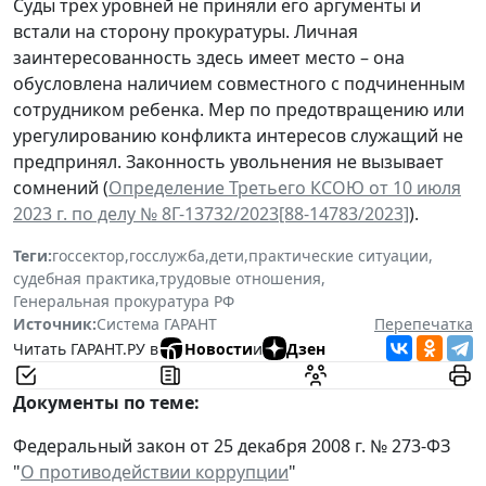
Суды трех уровней не приняли его аргументы и
встали на сторону прокуратуры. Личная
заинтересованность здесь имеет место – она
обусловлена наличием совместного с подчиненным
сотрудником ребенка. Мер по предотвращению или
урегулированию конфликта интересов служащий не
предпринял. Законность увольнения не вызывает
сомнений (
Определение Третьего КСОЮ от 10 июля
2023 г. по делу № 8Г-13732/2023[88-14783/2023]
).
Теги:
госсектор
,
госслужба
,
дети
,
практические ситуации
,
судебная практика
,
трудовые отношения
,
Генеральная прокуратура РФ
Источник:
Система ГАРАНТ
Перепечатка
Читать ГАРАНТ.РУ в
Новости
и
Дзен
Документы по теме:
Федеральный закон от 25 декабря 2008 г. № 273-ФЗ
"
О противодействии коррупции
"