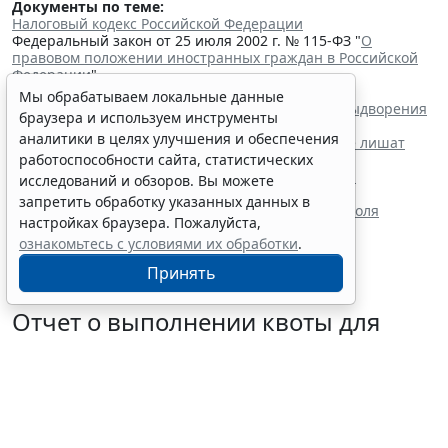
Документы по теме:
Налоговый кодекс Российской Федерации
Федеральный закон от 25 июля 2002 г. № 115-ФЗ "
О
правовом положении иностранных граждан в Российской
Федерации
"
Читайте также:
Мы обрабатываем локальные данные
В России расширили перечень оснований для выдворения
браузера и используем инструменты
мигрантов из страны
аналитики в целях улучшения и обеспечения
Мигрантов с судимостью за любое преступление лишат
права на прием в гражданство
работоспособности сайта, статистических
Данные об иностранных гражданах без права на
исследований и обзоров. Вы можете
нахождение в РФ попадают в реестр
запретить обработку указанных данных в
В законодательство ввели особые правила контроля
настройках браузера. Пожалуйста,
доходов иностранных граждан
ознакомьтесь с условиями их обработки
.
Принять
Отчет о выполнении квоты для
приема на работу инвалидов надо
сдать до 12 октября
6 августа 2026 13:20
Труд