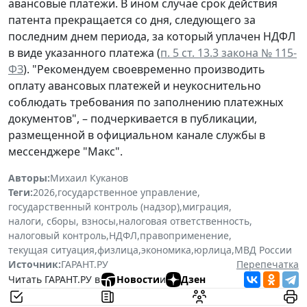
авансовые платежи. В ином случае срок действия
патента прекращается со дня, следующего за
последним днем периода, за который уплачен НДФЛ
в виде указанного платежа (
п. 5 ст. 13.3 закона № 115-
ФЗ
). "Рекомендуем своевременно производить
оплату авансовых платежей и неукоснительно
соблюдать требования по заполнению платежных
документов", – подчеркивается в публикации,
размещенной в официальном канале службы в
мессенджере "Макс".
Авторы:
Михаил Куканов
Теги:
2026
,
государственное управление
,
государственный контроль (надзор)
,
миграция
,
налоги, сборы, взносы
,
налоговая ответственность
,
налоговый контроль
,
НДФЛ
,
правоприменение
,
текущая ситуация
,
физлица
,
экономика
,
юрлица
,
МВД России
Источник:
ГАРАНТ.РУ
Перепечатка
Читать ГАРАНТ.РУ в
Новости
и
Дзен