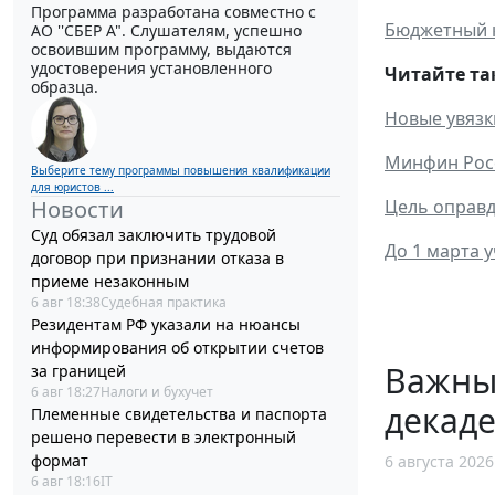
Программа разработана совместно с
Бюджетный 
АО ''СБЕР А". Слушателям, успешно
освоившим программу, выдаются
удостоверения установленного
Читайте та
образца.
Новые увязк
Минфин Росс
Выберите тему программы повышения квалификации
для юристов ...
Новости
Цель оправд
Суд обязал заключить трудовой
До 1 марта 
договор при признании отказа в
приеме незаконным
6 авг 18:38
Судебная практика
Резидентам РФ указали на нюансы
информирования об открытии счетов
Важные
за границей
6 авг 18:27
Налоги и бухучет
декад
Племенные свидетельства и паспорта
решено перевести в электронный
формат
6 августа 2026
6 авг 18:16
IT