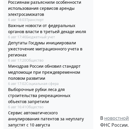
Россиянам разъяснили особенности
использования сервисов аренды
электросамокатов
6 авг 18:03
Транспорт
Важные новости от федеральных
органов власти в третьей декаде июля
6 авг 17:46
Бюджетный учет
Депутаты Госдумы инициировали
ужесточение миграционного учета в
регионах
6 авг 17:20
Общество
Минздрав России обновил стандарт
медпомощи при преждевременном
половом развитии
6 авг 17:02
Социальная сфера
Выборочные рубки леса для
строительства рекреационных
объектов запретили
6 авг 16:41
Общество
Сервис автоматического
В
новостной
аннулирования патентов за неуплату
ФНС России.
запустят с 10 августа