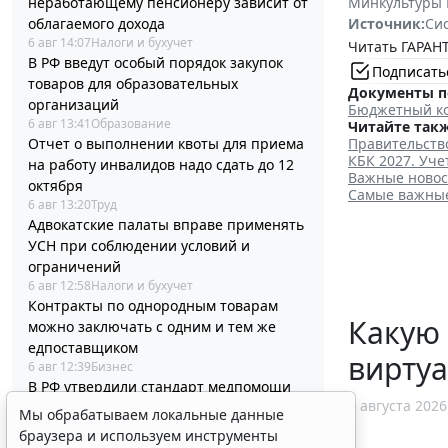
неработающему пенсионеру зависит от
Минкультуры 
облагаемого дохода
Источник:
Си
6 авг 14:07
Налоги и бухучет
Читать ГАРАНТ
В РФ введут особый порядок закупок
Подписать
товаров для образовательных
Документы п
организаций
Бюджетный ко
6 авг 13:41
Образование
Читайте такж
Отчет о выполнении квоты для приема
Правительств
КБК 2027. Уч
на работу инвалидов надо сдать до 12
Важные новос
октября
Самые важные 
6 авг 13:20
Труд
Адвокатские палаты вправе применять
УСН при соблюдении условий и
ограничений
6 авг 12:58
Налоги и бухучет
Контракты по однородным товарам
Какую 
можно заключать с одним и тем же
едпоставщиком
виртуа
6 авг 12:39
Бизнес
В РФ утвердили стандарт медпомощи
6 августа 2026
детям при наследственной
Мы обрабатываем локальные данные
тирозинемии 1 типа
браузера и используем инструменты
6 авг 12:10
Социальная сфера