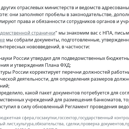
 других отраслевых министерств и ведомств адресованы 
оте: они заполняют пробелы в законодательстве, допол
улируют права и обязанности сотрудников органов и у
домственной странички
" мы знакомим вас с НПА, пис
ке
мы собрали документы, подготовленные, утвержденны
 интересных нововведений, в частности:
ауки России утвердил для подведомственных бюджетн
ения и утверждения Плана ФХД;
туры России корректирует перечни должностей работни
ческой деятельности, для определения размеров долж
ний;
ределило, какой пакет документов потребуется для сог
мственных учреждений для размещения банкоматов, торг
вступил в силу обновленный Регламент проведения ведо
бюджетная сфера
,
госзакупки
,
госсектор
,
государственный контрол
ый лист
,
культура
,
обязательства, сделки
,
проверка документов
,
п