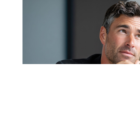
© ponpinesp / Фотобанк 1
услуга? Мучительный для многих бухгалтеров вопрос, к