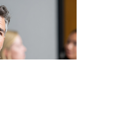
23RF.com
огда речь заходит об использовании чужого