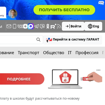
м
Войти
Eng
Перейти в систему ГАРАНТ
ование
Транспорт
Общество
IT
Профессия
П
плату в школах будут рассчитываться по-новому