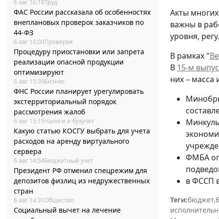
6 авг 16:19
Труд
ФАС России рассказала об особенностях
Акты многих
внеплановых проверок заказчиков по
важны в раб
44-ФЗ
уровня, рег
6 авг 16:00
Проверки
Процедуру приостановки или запрета
В рамках "
Ве
реализации опасной продукции
В
15-м выпус
оптимизируют
них – масса
6 авг 15:39
Бизнес
ФНС России планирует урегулировать
Минобрн
экстерриториальный порядок
составл
рассмотрения жалоб
6 авг 15:15
Налоги и бухучет
Минкуль
Какую статью КОСГУ выбрать для учета
экономи
расходов на аренду виртуального
учрежде
сервера
ФМБА оп
6 авг 14:54
Бюджетный учет
подведо
Президент РФ отменил спецрежим для
в ФССП 
депозитов физлиц из недружественных
стран
Теги:
бюджет
,
6 авг 14:31
Общество
Социальный вычет на лечение
исполнительн