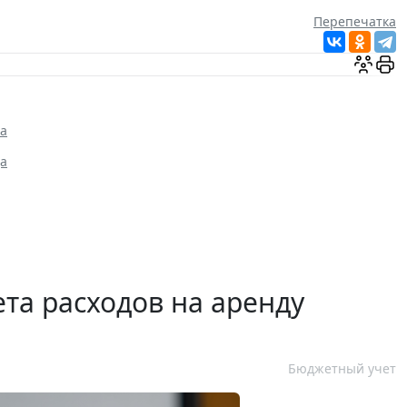
Перепечатка
га
да
та расходов на аренду
Бюджетный учет