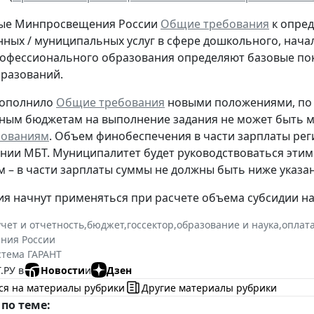
ые Минпросвещения России
Общие требования
к опред
нных / муниципальных услуг в сфере дошкольного, нача
офессионального образования определяют базовые пока
разований.
дополнило
Общие требования
новыми положениями, по 
ым бюджетам на выполнение задания не может быть ме
ованиям
. Объем финобеспечения в части зарплаты рег
нии МБТ. Муниципалитет будет руководствоваться эти
 – в части зарплаты суммы не должны быть ниже указа
я начнут применяться при расчете объема субсидии на 
учет и отчетность
,
бюджет
,
госсектор
,
образование и наука
,
оплата
ния России
стема ГАРАНТ
.РУ в
Новости
и
Дзен
ся на материалы рубрики
Другие материалы рубрики
по теме: