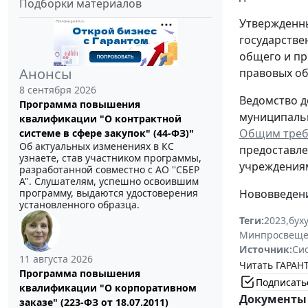
Подборки материалов
Утвержденн
государстве
общего и пр
Анонсы
правовых об
8 сентября 2026
Ведомство 
Программа повышения
муниципальн
квалификации "О контрактной
Общим треб
системе в сфере закупок" (44-ФЗ)"
Об актуальных изменениях в КС
предоставле
узнаете, став участником программы,
учреждениям
разработанной совместно с АО ''СБЕР
А". Слушателям, успешно освоившим
программу, выдаются удостоверения
Нововведени
установленного образца.
Теги:
2023
,
бух
Минпросвеще
Источник:
Си
11 августа 2026
Читать ГАРАНТ
Программа повышения
Подписать
квалификации "О корпоративном
Документы 
заказе" (223-ФЗ от 18.07.2011)