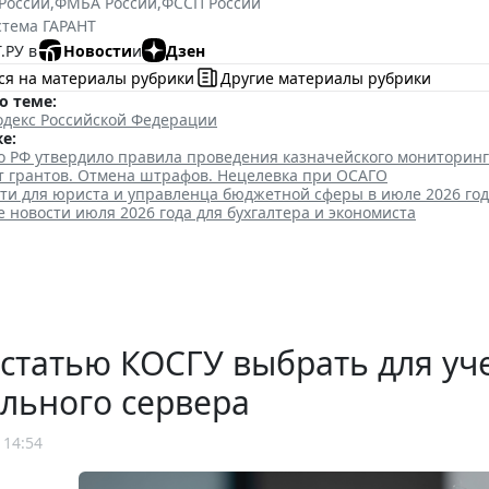
России
,
ФМБА России
,
ФССП России
стема ГАРАНТ
.РУ в
Новости
и
Дзен
ся на материалы рубрики
Другие материалы рубрики
о теме:
декс Российской Федерации
е:
о РФ утвердило правила проведения казначейского мониторин
ет грантов. Отмена штрафов. Нецелевка при ОСАГО
ти для юриста и управленца бюджетной сферы в июле 2026 го
новости июля 2026 года для бухгалтера и экономиста
статью КОСГУ выбрать для уче
льного сервера
 14:54