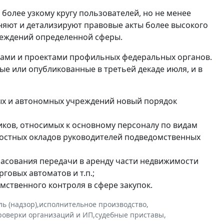
более узкому кругу пользователей, но не менее
няют и детализируют правовые акты более высокого
чреждений определенной сферы.
ьмами и проектами профильных федеральных органов.
е или опубликованные в третьей декаде июля, и в
ых и автономных учреждений новый порядок
ков, относимых к основному персоналу по видам
ностных окладов руководителей подведомственных
ласования передачи в аренду части недвижимости
овых автоматов и т.п.;
мственного контроля в сфере закупок.
ь (надзор)
,
исполнительное производство
,
роверки организаций и ИП
,
судебные приставы
,