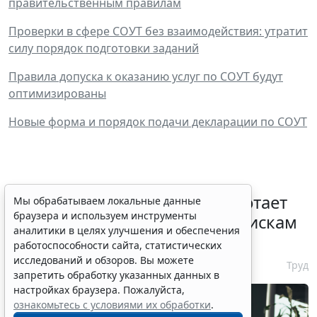
правительственным правилам
Проверки в сфере СОУТ без взаимодействия: утратит
силу порядок подготовки заданий
Правила допуска к оказанию услуг по СОУТ будут
оптимизированы
Новые форма и порядок подачи декларации по СОУТ
С 1 февраля 2027 года заработает
Мы обрабатываем локальные данные
браузера и используем инструменты
ГОСТ по психосоциальным рискам
аналитики в целях улучшения и обеспечения
на рабочем месте
работоспособности сайта, статистических
исследований и обзоров. Вы можете
7 августа 2026 17:11
Труд
запретить обработку указанных данных в
настройках браузера. Пожалуйста,
ознакомьтесь с условиями их обработки
.