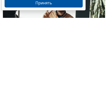
Принять
© milkos / Фотобанк 123RF.com
В СМИ прошла волна публикаций о том, что с 1
февраля 2027 года работодателям якобы придется
работать по новым правилам: сотрудников нельзя
будет "принуждать к работе", а руководителей
обяжут регулярно давать обратную связь. Однако
ГОСТ Р ИСО 45003-2026
(далее – ГОСТ), на который
ссылались в этих публикациях, таких обязательных
требований не вводит (
ГОСТ Р ИСО 45003-2026
):