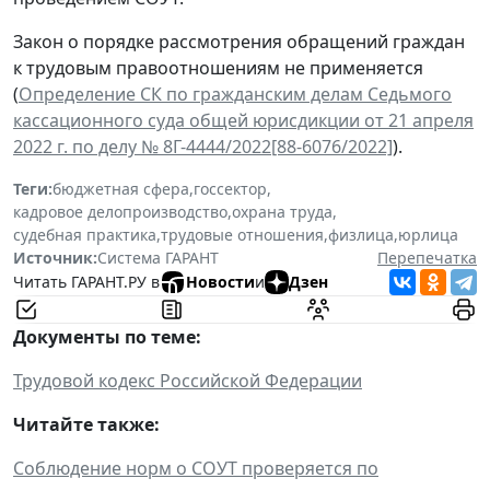
Закон о порядке рассмотрения обращений граждан
к трудовым правоотношениям не применяется
(
Определение СК по гражданским делам Седьмого
кассационного суда общей юрисдикции от 21 апреля
2022 г. по делу № 8Г-4444/2022[88-6076/2022]
).
Теги:
бюджетная сфера
,
госсектор
,
кадровое делопроизводство
,
охрана труда
,
судебная практика
,
трудовые отношения
,
физлица
,
юрлица
Источник:
Система ГАРАНТ
Перепечатка
Читать ГАРАНТ.РУ в
Новости
и
Дзен
Документы по теме:
Трудовой кодекс Российской Федерации
Читайте также:
Соблюдение норм о СОУТ проверяется по