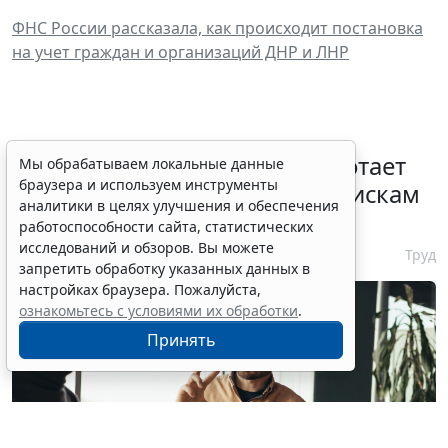
ФНС России рассказала, как происходит постановка
на учет граждан и организаций ДНР и ЛНР
С 1 февраля 2027 года заработает
Мы обрабатываем локальные данные
браузера и используем инструменты
ГОСТ по психосоциальным рискам
аналитики в целях улучшения и обеспечения
на рабочем месте
работоспособности сайта, статистических
исследований и обзоров. Вы можете
7 августа 2026 17:11
Труд
запретить обработку указанных данных в
настройках браузера. Пожалуйста,
ознакомьтесь с условиями их обработки
.
Принять