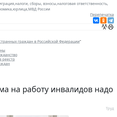
играция
,
налоги, сборы, взносы
,
налоговая ответственность
,
номика
,
юрлица
,
МВД России
Перепечатка
странных граждан в Российской Федерации
"
аны
ажданство
в реестр
аждан
ма на работу инвалидов надо
Труд