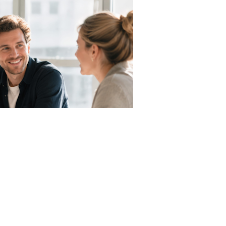
123RF.com
ачи которого приходится на 10 октября 2026 года
труда России от 31 июля 2026 г. № 16-5/ООГ-947
).