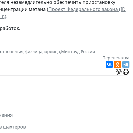
теля незамедлительно обеспечить приостановку
нцентрации метана (
Проект Федерального закона (ID
г.)
.
работок.
 отношения
,
физлица
,
юрлица
,
Минтруд России
Перепечатка
нения
в шахтеров