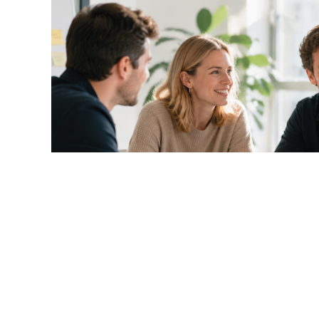
© olgaddemina / Фотобанк 
олнении квоты для приема на работу инвалидов, срок сд
ожно представить 12 октября (понедельник) (
Письмо Мин