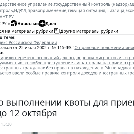
ударственное управление
,
государственный контроль (надзор)
,
м
нтроль
,
НДФЛ
,
правоприменение
,
текущая ситуация
,
физлица
,
эко
АНТ.РУ
.РУ в
Новости
и
Дзен
ся на материалы рубрики
Другие материалы рубрики
о теме:
декс Российской Федерации
акон от 25 июля 2002 г. № 115-ФЗ "
О правовом положении ино
е:
ширили перечень оснований для выдворения мигрантов из стр
судимостью за любое преступление лишат права на прием в гр
остранных гражданах без права на нахождение в РФ попадают 
льство ввели особые правила контроля доходов иностранных гр
о выполнении квоты для прие
до 12 октября
 13:20