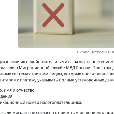
© vrvirus / Фотобанк 123
ризнании их недействительными в связи с невнесением
сказали в Миграционной службе МВД России. При этом 
ных системах третьим лицам, которые вносят авансов
ентария к платежу указывать полные установочные данн
, имя и отчество;
ждения;
икационный номер налогоплательщика.
е, если мигрант не согласен с принятым решением о пр