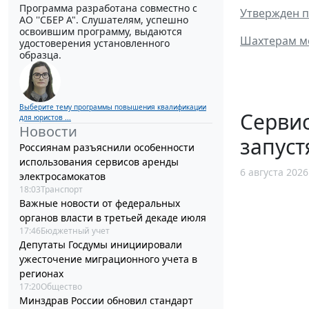
Программа разработана совместно с
Утвержден 
АО ''СБЕР А". Слушателям, успешно
освоившим программу, выдаются
Шахтерам мо
удостоверения установленного
образца.
Выберите тему программы повышения квалификации
Сервис
для юристов ...
Новости
запуст
Россиянам разъяснили особенности
использования сервисов аренды
6 августа 2026
электросамокатов
18:03
Транспорт
Важные новости от федеральных
органов власти в третьей декаде июля
17:46
Бюджетный учет
Депутаты Госдумы инициировали
ужесточение миграционного учета в
регионах
17:20
Общество
Минздрав России обновил стандарт