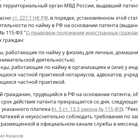
в территориальный орган МВД России, выдавший патент
ласно
ст. 227.1 НК РФ
, в порядке, установленном этой ст
ятельности по найму в РФ на основании патента (выдан
 № 115-ФЗ "
О правовом положении иностранных граждан
 граждан:
ы, работающие по найму у физлиц для личных, домашних
нимательской деятельностью;
нцы, работающие по найму в организациях и (или) у ин
щихся частной практикой нотариусов, адвокатов, учреди
щихся частной практикой.
 гражданин, трудящийся в РФ на основании патента, о
 срок действия патента прекращается со дня, следующе
 указанного платежа (
п. 5 ст. 13.3 закона № 115-ФЗ
). "Ре
латежей и неукоснительно соблюдать требования по за
 размещенной в официальном канале службы в мессенд
ил Куканов