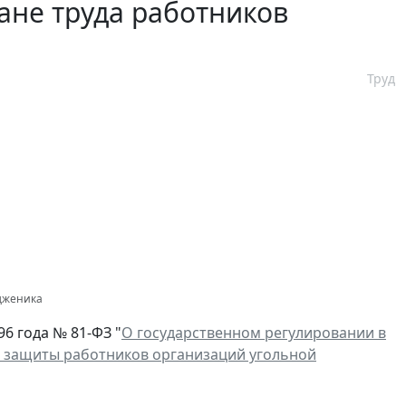
ане труда работников
Труд
одженика
6 года № 81-ФЗ "
О государственном регулировании в
й защиты работников организаций угольной