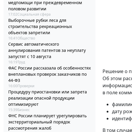
медпомощи при преждевременном
половом развитии
17:02
Социальная сфера
Выборочные рубки леса для
строительства рекреационных
объектов запретили
16:41
Общество
Сервис автоматического
аннулирования патентов за неуплату
запустят с 10 августа
16:19
Труд
ФАС России рассказала об особенностях
Решение о п
внеплановых проверок заказчиков по
Об этом рас
44-ФЗ
информацион
16:00
Проверки
Процедуру приостановки или запрета
в поле комм
реализации опасной продукции
фамилию
оптимизируют
15:39
Бизнес
дату ро
ФНС России планирует урегулировать
идентиф
экстерриториальный порядок
рассмотрения жалоб
В том случа