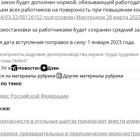
, закон будет дополнен нормой, обязывающей работода
ъем всех работников на поверхность при повышении ко
04/03-22/00126152 подготовлен Минтрудом 28 марта 2022 
риостановки за работниками будет сохранен средний за
дата вступления поправок в силу: 1 января 2023 года.
онопроекты
,
кадровое делопроизводство
,
охрана труда
,
трудовые
стема ГАРАНТ
.РУ в
Новости
и
Дзен
ся на материалы рубрики
Другие материалы рубрики
по теме:
декс Российской Федерации
кже:
езопасности в угольных шахтах предлагают внести изме
орядок предварительных и периодических медосмотро