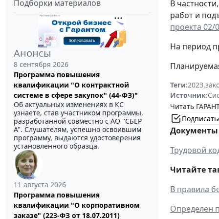
Подборки материалов
В частности
работ и под
проекта 02/
На период п
Анонсы
8 сентября 2026
Планируемая 
Программа повышения
квалификации "О контрактной
Теги:
2023
,
зак
системе в сфере закупок" (44-ФЗ)"
Источник:
Си
Об актуальных изменениях в КС
Читать ГАРАНТ
узнаете, став участником программы,
Подписать
разработанной совместно с АО ''СБЕР
А". Слушателям, успешно освоившим
Документы 
программу, выдаются удостоверения
установленного образца.
Трудовой ко
Читайте та
11 августа 2026
В правила б
Программа повышения
квалификации "О корпоративном
Определен п
заказе" (223-ФЗ от 18.07.2011)