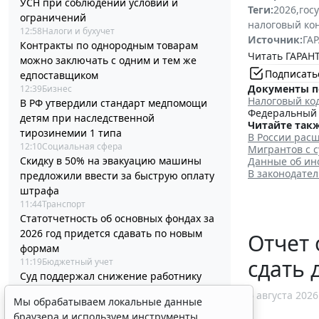
УСН при соблюдении условий и
Теги:
2026
,
гос
ограничений
налоговый ко
12:58
Налоги и бухучет
Источник:
ГАР
Контракты по однородным товарам
Читать ГАРАНТ
можно заключать с одним и тем же
Подписать
едпоставщиком
Документы п
12:39
Бизнес
Налоговый ко
В РФ утвердили стандарт медпомощи
Федеральный з
детям при наследственной
Читайте такж
тирозинемии 1 типа
В России рас
12:10
Социальная сфера
Мигрантов с 
Скидку в 50% на эвакуацию машины
Данные об ин
В законодате
предложили ввести за быструю оплату
штрафа
11:44
Транспорт
Статотчетность об основных фондах за
2026 год придется сдавать по новым
Отчет 
формам
сдать 
11:19
Бюджетный учет
Суд поддержал снижение работнику
премии к профессиональному
6 августа 2026
Мы обрабатываем локальные данные
празднику
браузера и используем инструменты