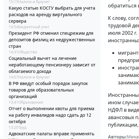
15:15
Налоги и бухучет
обратиться 
Какую статью КОСГУ выбрать для учета
расходов на аренду виртуального
К слову, сог
сервера
трудовой де
14:54
Бюджетный учет
июля 2002 г.
Президент РФ отменил спецрежим для
депозитов физлиц из недружественных
иностранных
стран
14:31
Общество
мигрант
Социальный вычет на лечение
предпри
неработающему пенсионеру зависит от
иностра
облагаемого дохода
занимаю
14:07
Налоги и бухучет
занимаю
В РФ введут особый порядок закупок
товаров для образовательных
Иностранный
организаций
ином случае
13:41
Образование
Отчет о выполнении квоты для приема
НДФЛ в виде
на работу инвалидов надо сдать до 12
авансовых п
октября
публикации,
13:20
Труд
Адвокатские палаты вправе применять
Авторы:
Миха