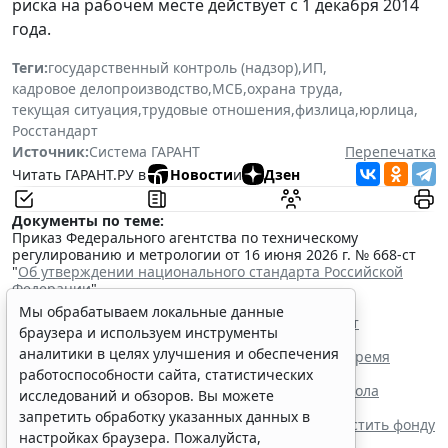
риска на рабочем месте действует с 1 декабря 2014
года.
Теги:
государственный контроль (надзор)
,
ИП
,
кадровое делопроизводство
,
МСБ
,
охрана труда
,
текущая ситуация
,
трудовые отношения
,
физлица
,
юрлица
,
Росстандарт
Источник:
Система ГАРАНТ
Перепечатка
Читать ГАРАНТ.РУ в
Новости
и
Дзен
Документы по теме:
Приказ Федерального агентства по техническому
регулированию и метрологии от 16 июня 2026 г. № 668-ст
"
Об утверждении национального стандарта Российской
Федерации
"
Читайте также:
Мы обрабатываем локальные данные
Росстандарт разработал проект ГОСТа для СИЗ от
браузера и используем инструменты
электрической дуги
аналитики в целях улучшения и обеспечения
Сотрудник имеет право уйти с места работы во время
обеденного перерыва
работоспособности сайта, статистических
Роструд напомнил о нюансах заполнения протокола
исследований и обзоров. Вы можете
проверки знаний по охране труда
запретить обработку указанных данных в
Верховный Суд РФ заставил работодателя возместить фонду
настройках браузера. Пожалуйста,
переплату пособия