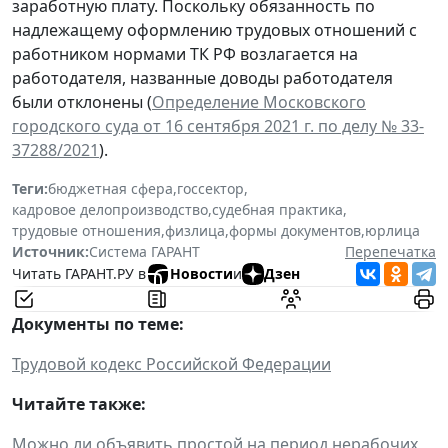
заработную плату. Поскольку обязанность по
надлежащему оформлению трудовых отношений с
работником нормами ТК РФ возлагается на
работодателя, названные доводы работодателя
были отклонены (
Определение Московского
городского суда от 16 сентября 2021 г. по делу № 33-
37288/2021
).
Теги:
бюджетная сфера
,
госсектор
,
кадровое делопроизводство
,
судебная практика
,
трудовые отношения
,
физлица
,
формы документов
,
юрлица
Источник:
Система ГАРАНТ
Перепечатка
Читать ГАРАНТ.РУ в
Новости
и
Дзен
Документы по теме:
Трудовой кодекс Российской Федерации
Читайте также:
Можно ли объявить простой на период нерабочих