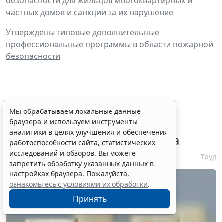
безопасности для жильцов многоквартирных и
частных домов и санкции за их нарушение
Утверждены типовые дополнительные
профессиональные программы в области пожарной
безопасности
Сервис автоматического
Мы обрабатываем локальные данные
браузера и используем инструменты
аннулирования патентов за
аналитики в целях улучшения и обеспечения
неуплату запустят с 10 августа
работоспособности сайта, статистических
исследований и обзоров. Вы можете
6 августа 2026 16:19
Труд
запретить обработку указанных данных в
настройках браузера. Пожалуйста,
ознакомьтесь с условиями их обработки
.
Принять