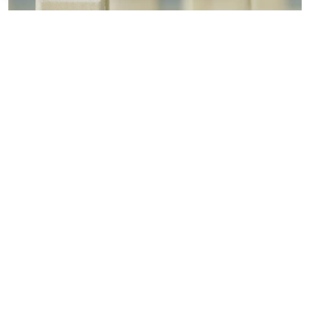
© vrvirus / Фотобанк 123RF.com
Решение о признании их недействительными в
связи с невнесением авансового платежа будет
приниматься автономно. Об этом рассказали в
Миграционной службе МВД России. При этом для
корректного отображения платежей в
информационных системах третьим лицам, которые
вносят авансовые платежи за иностранного
гражданина, необходимо в поле комментария к
платежу указывать полные установочные данные
иностранца, а именно:
фамилию, имя и отчество;