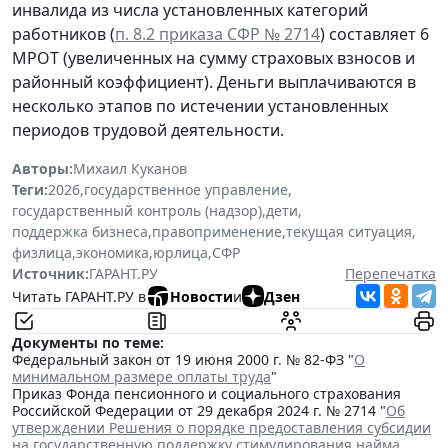
инвалида из числа установленных категорий
работников (
п. 8.2 приказа СФР № 2714
) составляет 6
МРОТ (увеличенных на сумму страховых взносов и
районный коэффициент). Деньги выплачиваются в
несколько этапов по истечении установленных
периодов трудовой деятельности.
Авторы:
Михаил Куканов
Теги:
2026
,
государственное управление
,
государственный контроль (надзор)
,
дети
,
поддержка бизнеса
,
правоприменение
,
текущая ситуация
,
физлица
,
экономика
,
юрлица
,
СФР
Источник:
ГАРАНТ.РУ
Перепечатка
Читать ГАРАНТ.РУ в
Новости
и
Дзен
Документы по теме:
Федеральный закон от 19 июня 2000 г. № 82-ФЗ "
О
минимальном размере оплаты труда
"
Приказ Фонда пенсионного и социального страхования
Российской Федерации от 29 декабря 2024 г. № 2714 "
Об
утверждении Решения о порядке предоставления субсидии
на государственную поддержку стимулирования найма