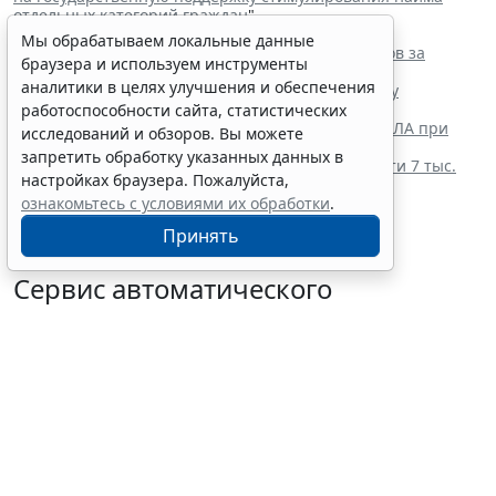
отдельных категорий граждан
"
Читайте также:
Мы обрабатываем локальные данные
Сервис автоматического аннулирования патентов за
браузера и используем инструменты
неуплату запустят с 10 августа
аналитики в целях улучшения и обеспечения
Отчет о выполнении квоты для приема на работу
инвалидов надо сдать до 12 октября
работоспособности сайта, статистических
Работодатель вправе учитывать опасность от БПЛА при
исследований и обзоров. Вы можете
оценке профрисков
запретить обработку указанных данных в
Предельный размер больничного достигает почти 7 тыс.
настройках браузера. Пожалуйста,
руб. в день в 2026 году
ознакомьтесь с условиями их обработки
.
Принять
Сервис автоматического
аннулирования патентов за
неуплату запустят с 10 августа
6 августа 2026 16:19
Труд