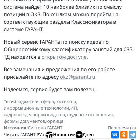
система найдет 10 наиболее близких по смыслу
позиций в ОКЗ. По ссылкам можно перейти на
соответствующие разделы Классификатора в
системе ГАРАНТ.
Новый сервис ГАРАНТа по поиску кодов по
Общероссийскому классификатору занятий для СЗВ-
ТД находится в
открытом доступе
.
Все замечания и предложения по его работе
присылайте по адресу
okz@garant.ru
.
Надеемся, сервис будет вам полезен!
Теги:
бюджетная сфера
,
госсектор
,
информационные технологии
,
ИП
,
кадровое делопроизводство
,
трудовые отношения
,
формы документов
,
юрлица
Источник:
Система ГАРАНТ
Перепечатка
Читать ГАРАНТ.РУ в
Новости
и
Дзен