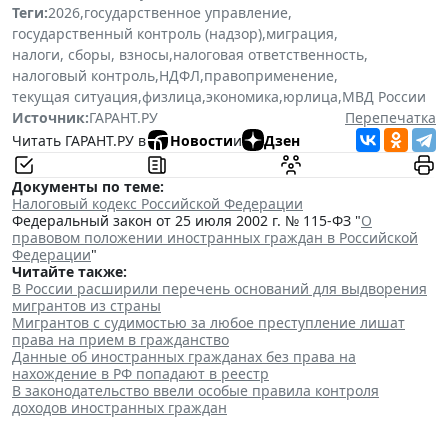
Теги:
2026
,
государственное управление
,
государственный контроль (надзор)
,
миграция
,
налоги, сборы, взносы
,
налоговая ответственность
,
налоговый контроль
,
НДФЛ
,
правоприменение
,
текущая ситуация
,
физлица
,
экономика
,
юрлица
,
МВД России
Источник:
ГАРАНТ.РУ
Перепечатка
Читать ГАРАНТ.РУ в
Новости
и
Дзен
Документы по теме:
Налоговый кодекс Российской Федерации
Федеральный закон от 25 июля 2002 г. № 115-ФЗ "
О
правовом положении иностранных граждан в Российской
Федерации
"
Читайте также:
В России расширили перечень оснований для выдворения
мигрантов из страны
Мигрантов с судимостью за любое преступление лишат
права на прием в гражданство
Данные об иностранных гражданах без права на
нахождение в РФ попадают в реестр
В законодательство ввели особые правила контроля
доходов иностранных граждан