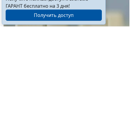
ГАРАНТ бесплатно на 3 дня!
Получить доступ
© vrvirus / Фотобанк 123RF.com
Решение о признании их недействительными в
связи с невнесением авансового платежа будет
приниматься автономно. Об этом рассказали в
Миграционной службе МВД России. При этом для
корректного отображения платежей в
информационных системах третьим лицам, которые
вносят авансовые платежи за иностранного
гражданина, необходимо в поле комментария к