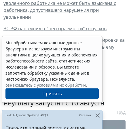
уволенного работника не может быть взыскана с
работника, допустившего нарушения при
увольнении
ВС РФ напомнил о "несгораемости" отпусков
Суд: если работник возвращался из командировки за
Мы обрабатываем локальные данные
пределами рабочего времени, выплачивать ему
браузера и используем инструменты
сверхурочные не нужно
аналитики в целях улучшения и обеспечения
работоспособности сайта, статистических
исследований и обзоров. Вы можете
запретить обработку указанных данных в
настройках браузера. Пожалуйста,
Сервис автоматического
ознакомьтесь с условиями их обработки
.
аннулирования патентов за
Принять
неуплату запустят с 10 августа
6 августа 2026 16:19
Труд
Erid: 4CQwVszH9pWwojUA9Q3
Реклама
Получите полный доступ к системе