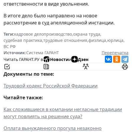
ответственности в виде увольнения.
В итоге дело было направлено на новое
рассмотрение в суд апелляционной инстанции.
Теги:
кадровое делопроизводство
,
охрана труда
,
судебная практика
,
трудовые отношения
,
физлица
,
юрлица
,
ВС РФ
Источник:
Система ГАРАНТ
Перепечатка
Читать ГАРАНТ.РУ в
Новости
и
Дзен
Документы по теме:
Трудовой кодекс Российской Федерации
Читайте также:
Как сложившиеся в компании негласные традиции
могут повлиять на решение суда?
Оплата вынужденного прогула незаконно