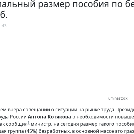
льный размер пособия по без
б.
2:43
luminastock
м вчера совещании о ситуации на рынке труда Прези
руда России
Антона Котякова
о необходимости повыше
1
 Как сообщил
министр, на сегодня размер такого пособия 
ая группа (45%) безработных, в основной массе это гр