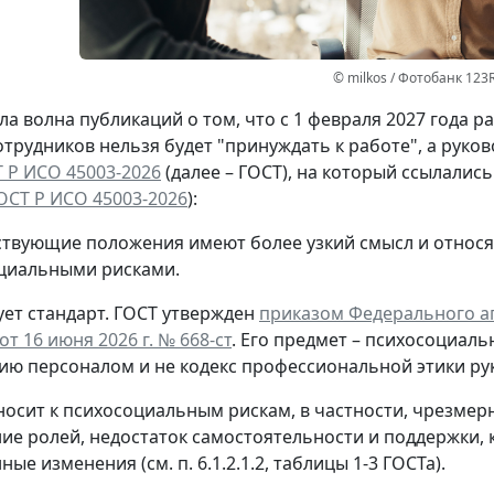
© milkos / Фотобанк 123
а волна публикаций о том, что с 1 февраля 2027 года 
отрудников нельзя будет "принуждать к работе", а руко
 Р ИСО 45003-2026
(далее – ГОСТ), на который ссылалис
ОСТ Р ИСО 45003-2026
):
ствующие положения имеют более узкий смысл и относя
циальными рисками.
ет стандарт.
ГОСТ утвержден
приказом Федерального аг
т 16 июня 2026 г. № 668-ст
. Его предмет – психосоциаль
ию персоналом и не кодекс профессиональной этики ру
носит к психосоциальным рискам, в частности, чрезмер
ие ролей, недостаток самостоятельности и поддержки, 
ые изменения (см. п. 6.1.2.1.2, таблицы 1-3 ГОСТа).