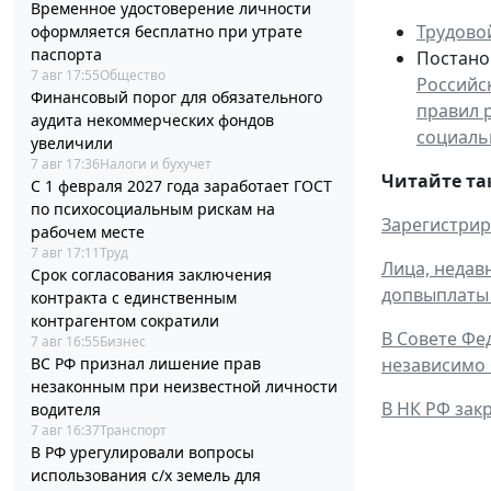
Временное удостоверение личности
Трудово
оформляется бесплатно при утрате
паспорта
Постанов
7 авг 17:55
Общество
Российс
Финансовый порог для обязательного
правил 
аудита некоммерческих фондов
социаль
увеличили
7 авг 17:36
Налоги и бухучет
Читайте та
С 1 февраля 2027 года заработает ГОСТ
по психосоциальным рискам на
Зарегистрир
рабочем месте
7 авг 17:11
Труд
Лица, недав
Срок согласования заключения
допвыплаты 
контракта с единственным
контрагентом сократили
В Совете Фе
7 авг 16:55
Бизнес
ВС РФ признал лишение прав
независимо 
незаконным при неизвестной личности
В НК РФ зак
водителя
7 авг 16:37
Транспорт
В РФ урегулировали вопросы
использования с/х земель для