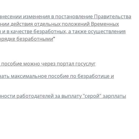
внесении изменения в постановление Правительства
лении действия отдельных положений Временных
 и в качестве безработных, а также осуществления
орядке безработными
"
 пособие можно через портал госуслуг
учать максимальное пособие по безработице и
ности работодателей за выплату "серой" зарплаты