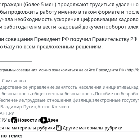
граждан (более 5 млн) продолжают трудиться удаленно,
 бы продолжить работу именно в таком формате и посл
учала необходимость ускорения цифровизации кадрово
 работодателям вести кадровый документооборот элект
и совещания Президент РФ поручил Правительству РФ 
ю базу по всем предложенным решениям.
_______________
ограммы совещания можно ознакомиться на сайте Президента РФ (http://kre
а Самтынова
ударственное управление
,
занятость населения
,
инициативы
,
кад
 безопасность
,
общественная безопасность
,
Пособие по безрабо
беспечение
,
трудовые отношения
,
физлица
,
электронные госуслу
,
Владимир Путин
,
Антон Котяков
АНТ.РУ
.РУ в
Новости
и
Дзен
ся на материалы рубрики
Другие материалы рубрики
по теме: