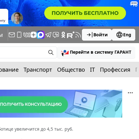
м
Войти
Eng
Перейти в систему ГАРАНТ
ование
Транспорт
Общество
IT
Профессия
П
ице увеличится до 4,5 тыс. руб.