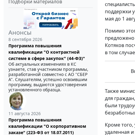
Подборки материалов
специалисты
поддержки у
мая до 1 авг
Помимо этог
Анонсы
предложено 
8 сентября 2026
Котяков пос
Программа повышения
квалификации "О контрактной
в том случа
системе в сфере закупок" (44-ФЗ)"
Об актуальных изменениях в КС
узнаете, став участником программы,
Вс
разработанной совместно с АО ''СБЕР
А". Слушателям, успешно освоившим
программу, выдаются удостоверения
установленного образца.
Также мини
для граждан
были трудоу
безработных
11 августа 2026
Программа повышения
Кроме того,
квалификации "О корпоративном
удаленная и
заказе" (223-ФЗ от 18.07.2011)