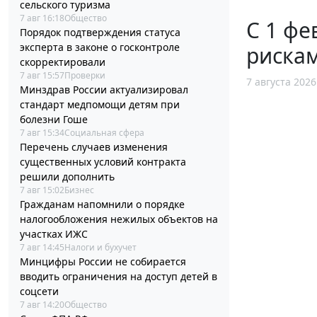
сельского туризма
7 авг 16:18
Общество
С 1 фе
Порядок подтверждения статуса
эксперта в законе о госконтроле
рискам
скорректировали
7 авг 15:57
Проверки
7 августа 2026
Минздрав России актуализировал
стандарт медпомощи детям при
болезни Гоше
7 авг 15:34
Социальная сфера
Перечень случаев изменения
существенных условий контракта
решили дополнить
7 авг 15:02
Бизнес
Гражданам напомнили о порядке
налогообложения нежилых объектов на
участках ИЖС
7 авг 14:45
Налоги и бухучет
Минцифры России не собирается
вводить ограничения на доступ детей в
соцсети
7 авг 14:20
Общество