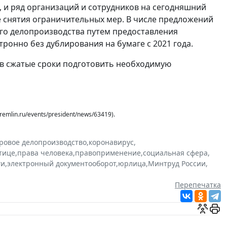
 и ряд организаций и сотрудников на сегодняшний
е снятия ограничительных мер. В числе предложений
го делопроизводства путем предоставления
ронно без дублирования на бумаге с 2021 года.
в сжатые сроки подготовить необходимую
mlin.ru/events/president/news/63419).
ровое делопроизводство
,
коронавирус
,
тице
,
права человека
,
правоприменение
,
социальная сфера
,
ги
,
электронный документооборот
,
юрлица
,
Минтруд России
,
Перепечатка