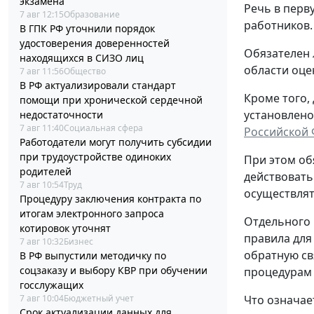
экзамена
Речь в перв
7 авг 12:15
Образование
работников.
В ГПК РФ уточнили порядок
удостоверения доверенностей
Обязателен 
находящихся в СИЗО лиц
области оце
7 авг 11:56
Общество
В РФ актуализировали стандарт
Кроме того,
помощи при хронической сердечной
установлено
недостаточности
7 авг 11:40
Социальная сфера
Российской
Работодатели могут получить субсидии
при трудоустройстве одиноких
При этом об
родителей
действовать
7 авг 10:54
Труд
осуществлят
Процедуру заключения контракта по
итогам электронного запроса
Отдельного 
котировок уточнят
правила для
7 авг 10:32
Бизнес
обратную св
В РФ выпустили методичку по
соцзаказу и выбору КВР при обучении
процедурам
госслужащих
7 авг 10:04
Бюджетный учет
Что означае
Срок актуализации данных для