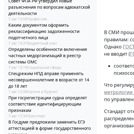
Совет ФПА РФ утвердил новые
разъяснения по вопросам адвокатской
деятельности
7 авг 13:56
Профессия
Каким документом оформить
реклассификацию задолженности
В СМИ прошл
подотчетного лица
правилам: с
7 авг 13:37
Бюджетный учет
Однако
ГОСТ
Определены особенности включения
не вводит (
Г
частных медорганизаций в реестр
системы ОМС
соответ
7 авг 13:19
Социальная сфера
психосо
Спецрежим НПД вправе применять
несовершеннолетние в возрасте от 14
Что регулиру
до 18 лет
метрологии о
7 авг 12:58
Налоги и бухучет
При госрегистрации судна определят
по управлен
соответствие идентифицирующим
признакам
Стандарт от
7 авг 12:34
Транспорт
распределен
В Госдуме предложили заменить ЕГЭ
организованн
аттестацией в форме государственного