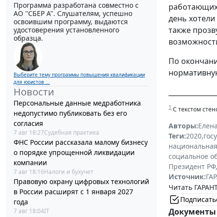
Программа разработана совместно с
работающих 
АО ''СБЕР А". Слушателям, успешно
день хотели
освоившим программу, выдаются
также прозв
удостоверения установленного
образца.
возможности
По окончани
нормативну
Выберите тему программы повышения квалификации
для юристов ...
Новости
______________
Персональные данные медработника
1
С текстом стен
недопустимо публиковать без его
согласия
Авторы:
Елен
7 авг 18:27
Судебная практика
Теги:
2020
,
гос
ФНС России рассказала малому бизнесу
национальная
о порядке упрощенной ликвидации
социальное о
компании
Президент РФ
7 авг 18:16
Налоги и бухучет
Источник:
ГАР
Правовую охрану цифровых технологий
Читать ГАРАНТ
в России расширят с 1 января 2027
Подписать
года
Документы 
7 авг 18:04
IT