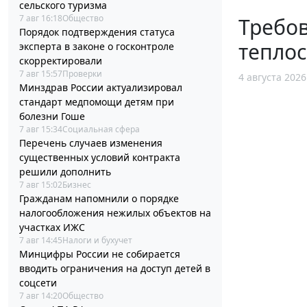
сельского туризма
7 авг 16:18
Общество
Требов
Порядок подтверждения статуса
тепло
эксперта в законе о госконтроле
скорректировали
7 авг 15:57
Проверки
4 августа 2026
Минздрав России актуализировал
стандарт медпомощи детям при
болезни Гоше
7 авг 15:34
Социальная сфера
Перечень случаев изменения
существенных условий контракта
решили дополнить
7 авг 15:02
Бизнес
Гражданам напомнили о порядке
налогообложения нежилых объектов на
участках ИЖС
7 авг 14:45
Налоги и бухучет
Минцифры России не собирается
вводить ограничения на доступ детей в
соцсети
7 авг 14:20
Общество