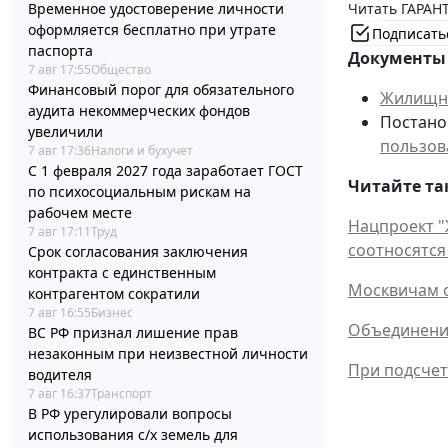
Читать ГАРАНТ
Временное удостоверение личности
оформляется бесплатно при утрате
Подписать
паспорта
Документы 
7 авг 17:55
Общество
Финансовый порог для обязательного
Жилищны
аудита некоммерческих фондов
Постанов
увеличили
пользов
7 авг 17:36
Налоги и бухучет
С 1 февраля 2027 года заработает ГОСТ
Читайте та
по психосоциальным рискам на
рабочем месте
Нацпроект "
7 авг 17:11
Труд
соотносятся
Срок согласования заключения
контракта с единственным
Москвичам о
контрагентом сократили
7 авг 16:55
Бизнес
Объединение
ВС РФ признал лишение прав
незаконным при неизвестной личности
При подсчет
водителя
7 авг 16:37
Транспорт
В РФ урегулировали вопросы
использования с/х земель для