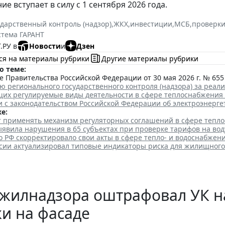
е вступает в силу с 1 сентября 2026 года.
ударственный контроль (надзор)
,
ЖКХ
,
инвестиции
,
МСБ
,
проверки
стема ГАРАНТ
.РУ в
Новости
и
Дзен
ся на материалы рубрики
Другие материалы рубрики
о теме:
 Правительства Российской Федерации от 30 мая 2026 г. № 655
ю регионального государственного контроля (надзора) за реа
их регулируемые виды деятельности в сфере теплоснабжения
и с законодательством Российской Федерации об электроэнерге
е:
ут применять механизм регуляторных соглашений в сфере тепл
явила нарушения в 65 субъектах при проверке тарифов на вод
 РФ скорректировало свои акты в сфере тепло- и водоснабжен
сии актуализировал типовые индикаторы риска для жилищного
жилнадзора оштрафовал УК на
и на фасаде