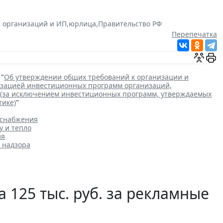
 организаций и ИП
,
юрлица
,
Правительство РФ
Перепечатка
 "
Об утверждении общих требований к организации и
лизацией инвестиционных программ организаций,
 (за исключением инвестиционных программ, утверждаемых
тике)
"
оснабжения
у и тепло
ия
 надзора
 125 тыс. руб. за рекламные