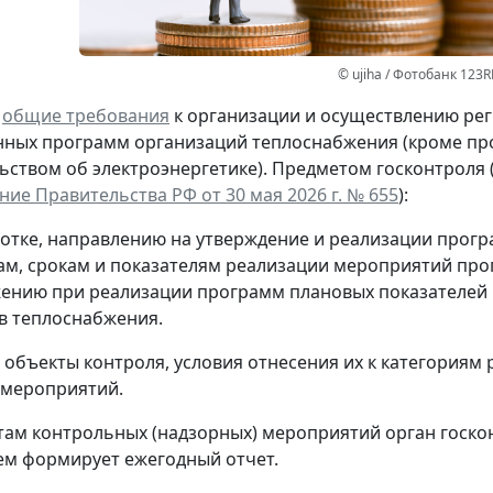
© ujiha / Фотобанк 123R
ы
общие требования
к организации и осуществлению рег
ных программ организаций теплоснабжения (кроме про
ьством об электроэнергетике). Предметом госконтроля 
ие Правительства РФ от 30 мая 2026 г. № 655
):
ботке, направлению на утверждение и реализации прогр
вам, срокам и показателям реализации мероприятий про
жению при реализации программ плановых показателей 
в теплоснабжения.
объекты контроля, условия отнесения их к категориям 
 мероприятий.
там контрольных (надзорных) мероприятий орган госкон
ем формирует ежегодный отчет.