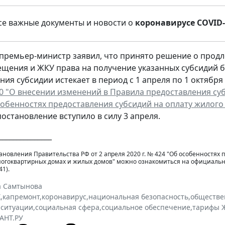
е важные документы и новости о
коронавирусе COVID-
 премьер-министр заявил, что принято решение о прод
щения и ЖКУ права на получение указанных субсидий б
ия субсидии истекает в период с 1 апреля по 1 октября 
0 "О внесении изменений в Правила предоставления с
особенностях предоставления субсидий на оплату жилого
постановление вступило в силу 3 апреля.
_______________
ановления Правительства РФ от 2 апреля 2020 г. № 424 "Об особенностях
огоквартирных домах и жилых домов" можно ознакомиться на официальн
1).
а Самтынова
Х
,
капремонт
,
коронавирус
,
национальная безопасность
,
обществе
 ситуации
,
социальная сфера
,
социальное обеспечение
,
тарифы 
АНТ.РУ