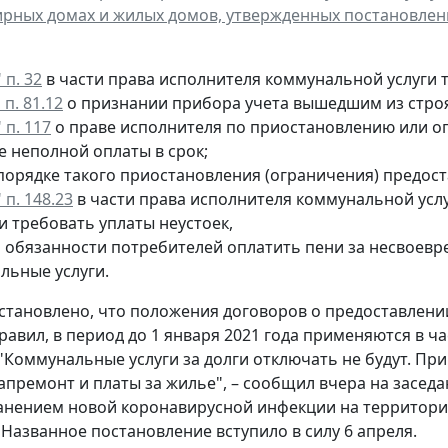
рных домах и жилых домов, утвержденных постановление
 п. 32
в части права исполнителя коммунальной услуги т
 п. 81.12
о признании прибора учета вышедшим из строя
 п. 117
о праве исполнителя по приостановлению или о
е неполной оплаты в срок;
порядке такого приостановления (ограничения) предост
 п. 148.23
в части права исполнителя коммунальной ус
и требовать уплаты неустоек,
 обязанности потребителей оплатить пени за несвоевр
льные услуги.
становлено, что положения договоров о предоставлени
равил, в период до 1 января 2021 года применяются в 
"Коммунальные услуги за долги отключать не будут. При
капремонт и платы за жилье", – сообщил вчера на засе
анением новой коронавирусной инфекции на территор
Названное постановление вступило в силу 6 апреля.