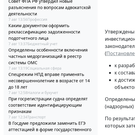
Совет ФПА РФ утвердил новые
разъяснения по вопросам адвокатской
деятельности
7 авг 13:56
Профессия
Каким документом оформить
Утвержден
реклассификацию задолженности
подотчетного лица
инвестицион
7 авг 13:37
Бюджетный учет
законодател
Определены особенности включения
(
Постановлен
частных медорганизаций в реестр
системы ОМС
к разра
7 авг 13:19
Социальная сфера
к соста
Спецрежим НПД вправе применять
к дости
несовершеннолетние в возрасте от 14
объекто
до 18 лет
7 авг 12:58
Налоги и бухучет
При госрегистрации судна определят
Определены 
соответствие идентифицирующим
(надзорных)
признакам
7 авг 12:34
Транспорт
По результа
В Госдуме предложили заменить ЕГЭ
которых зат
аттестацией в форме государственного