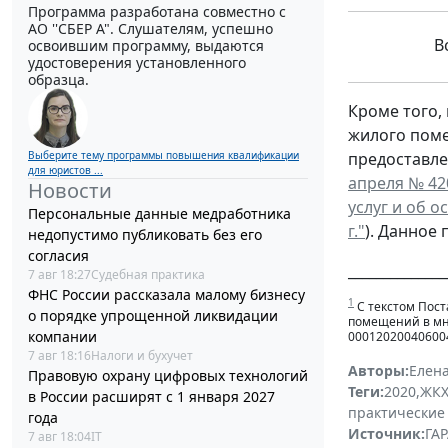
Программа разработана совместно с
АО ''СБЕР А". Слушателям, успешно
Вс
освоившим программу, выдаются
удостоверения установленного
образца.
Кроме того,
жилого поме
Выберите тему программы повышения квалификации
предоставлен
для юристов ...
апреля № 42
Новости
услуг и об 
Персональные данные медработника
г."
). Данное 
недопустимо публиковать без его
согласия
______________
7 авг 18:27
Судебная практика
ФНС России рассказала малому бизнесу
1
С текстом Пост
о порядке упрощенной ликвидации
помещений в мн
компании
000120200406004
7 авг 18:16
Налоги и бухучет
Авторы:
Елен
Правовую охрану цифровых технологий
Теги:
2020
,
ЖК
в России расширят с 1 января 2027
практические
года
Источник:
ГАР
7 авг 18:04
IT