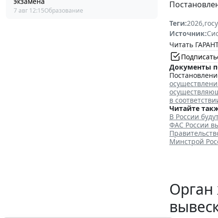
экзамена
Постановлени
7 авг 12:15
Образование
Теги:
2026
,
гос
Источник:
Си
Читать ГАРАНТ
Подписать
Документы п
Постановление
осуществлени
осуществляющ
в соответстви
Читайте такж
В России буд
ФАС России вы
Правительство
Минстрой Рос
Орган 
вывеск