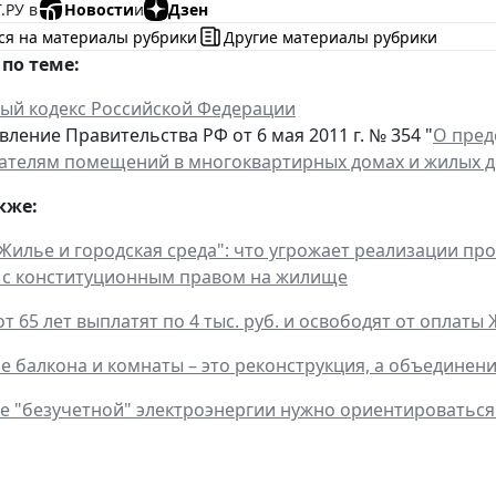
.РУ в
Новости
и
Дзен
ся на материалы рубрики
Другие материалы рубрики
по теме:
й кодекс Российской Федерации
ление Правительства РФ от 6 мая 2011 г. № 354 "
О пред
ателям помещений в многоквартирных домах и жилых 
кже:
Жилье и городская среда": что угрожает реализации пр
 с конституционным правом на жилище
т 65 лет выплатят по 4 тыс. руб. и освободят от оплат
 балкона и комнаты – это реконструкция, а объединен
е "безучетной" электроэнергии нужно ориентироватьс