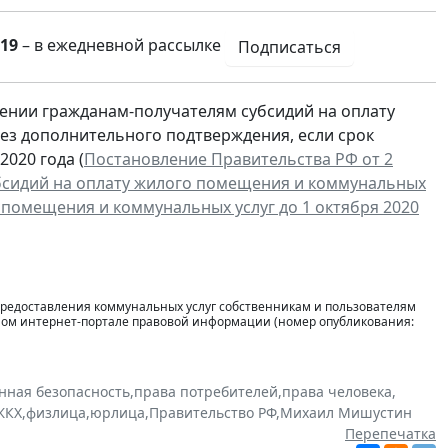
19
– в ежедневной рассылке
Подписаться
лении гражданам-получателям субсидий на оплату
ез дополнительного подтверждения, если срок
2020 года (
Постановление Правительства РФ от 2
убсидий на оплату жилого помещения и коммунальных
 помещения и коммунальных услуг до 1 октября 2020
 предоставления коммунальных услуг собственникам и пользователям
ом интернет-портале правовой информации (номер опубликования:
нная безопасность
,
права потребителей
,
права человека
,
ЖКХ
,
физлица
,
юрлица
,
Правительство РФ
,
Михаил Мишустин
Перепечатка