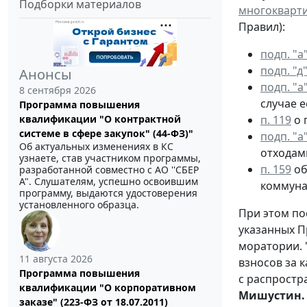
Подборки материалов
многокварти
Правил):
подп. "а"
подп. "д"
Анонсы
подп. "а"
8 сентября 2026
случае е
Программа повышения
квалификации "О контрактной
п. 119
о 
системе в сфере закупок" (44-ФЗ)"
подп. "а"
Об актуальных изменениях в КС
отходам
узнаете, став участником программы,
п. 159
об
разработанной совместно с АО ''СБЕР
А". Слушателям, успешно освоившим
коммуна
программу, выдаются удостоверения
установленного образца.
При этом по
указанных П
моратории. 
11 августа 2026
взносов за 
Программа повышения
с распростр
квалификации "О корпоративном
Мишустин.
заказе" (223-ФЗ от 18.07.2011)