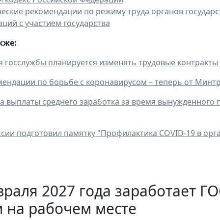
еские рекомендации по режиму труда органов государс
аций с участием государства
кже:
я госслужбы планируется изменять трудовые контракты
ендации по борьбе с коронавирусом – теперь от Минтр
ка выплаты среднего заработка за время вынужденного
сии подготовил памятку "Профилактика COVID-19 в орг
враля 2027 года заработает 
 на рабочем месте