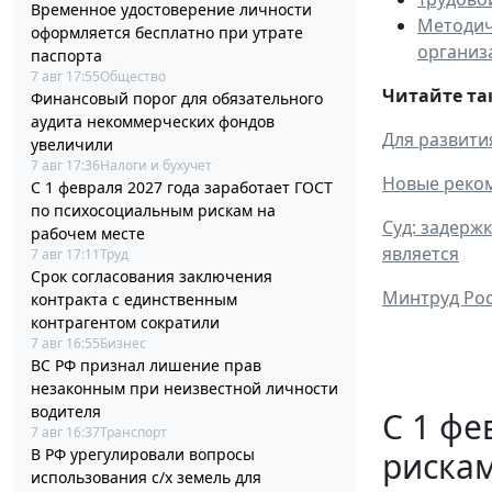
Временное удостоверение личности
Методич
оформляется бесплатно при утрате
организ
паспорта
7 авг 17:55
Общество
Читайте та
Финансовый порог для обязательного
аудита некоммерческих фондов
Для развити
увеличили
7 авг 17:36
Налоги и бухучет
Новые реком
С 1 февраля 2027 года заработает ГОСТ
по психосоциальным рискам на
Суд: задерж
рабочем месте
является
7 авг 17:11
Труд
Срок согласования заключения
Минтруд Рос
контракта с единственным
контрагентом сократили
7 авг 16:55
Бизнес
ВС РФ признал лишение прав
незаконным при неизвестной личности
водителя
С 1 фе
7 авг 16:37
Транспорт
рискам
В РФ урегулировали вопросы
использования с/х земель для