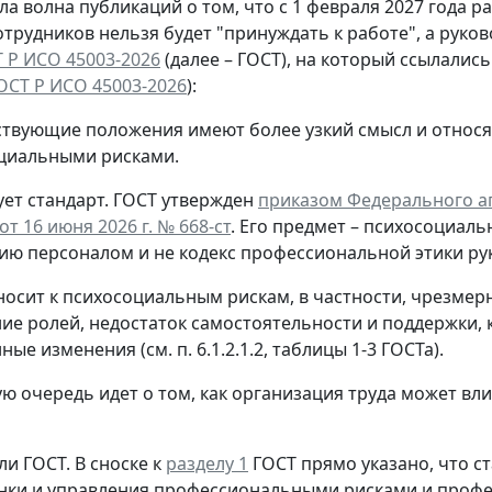
а волна публикаций о том, что с 1 февраля 2027 года 
отрудников нельзя будет "принуждать к работе", а руко
 Р ИСО 45003-2026
(далее – ГОСТ), на который ссылалис
ОСТ Р ИСО 45003-2026
):
ствующие положения имеют более узкий смысл и относя
циальными рисками.
ет стандарт.
ГОСТ утвержден
приказом Федерального аг
т 16 июня 2026 г. № 668-ст
. Его предмет – психосоциаль
ию персоналом и не кодекс профессиональной этики ру
носит к психосоциальным рискам, в частности, чрезмер
ие ролей, недостаток самостоятельности и поддержки, 
ые изменения (см. п. 6.1.2.1.2, таблицы 1-3 ГОСТа).
ую очередь идет о том, как организация труда может вл
ли ГОСТ.
В сноске к
разделу 1
ГОСТ прямо указано, что с
нки и управления профессиональными рисками и проф