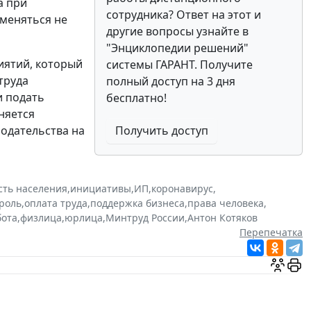
а при
сотрудника? Ответ на этот и
меняться не
другие вопросы узнайте в
"Энциклопедии решений"
иятий, который
системы ГАРАНТ. Получите
труда
полный доступ на 3 дня
и подать
бесплатно!
няется
одательства на
Получить доступ
сть населения
,
инициативы
,
ИП
,
коронавирус
,
роль
,
оплата труда
,
поддержка бизнеса
,
права человека
,
бота
,
физлица
,
юрлица
,
Минтруд России
,
Антон Котяков
Перепечатка