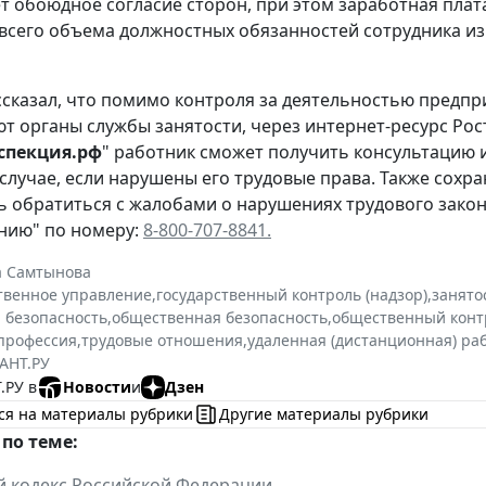
т обоюдное согласие сторон, при этом заработная плат
всего объема должностных обязанностей сотрудника из
сказал, что помимо контроля за деятельностью предпр
т органы службы занятости, через интернет-ресурс Рос
спекция.рф
" работник сможет получить консультацию 
 случае, если нарушены его трудовые права. Также сохра
 обратиться с жалобами о нарушениях трудового закон
нию" по номеру:
8-800-707-8841.
а Самтынова
твенное управление
,
государственный контроль (надзор)
,
занято
 безопасность
,
общественная безопасность
,
общественный конт
профессия
,
трудовые отношения
,
удаленная (дистанционная) ра
АНТ.РУ
.РУ в
Новости
и
Дзен
ся на материалы рубрики
Другие материалы рубрики
по теме:
й кодекс Российской Федерации