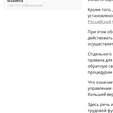
экзамена
7 авг 12:15
Образование
Кроме того,
установлено
Российской
При этом об
действовать
осуществлят
Отдельного 
правила для
обратную св
процедурам
Что означае
управлении 
большей вер
Здесь речь 
трудовой фу