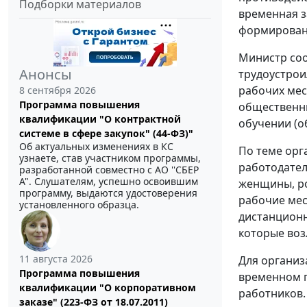
Подборки материалов
временная з
формировани
Министр соо
Анонсы
трудоустрои
рабочих мес
8 сентября 2026
Программа повышения
общественны
квалификации "О контрактной
обучении (о
системе в сфере закупок" (44-ФЗ)"
Об актуальных изменениях в КС
По теме орг
узнаете, став участником программы,
работодател
разработанной совместно с АО ''СБЕР
А". Слушателям, успешно освоившим
женщины, ро
программу, выдаются удостоверения
рабочие мес
установленного образца.
дистанционн
которые воз
11 августа 2026
Для организ
Программа повышения
временном п
квалификации "О корпоративном
работников.
заказе" (223-ФЗ от 18.07.2011)