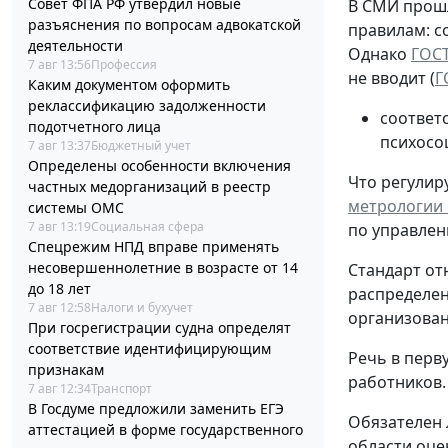
Совет ФПА РФ утвердил новые
В СМИ прошл
разъяснения по вопросам адвокатской
правилам: с
деятельности
Однако
ГОСТ
7 авг 13:56
Профессия
не вводит (
Г
Каким документом оформить
реклассификацию задолженности
соответ
подотчетного лица
психосо
7 авг 13:37
Бюджетный учет
Определены особенности включения
Что регулиру
частных медорганизаций в реестр
метрологии о
системы ОМС
7 авг 13:19
Социальная сфера
по управлен
Спецрежим НПД вправе применять
несовершеннолетние в возрасте от 14
Стандарт от
до 18 лет
распределен
7 авг 12:58
Налоги и бухучет
организованн
При госрегистрации судна определят
соответствие идентифицирующим
Речь в перв
признакам
работников.
7 авг 12:34
Транспорт
В Госдуме предложили заменить ЕГЭ
Обязателен 
аттестацией в форме государственного
области оце