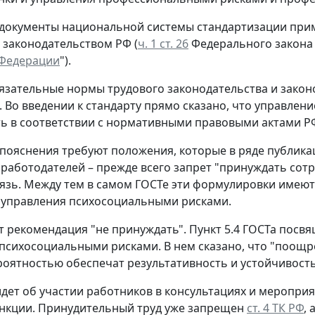
 документы национальной системы стандартизации прим
 законодательством РФ (
ч. 1 ст. 26
Федерального закона 
 Федерации
").
язательные нормы трудового законодательства и закон
. Во введении к стандарту прямо сказано, что управл
ь в соответствии с нормативными правовыми актами РФ
пояснения требуют положения, которые в ряде публика
 работодателей – прежде всего запрет "принуждать сотр
язь. Между тем в самом ГОСТе эти формулировки имеют 
 управления психосоциальными рисками.
т рекомендация "не принуждать".
Пункт 5.4 ГОСТа посвя
психосоциальными рисками. В нем сказано, что "поощре
оятностью обеспечат результативность и устойчивост
идет об участии работников в консультациях и меропри
нкции. Принудительный труд уже запрещен
ст. 4 ТК РФ
,