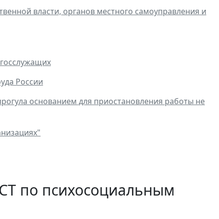
твенной власти, органов местного самоуправления и
 госслужащих
уда России
 прогула основанием для приостановления работы не
анизациях"
ГОСТ по психосоциальным