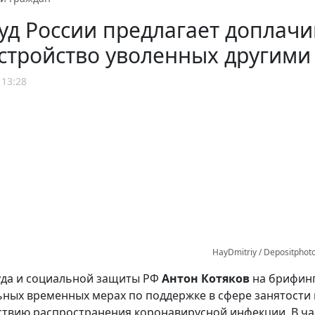
д России предлагает доплачи
стройство уволенных другим
 13:28
HayDmitriy / Depositphot
уда и социальной защиты РФ
Антон Котяков
на брифинг
ных временных мерах по поддержке в сфере занятости
твию распространения коронавирусной инфекции. В част