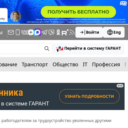
м
Войти
Eng
Перейти в систему ГАРАНТ
ование
Транспорт
Общество
IT
Профессия
П
 работодателям за трудоустройство уволенных другими