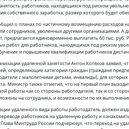
анятость работников, находящихся под риском увольне
я собственного заработка, размер которого будет обе
бщил о планах по частичному возмещению расходов на
ли сотрудников, уволенных другими организациями. А д
т, предлагается единовременно выплатить 60 тыс. руб.
х работ для работников, находящихся под риском ув
бучение и повышение квалификации работников диста
анизации удаленной занятости Антон Котяков заявил, 
ей, определяющие категории граждан (граждане предп
дители с малолетними детьми, инвалиды), для которых
та. Министр также отметил, что на первый план выход
ой работы как со стороны работодателя, так и со сторо
ложены на сотрудника, и возможности по их выполнени
ации удаленного вида работы работодатель должен изд
ереводе работников на удаленную работу и ознакомить
 Глава Минтруда России подчеркнул, что переход на уд