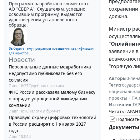
предполагае
Программа разработана совместно с
сохранении 
АО ''СБЕР А". Слушателям, успешно
освоившим программу, выдаются
должна.
удостоверения установленного
образца.
Министр рас
осуществляю
"
Онлайнин
Выберите тему программы повышения квалификации
заявление в
для юристов ...
возможность
Новости
"горячую ли
Персональные данные медработника
недопустимо публиковать без его
Авторы:
Елен
согласия
Теги:
государс
7 авг 18:27
Судебная практика
национальная
ФНС России рассказала малому бизнесу
проекты НПА
,
о порядке упрощенной ликвидации
Источник:
ГАР
компании
Читать ГАРАНТ
7 авг 18:16
Налоги и бухучет
Правовую охрану цифровых технологий
Подписать
в России расширят с 1 января 2027
Документы 
года
7 авг 18:04
IT
Трудово