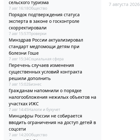
сельского туризма
7 августа 2026
7 авг 16:18
Общество
Порядок подтверждения статуса
эксперта в законе о госконтроле
скорректировали
7 авг 15:57
Проверки
Минздрав России актуализировал
стандарт медпомощи детям при
болезни Гоше
7 авг 15:34
Социальная сфера
Перечень случаев изменения
существенных условий контракта
решили дополнить
7 авг 15:02
Бизнес
Гражданам напомнили о порядке
налогообложения нежилых объектов на
участках ИЖС
7 авг 14:45
Налоги и бухучет
Минцифры России не собирается
вводить ограничения на доступ детей в
соцсети
7 авг 14:20
Общество