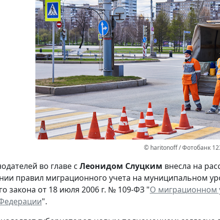
© haritonoff / Фотобанк 1
нодателей во главе с
Леонидом Слуцким
внесла на рас
нии правил миграционного учета на муниципальном ур
 закона от 18 июля 2006 г. № 109-ФЗ "
О миграционном у
 Федерации
".