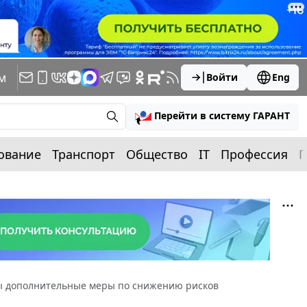
м
Войти
Eng
Перейти в систему ГАРАНТ
ование
Транспорт
Общество
IT
Профессия
П
ы дополнительные меры по снижению рисков