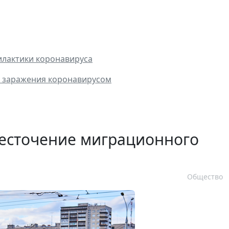
илактики коронавируса
м заражения коронавирусом
есточение миграционного
Общество