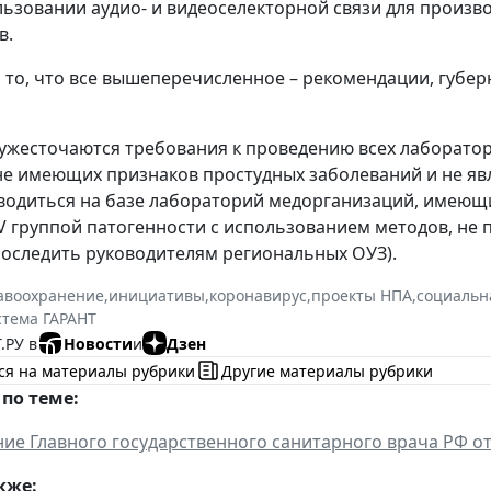
льзовании аудио- и видеоселекторной связи для произ
в.
 то, что все вышеперечисленное – рекомендации, губер
 ужесточаются требования к проведению всех лаборато
не имеющих признаков простудных заболеваний и не я
одиться на базе лабораторий медорганизаций, имеющ
I-IV группой патогенности с использованием методов, н
оследить руководителям региональных ОУЗ).
авоохранение
,
инициативы
,
коронавирус
,
проекты НПА
,
социальн
стема ГАРАНТ
.РУ в
Новости
и
Дзен
ся на материалы рубрики
Другие материалы рубрики
по теме:
ие Главного государственного санитарного врача РФ от 
кже: