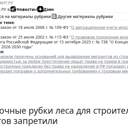
АНТ.РУ
.РУ в
Новости
и
Дзен
ся на материалы рубрики
Другие материалы рубрики
о теме:
акон от 18 июля 2006 г. № 109-ФЗ "
О миграционном учете инос
акон от 25 июля 2002 г. № 115-ФЗ "
О правовом положении ино
та Российской Федерации от 15 октября 2025 г. № 738 "О Кон
 2026-2030 годы"
е:
ширили перечень оснований для выдворения мигрантов из стр
судимостью за любое преступление лишат права на прием в гр
остранных гражданах без права на нахождение в РФ попадают 
вердил поправки о дополнительных требованиях к трудовым м
чные рубки леса для строит
тов запретили