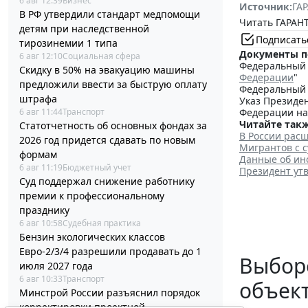
6 авг 12:39
Бизнес
Источник:
ГАР
В РФ утвердили стандарт медпомощи
Читать ГАРАНТ
детям при наследственной
Подписать
тирозинемии 1 типа
Документы п
6 авг 12:10
Социальная сфера
Федеральный з
Скидку в 50% на эвакуацию машины
Федерации
"
предложили ввести за быструю оплату
Федеральный з
штрафа
Указ Президен
6 авг 11:44
Транспорт
Федерации на
Читайте такж
Статотчетность об основных фондах за
В России рас
2026 год придется сдавать по новым
Мигрантов с 
формам
Данные об ин
6 авг 11:19
Бюджетный учет
Президент ут
Суд поддержал снижение работнику
премии к профессиональному
празднику
6 авг 10:58
Судебная практика
Бензин экологических классов
Евро-2/3/4 разрешили продавать до 1
Выборо
июля 2027 года
6 авг 10:33
Транспорт
объек
Минстрой России разъяснил порядок
корректировки проектной