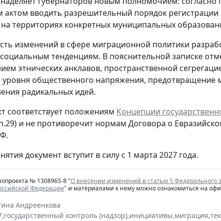
наделяет губернаторов новым полномочием: согласно 
м актом вводить разрешительный порядок регистрации и
на территориях конкретных муниципальных образован
ть изменений в сфере миграционной политики разраб
социальным тенденциям. В пояснительной записке отме
ем этнических анклавов, пространственной сегрегацией
 уровня общественного напряжения, предотвращение 
ения радикальных идей.
т соответствует положениям
Концепции государственн
 п.29) и не противоречит нормам Договора о Евразий
Ф.
нятия документ вступит в силу с 1 марта 2027 года.
нопроекта № 1308965-8 "
О внесении изменений в статью 5 Федерального 
Российской Федерации
" и материалами к нему можно ознакомиться на оф
тина Андреенкова
7
,
государственный контроль (надзор)
,
инициативы
,
миграция
,
те