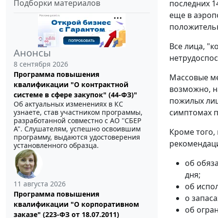
Подборки материалов
последних 14
еще в аэроп
положительн
Все лица, "
Анонсы
нетрудоспос
8 сентября 2026
Программа повышения
Массовые ме
квалификации "О контрактной
возможно, н
системе в сфере закупок" (44-ФЗ)"
пожилых лиц
Об актуальных изменениях в КС
симптомах п
узнаете, став участником программы,
разработанной совместно с АО ''СБЕР
А". Слушателям, успешно освоившим
Кроме того,
программу, выдаются удостоверения
рекомендаци
установленного образца.
об обяз
дня;
11 августа 2026
об испо
Программа повышения
о запас
квалификации "О корпоративном
об огра
заказе" (223-ФЗ от 18.07.2011)