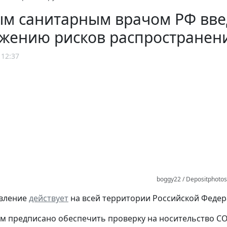
ым санитарным врачом РФ вв
ижению рисков распространен
 12:37
boggy22 / Depositphoto
овление
действует
на всей территории Российской Федера
м предписано обеспечить проверку на носительство COV