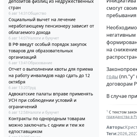
Инициатива 
депозитов физлиц из недружественных
стран
смогут свои
6 авг 14:31
Общество
пребывания 
Социальный вычет на лечение
неработающему пенсионеру зависит от
Необходимос
облагаемого дохода
негативным 
6 авг 14:07
Налоги и бухучет
формировани
В РФ введут особый порядок закупок
на снижение
товаров для образовательных
распростран
организаций
6 авг 13:41
Образование
Законопроек
Отчет о выполнении квоты для приема
на работу инвалидов надо сдать до 12
годы
(пп."у"
октября
договорам Р
6 авг 13:20
Труд
Адвокатские палаты вправе применять
В случае при
УСН при соблюдении условий и
ограничений
1
С текстом зако
6 авг 12:58
Налоги и бухучет
гражданства в 
Контракты по однородным товарам
можно заключать с одним и тем же
Авторы:
Крис
едпоставщиком
Теги:
2026
,
202