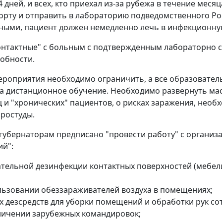
 дней, и всех, кто приехал из-за рубежа в течение меся
орту и отправить в лабораторию подведомственного Ро
ыми, пациент должен немедленно лечь в инфекционну
контактные" с больным с подтвержденным лабораторно 
обности.
роприятия необходимо ограничить, а все образователь
а дистанционное обучение. Необходимо развернуть мас
 и "хронических" пациентов, о рисках заражения, необ
ростуды.
 губернаторам предписано "провести работу" с органи
й":
ательной дезинфекции контактных поверхностей (мебели,
льзовании обеззараживателей воздуха в помещениях;
ах дезсредств для уборки помещений и обработки рук со
ничении зарубежных командировок;