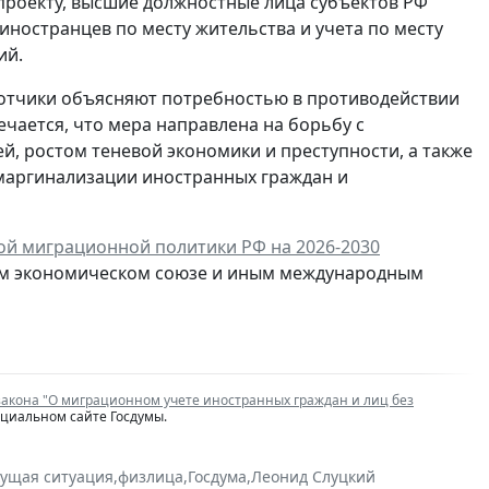
проекту, высшие должностные лица субъектов РФ
ностранцев по месту жительства и учета по месту
ий.
отчики объясняют потребностью в противодействии
чается, что мера направлена на борьбу с
, ростом теневой экономики и преступности, а также
маргинализации иностранных граждан и
ой миграционной политики РФ на 2026-2030
ском экономическом союзе и иным международным
закона "О миграционном учете иностранных граждан и лиц без
ициальном сайте Госдумы.
кущая ситуация
,
физлица
,
Госдума
,
Леонид Слуцкий