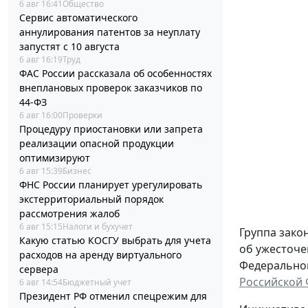
6 авг 16:41
Общество
Сервис автоматического
аннулирования патентов за неуплату
запустят с 10 августа
6 авг 16:19
Труд
ФАС России рассказала об особенностях
внеплановых проверок заказчиков по
44-ФЗ
6 авг 16:00
Проверки
Процедуру приостановки или запрета
реализации опасной продукции
оптимизируют
6 авг 15:39
Бизнес
ФНС России планирует урегулировать
экстерриториальный порядок
рассмотрения жалоб
6 авг 15:15
Налоги и бухучет
Группа зако
Какую статью КОСГУ выбрать для учета
об ужесточе
расходов на аренду виртуального
Федерального
сервера
Российской
6 авг 14:54
Бюджетный учет
Президент РФ отменил спецрежим для