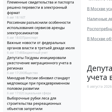
Племенные свидетельства и паспорта
решено перевести в электронный
В Москве ус
формат
6 авг 18:16
IT
Наличные де
Россиянам разъяснили особенности
использования сервисов аренды
Роспотребна
электросамокатов
6 авг 18:03
Транспорт
В Москве об
Важные новости от федеральных
органов власти в третьей декаде июля
6 авг 17:46
Бюджетный учет
Депутаты Госдумы инициировали
ужесточение миграционного учета в
Депут
регионах
6 авг 17:20
Общество
учета 
Минздрав России обновил стандарт
медпомощи при преждевременном
6 августа 2026
половом развитии
6 авг 17:02
Социальная сфера
Выборочные рубки леса для
строительства рекреационных
объектов запретили