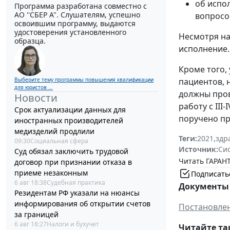
об испо
Программа разработана совместно с
АО ''СБЕР А". Слушателям, успешно
вопросо
освоившим программу, выдаются
удостоверения установленного
Несмотря на
образца.
исполнение.
Кроме того,
Выберите тему программы повышения квалификации
пациентов, 
для юристов ...
должны пров
Новости
работу с II
Срок актуализации данных для
поручено пр
иностранных производителей
медизделий продлили
Теги:
2021
,
здр
09:30
Социальная сфера
Источник:
Си
Суд обязал заключить трудовой
Читать ГАРАНТ
договор при признании отказа в
приеме незаконным
Подписать
6 авг 18:38
Судебная практика
Документы 
Резидентам РФ указали на нюансы
информирования об открытии счетов
Постановлен
за границей
6 авг 18:27
Налоги и бухучет
Читайте та