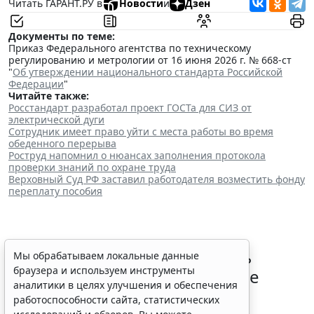
Читать ГАРАНТ.РУ в
Новости
и
Дзен
Документы по теме:
Приказ Федерального агентства по техническому
регулированию и метрологии от 16 июня 2026 г. № 668-ст
"
Об утверждении национального стандарта Российской
Федерации
"
Читайте также:
Росстандарт разработал проект ГОСТа для СИЗ от
электрической дуги
Сотрудник имеет право уйти с места работы во время
обеденного перерыва
Роструд напомнил о нюансах заполнения протокола
проверки знаний по охране труда
Верховный Суд РФ заставил работодателя возместить фонду
переплату пособия
Работодатели могут получить
Мы обрабатываем локальные данные
браузера и используем инструменты
субсидии при трудоустройстве
аналитики в целях улучшения и обеспечения
одиноких родителей
работоспособности сайта, статистических