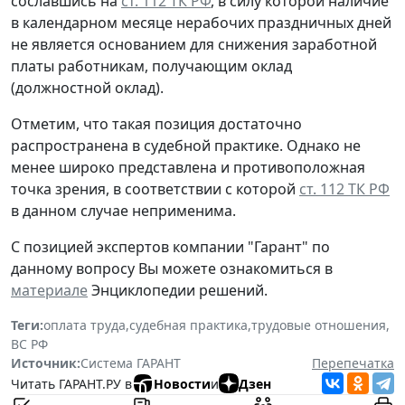
сославшись на
ст. 112 ТК РФ
, в силу которой наличие
в календарном месяце нерабочих праздничных дней
не является основанием для снижения заработной
платы работникам, получающим оклад
(должностной оклад).
Отметим, что такая позиция достаточно
распространена в судебной практике. Однако не
менее широко представлена и противоположная
точка зрения, в соответствии с которой
ст. 112 ТК РФ
в данном случае неприменима.
С позицией экспертов компании "Гарант" по
данному вопросу Вы можете ознакомиться в
материале
Энциклопедии решений.
Теги:
оплата труда
,
судебная практика
,
трудовые отношения
,
ВС РФ
Источник:
Система ГАРАНТ
Перепечатка
Читать ГАРАНТ.РУ в
Новости
и
Дзен