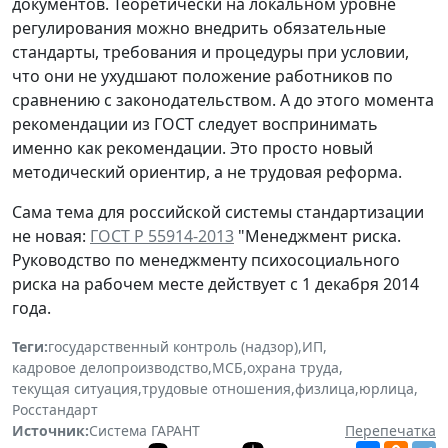
документов. Теоретически на локальном уровне
регулирования можно внедрить обязательные
стандарты, требования и процедуры при условии,
что они не ухудшают положение работников по
сравнению с законодательством. А до этого момента
рекомендации из ГОСТ следует воспринимать
именно как рекомендации. Это просто новый
методический ориентир, а не трудовая реформа.
Сама тема для российской системы стандартизации
не новая:
ГОСТ Р 55914-2013
"Менеджмент риска.
Руководство по менеджменту психосоциального
риска на рабочем месте действует с 1 декабря 2014
года.
Теги:
государственный контроль (надзор)
,
ИП
,
кадровое делопроизводство
,
МСБ
,
охрана труда
,
текущая ситуация
,
трудовые отношения
,
физлица
,
юрлица
,
Росстандарт
Источник:
Система ГАРАНТ
Перепечатка