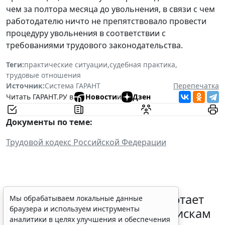
чем за полтора месяца до увольнения, в связи с чем
работодателю ничто не препятствовало провести
процедуру увольнения в соответствии с
требованиями трудового законодательства.
Теги:
практические ситуации
,
судебная практика
,
трудовые отношения
Источник:
Система ГАРАНТ
Перепечатка
Читать ГАРАНТ.РУ в
Новости
и
Дзен
Документы по теме:
Трудовой кодекс Российской Федерации
С 1 февраля 2027 года заработает
Мы обрабатываем локальные данные
браузера и используем инструменты
ГОСТ по психосоциальным рискам
аналитики в целях улучшения и обеспечения