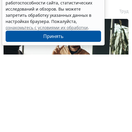
на рабочем месте
работоспособности сайта, статистических
исследований и обзоров. Вы можете
7 августа 2026 17:11
Труд
запретить обработку указанных данных в
настройках браузера. Пожалуйста,
ознакомьтесь с условиями их обработки
.
Принять
© milkos / Фотобанк 123RF.com
В СМИ прошла волна публикаций о том, что с 1
февраля 2027 года работодателям якобы придется
работать по новым правилам: сотрудников нельзя
будет "принуждать к работе", а руководителей