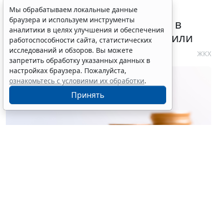
Требования к контролю
Мы обрабатываем локальные данные
браузера и используем инструменты
реализации инвестпрограмм в
аналитики в целях улучшения и обеспечения
сфере теплоснабжения уточнили
работоспособности сайта, статистических
исследований и обзоров. Вы можете
4 августа 2026 10:58
ЖКХ
запретить обработку указанных данных в
настройках браузера. Пожалуйста,
ознакомьтесь с условиями их обработки
.
Принять
© ujiha / Фотобанк 123RF.com
Утверждены
общие требования
к организации и