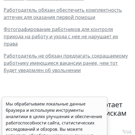
Работодатель обязан обеспечить комплектность
аптечек для оказания первой помощи
Фотографирование работников для контроля
прихода на работу и ухода с нее не нарушает их
права
Работодатель не обязан предлагать сокращаемому
работнику имеющиеся вакансии ранее, чем тот
будет уведомлен об увольнении
С 1 февраля 2027 года заработает
Мы обрабатываем локальные данные
браузера и используем инструменты
ГОСТ по психосоциальным рискам
аналитики в целях улучшения и обеспечения
на рабочем месте
работоспособности сайта, статистических
исследований и обзоров. Вы можете
7 августа 2026 17:11
Труд