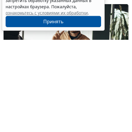
запретить обработку указанных данных в
настройках браузера. Пожалуйста,
ознакомьтесь с условиями их обработки
.
Принять
© milkos / Фотобанк 123RF.com
В СМИ прошла волна публикаций о том, что с 1
февраля 2027 года работодателям якобы придется
работать по новым правилам: сотрудников нельзя
будет "принуждать к работе", а руководителей
обяжут регулярно давать обратную связь. Однако
ГОСТ Р ИСО 45003-2026
(далее – ГОСТ), на который