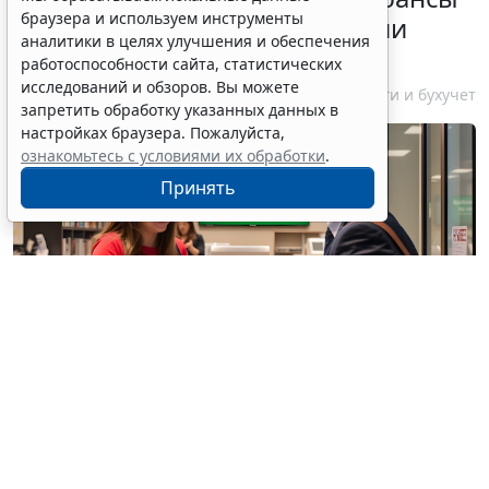
браузера и используем инструменты
информирования об открытии
аналитики в целях улучшения и обеспечения
счетов за границей
работоспособности сайта, статистических
исследований и обзоров. Вы можете
6 августа 2026 18:27
Налоги и бухучет
запретить обработку указанных данных в
настройках браузера. Пожалуйста,
ознакомьтесь с условиями их обработки
.
Принять
© / Фотобанк 123RF.com
Физлица, юрлица, ИП – резиденты РФ обязаны
уведомлять налоговые органы об открытии