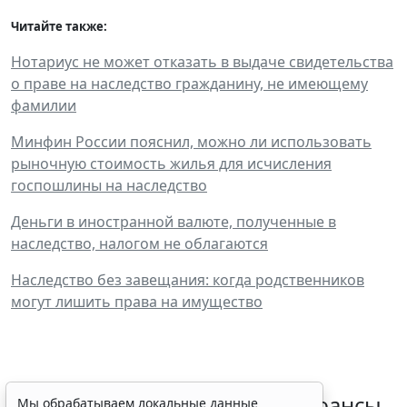
Читайте также:
Нотариус не может отказать в выдаче свидетельства
о праве на наследство гражданину, не имеющему
фамилии
Минфин России пояснил, можно ли использовать
рыночную стоимость жилья для исчисления
госпошлины на наследство
Деньги в иностранной валюте, полученные в
наследство, налогом не облагаются
Наследство без завещания: когда родственников
могут лишить права на имущество
Резидентам РФ указали на нюансы
Мы обрабатываем локальные данные