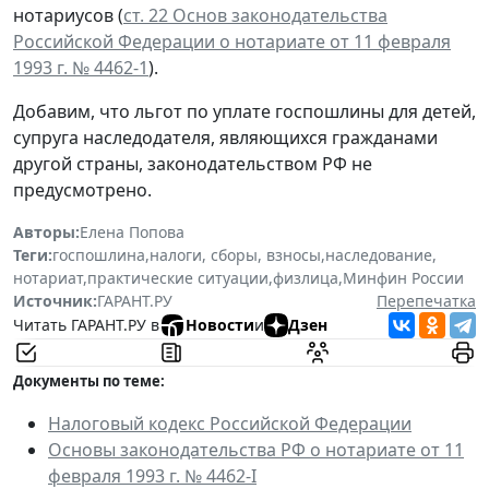
нотариусов (
ст. 22 Основ законодательства
Российской Федерации о нотариате от 11 февраля
1993 г. № 4462-1
).
Добавим, что льгот по уплате госпошлины для детей,
супруга наследодателя, являющихся гражданами
другой страны, законодательством РФ не
предусмотрено.
Авторы:
Елена Попова
Теги:
госпошлина
,
налоги, сборы, взносы
,
наследование
,
нотариат
,
практические ситуации
,
физлица
,
Минфин России
Источник:
ГАРАНТ.РУ
Перепечатка
Читать ГАРАНТ.РУ в
Новости
и
Дзен
Документы по теме:
Налоговый кодекс Российской Федерации
Основы законодательства РФ о нотариате от 11
февраля 1993 г. № 4462-I