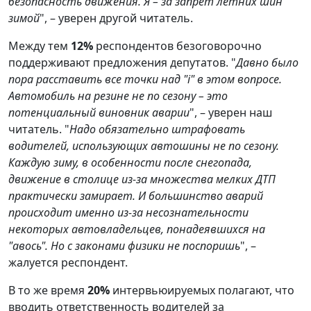
безопасность движения. Я – за запрет летних шин
зимой
", – уверен другой читатель.
Между тем
12%
респондентов безоговорочно
поддерживают предложения депутатов. "
Давно было
пора расставить все точки над "i" в этом вопросе.
Автомобиль на резине не по сезону – это
потенциальный виновник аварии
", – уверен наш
читатель. "
Надо обязательно штрафовать
водителей, использующих автошины не по сезону.
Каждую зиму, в особенности после снегопада,
движение в столице из-за множества мелких ДТП
практически замирает. И большинство аварий
происходит именно из-за несознательности
некоторых автовладельцев, понадеявшихся на
"авось". Но с законами физики не поспоришь
", –
жалуется респондент.
В то же время
20%
интервьюируемых полагают, что
вводить ответственность водителей за