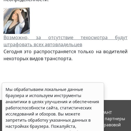
Возможно, за отсутствие техосмотра будут
штрафовать всех автовладельцев
Сегодня это распространяется только на водителей
некоторых видов транспорта.
Мы обрабатываем локальные данные
браузера и используем инструменты
аналитики в целях улучшения и обеспечения
работоспособности сайта, статистических
© ООО "НПП "ГАРАНТ-СЕРВИС", 2026. Система ГАРАНТ
исследований и обзоров. Вы можете
выпускается с 1990 года. Компания "Гарант" и ее партнеры
запретить обработку указанных данных в
являются участниками Российской ассоциации правовой
настройках браузера. Пожалуйста,
информации ГАРАНТ.