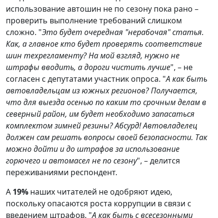
использование автошин не по сезону пока рано –
проверить выполнение требований слишком
сложно. "
Это будет очередная "нерабочая" статья.
Как, а главное кто будет проверять соответствие
шин техрегламенту? На мой взгляд, нужно не
штрафы вводить, а дороги чистить лучше
", – не
согласен с депутатами участник опроса. "
А как быть
автовладельцам из южных регионов? Получается,
что для выезда осенью по каким то срочным делам в
северный район, им будет необходимо запасаться
комплектом зимней резины? Абсурд! Автовладелец
должен сам решать вопросы своей безопасности. Так
можно дойти и до штрафов за использование
горючего и автомасел не по сезону
", – делится
переживаниями респондент.
А
19%
наших читателей не одобряют идею,
поскольку опасаются роста коррупции в связи с
введением штрафов. "
А как быть с всесезонными