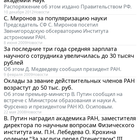
академий наук
Распоряжение об этом издано Правительством РФ.
10 декабря 2012
Новости
С. Миронов за популяризацию науки
Председатель СФ С. Миронов посетил
Звенигородскую обсерваторию Института
астрономии РАН.
8 июня 2009
Новости
За последние три года средняя зарплата
научного сотрудника увеличилась до 30 тысяч
рублей
Об этом Д. Медведеву сообщил президент РАН.
9 февраля 2009
Новости
Оклады за звание действительных членов РАН
возрастут до 50 тыс. руб.
Об этом премьер-министр В. Путин сообщил на
встрече с Министром образования и науки А.
Фурсенко и президентом РАН Ю. Осиповым.
22 мая 2008
Новости
В. Путин наградил академика РАН, заместителя
директора по научным вопросам Физического
института им. П.Н. Лебедева О. Крохина
орденом "За заслуги перед Отечеством" III