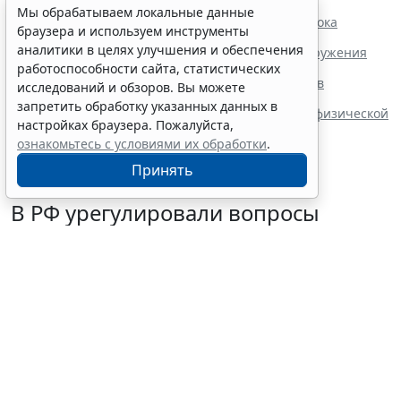
Читайте также:
Мы обрабатываем локальные данные
Владимир Путин подписал закон о продлении срока
браузера и используем инструменты
действия "гаражной амнистии"
аналитики в целях улучшения и обеспечения
Минюст России разработал проект о сроке обнаружения
недостатков товара
работоспособности сайта, статистических
Правила формирования наблюдательных советов
исследований и обзоров. Вы можете
автономных учреждений обновили
запретить обработку указанных данных в
В РФ определены коды агрегатного состояния и физической
настройках браузера. Пожалуйста,
формы видов отходов
ознакомьтесь с условиями их обработки
.
Принять
В РФ урегулировали вопросы
использования с/х земель для
сельского туризма
7 августа 2026 16:18
Общество