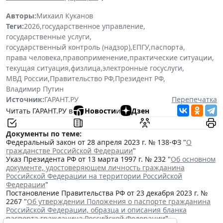
Авторы:
Михаил Куканов
Теги:
2026
,
государственное управление
,
государственные услуги
,
государственный контроль (надзор)
,
ЕПГУ
,
паспорта
,
права человека
,
правоприменение
,
практические ситуации
,
текущая ситуация
,
физлица
,
электронные госуслуги
,
МВД России
,
Правительство РФ
,
Президент РФ
,
Владимир Путин
Источник:
ГАРАНТ.РУ
Перепечатка
Читать ГАРАНТ.РУ в
Новости
и
Дзен
Документы по теме:
Федеральный закон от 28 апреля 2023 г. № 138-ФЗ "
О
гражданстве Российской Федерации
"
Указ Президента РФ от 13 марта 1997 г. № 232 "
Об основном
документе, удостоверяющем личность гражданина
Российской Федерации на территории Российской
Федерации
"
Постановление Правительства РФ от 23 декабря 2023 г. №
2267 "
Об утверждении Положения о паспорте гражданина
Российской Федерации, образца и описания бланка
паспорта гражданина Российской Федерации
"