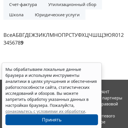
Счет-фактура
Утилизационный сбор
Школа
Юридические услуги
Все
А
Б
В
Г
Д
Е
Ж
З
И
К
Л
М
Н
О
П
Р
С
Т
У
Ф
Х
Ц
Ч
Ш
Щ
Э
Ю
Я
0
1
2
3
4
5
6
7
8
9
Мы обрабатываем локальные данные
браузера и используем инструменты
аналитики в целях улучшения и обеспечения
работоспособности сайта, статистических
© ООО "НПП "ГАРАНТ-СЕРВИС", 2026. Система ГАРАНТ
исследований и обзоров. Вы можете
выпускается с 1990 года. Компания "Гарант" и ее партнеры
запретить обработку указанных данных в
являются участниками Российской ассоциации правовой
настройках браузера. Пожалуйста,
информации ГАРАНТ.
ознакомьтесь с условиями их обработки
.
Портал ГАРАНТ.РУ зарегистрирован в качестве сетевого
Принять
издания Федеральной службой по надзору в сфере
связи,информационных технологий и массовых