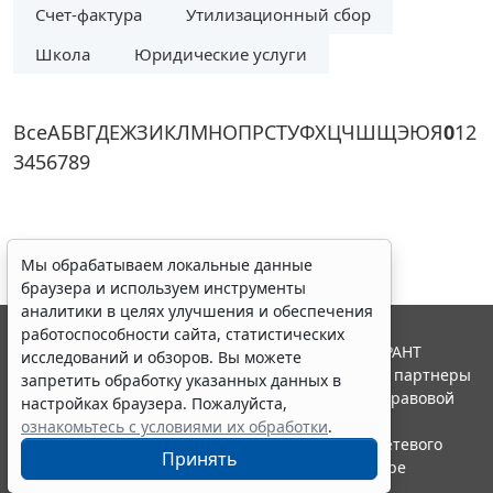
Счет-фактура
Утилизационный сбор
Школа
Юридические услуги
Все
А
Б
В
Г
Д
Е
Ж
З
И
К
Л
М
Н
О
П
Р
С
Т
У
Ф
Х
Ц
Ч
Ш
Щ
Э
Ю
Я
0
1
2
3
4
5
6
7
8
9
Мы обрабатываем локальные данные
браузера и используем инструменты
аналитики в целях улучшения и обеспечения
работоспособности сайта, статистических
© ООО "НПП "ГАРАНТ-СЕРВИС", 2026. Система ГАРАНТ
исследований и обзоров. Вы можете
выпускается с 1990 года. Компания "Гарант" и ее партнеры
запретить обработку указанных данных в
являются участниками Российской ассоциации правовой
настройках браузера. Пожалуйста,
информации ГАРАНТ.
ознакомьтесь с условиями их обработки
.
Портал ГАРАНТ.РУ зарегистрирован в качестве сетевого
Принять
издания Федеральной службой по надзору в сфере
связи,информационных технологий и массовых