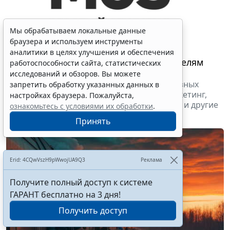
Мы обрабатываем локальные данные
браузера и используем инструменты
аналитики в целях улучшения и обеспечения
От старта до развития: предпринимателям
работоспособности сайта, статистических
Москвы помогают "Бизнес-боксы"
исследований и обзоров. Вы можете
Каждый бизнес-бокс содержит набор полезных
запретить обработку указанных данных в
инструментов. Это онлайн-аналитика, маркетинг,
настройках браузера. Пожалуйста,
бухгалтерия, консалтинг, услуги телефонии и другие
ознакомьтесь с условиями их обработки
.
сервисы.
Принять
15 мая 2025
Аналитические статьи
Erid: 4CQwVszH9pWwojUA9Q3
Реклама
Получите полный доступ к системе
ГАРАНТ бесплатно на 3 дня!
Получить доступ