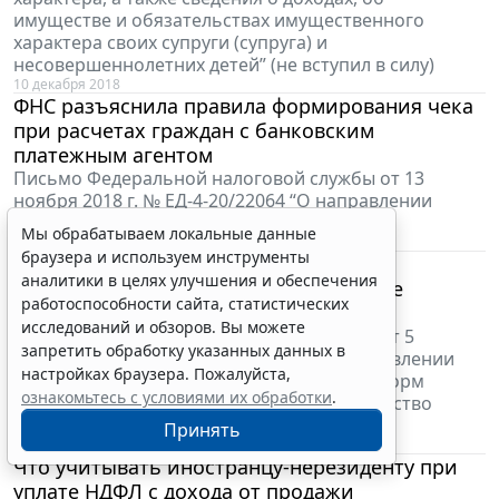
имуществе и обязательствах имущественного
характера своих супруги (супруга) и
несовершеннолетних детей” (не вступил в силу)
10 декабря 2018
ФНС разъяснила правила формирования чека
при расчетах граждан с банковским
платежным агентом
Письмо Федеральной налоговой службы от 13
ноября 2018 г. № ЕД-4-20/22064 “О направлении
методических указаний”
Мы обрабатываем локальные данные
10 декабря 2018
браузера и используем инструменты
Отчетность по налогу на имущество
аналитики в целях улучшения и обеспечения
организаций: приведены контрольные
работоспособности сайта, статистических
соотношения показателей форм
исследований и обзоров. Вы можете
Письмо Федеральной налоговой службы от 5
запретить обработку указанных данных в
декабря 2018 г. № БС-4-21/23605@ “О направлении
настройках браузера. Пожалуйста,
контрольных соотношений показателей форм
ознакомьтесь с условиями их обработки
.
налоговой отчетности по налогу на имущество
организаций”
Принять
10 декабря 2018
Что учитывать иностранцу-нерезиденту при
уплате НДФЛ с дохода от продажи