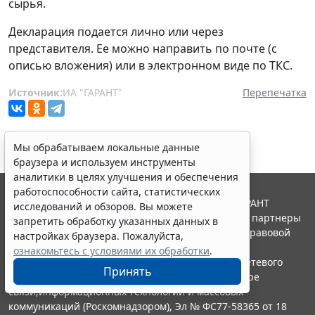
сырья.
Декларация подается лично или через
представителя. Ее можно направить по почте (с
описью вложения) или в электронном виде по ТКС.
Источник:
ИА "ГАРАНТ"
Перепечатка
Мы обрабатываем локальные данные
браузера и используем инструменты
аналитики в целях улучшения и обеспечения
работоспособности сайта, статистических
© ООО "НПП "ГАРАНТ-СЕРВИС", 2026. Система ГАРАНТ
исследований и обзоров. Вы можете
выпускается с 1990 года. Компания "Гарант" и ее партнеры
запретить обработку указанных данных в
являются участниками Российской ассоциации правовой
настройках браузера. Пожалуйста,
информации ГАРАНТ.
ознакомьтесь с условиями их обработки
.
Портал ГАРАНТ.РУ зарегистрирован в качестве сетевого
Принять
издания Федеральной службой по надзору в сфере
связи,информационных технологий и массовых
коммуникаций (Роскомнадзором), Эл № ФС77-58365 от 18