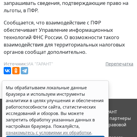
запрашивать сведения, подтверждающие право на
льготы, в ПФР.
Сообщается, что взаимодействие с ПФР
обеспечивает Управление информационных
технологий ФНС России. О возможности такого
взаимодействия для территориальных налоговых
органов сообщат дополнительно.
Источник:
ИА "ГАРАНТ"
Перепечатка
Мы обрабатываем локальные данные
браузера и используем инструменты
аналитики в целях улучшения и обеспечения
работоспособности сайта, статистических
© ООО "НПП "ГАРАНТ-СЕРВИС", 2026. Система ГАРАНТ
исследований и обзоров. Вы можете
выпускается с 1990 года. Компания "Гарант" и ее партнеры
запретить обработку указанных данных в
являются участниками Российской ассоциации правовой
настройках браузера. Пожалуйста,
информации ГАРАНТ.
ознакомьтесь с условиями их обработки
.