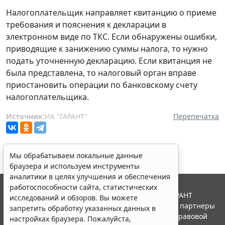
Налогоплательщик направляет квитанцию о приеме
требования и пояснения к декларации в
электронном виде по ТКС. Если обнаружены ошибки,
приводящие к занижению суммы налога, то нужно
подать уточненную декларацию. Если квитанция не
была представлена, то налоговый орган вправе
приостановить операции по банковскому счету
налогоплательщика.
Источник:
ИА "ГАРАНТ"
Перепечатка
Мы обрабатываем локальные данные
браузера и используем инструменты
аналитики в целях улучшения и обеспечения
работоспособности сайта, статистических
© ООО "НПП "ГАРАНТ-СЕРВИС", 2026. Система ГАРАНТ
исследований и обзоров. Вы можете
выпускается с 1990 года. Компания "Гарант" и ее партнеры
запретить обработку указанных данных в
являются участниками Российской ассоциации правовой
настройках браузера. Пожалуйста,