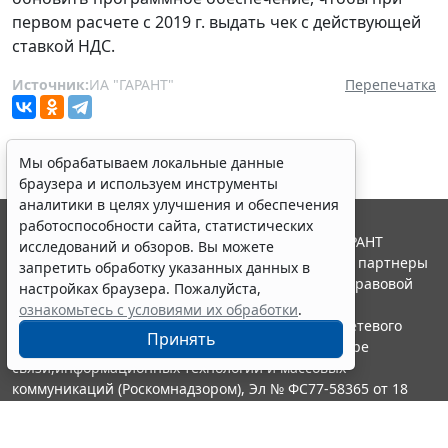
первом расчете с 2019 г. выдать чек с действующей
ставкой НДС.
Источник:
ИА "ГАРАНТ"
Перепечатка
Мы обрабатываем локальные данные
браузера и используем инструменты
аналитики в целях улучшения и обеспечения
работоспособности сайта, статистических
© ООО "НПП "ГАРАНТ-СЕРВИС", 2026. Система ГАРАНТ
исследований и обзоров. Вы можете
выпускается с 1990 года. Компания "Гарант" и ее партнеры
запретить обработку указанных данных в
являются участниками Российской ассоциации правовой
настройках браузера. Пожалуйста,
информации ГАРАНТ.
ознакомьтесь с условиями их обработки
.
Портал ГАРАНТ.РУ зарегистрирован в качестве сетевого
Принять
издания Федеральной службой по надзору в сфере
связи,информационных технологий и массовых
коммуникаций (Роскомнадзором), Эл № ФС77-58365 от 18
июня 2014 года.
16+