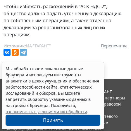
Чтобы избежать расхождений в "АСК НДС-2",
общество должно подать уточненную декларацию
по собственным операциям, а также отдельно
декларации за реорганизованных лиц по их
операциям.
Источник:
ИА "ГАРАНТ"
Перепечатка
Мы обрабатываем локальные данные
браузера и используем инструменты
аналитики в целях улучшения и обеспечения
работоспособности сайта, статистических
© ООО "НПП "ГАРАНТ-СЕРВИС", 2026. Система ГАРАНТ
исследований и обзоров. Вы можете
выпускается с 1990 года. Компания "Гарант" и ее партнеры
запретить обработку указанных данных в
являются участниками Российской ассоциации правовой
настройках браузера. Пожалуйста,
информации ГАРАНТ.
ознакомьтесь с условиями их обработки
.
Портал ГАРАНТ.РУ зарегистрирован в качестве сетевого
Принять
издания Федеральной службой по надзору в сфере
связи,информационных технологий и массовых