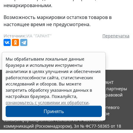
немаркированными.
Возможность маркировки остатков товаров в
настоящее время не предусмотрена.
Источник:
ИА "ГАРАНТ"
Перепечатка
Мы обрабатываем локальные данные
браузера и используем инструменты
аналитики в целях улучшения и обеспечения
работоспособности сайта, статистических
© ООО "НПП "ГАРАНТ-СЕРВИС", 2026. Система ГАРАНТ
исследований и обзоров. Вы можете
выпускается с 1990 года. Компания "Гарант" и ее партнеры
запретить обработку указанных данных в
являются участниками Российской ассоциации правовой
настройках браузера. Пожалуйста,
информации ГАРАНТ.
ознакомьтесь с условиями их обработки
.
Портал ГАРАНТ.РУ зарегистрирован в качестве сетевого
Принять
издания Федеральной службой по надзору в сфере
связи,информационных технологий и массовых
коммуникаций (Роскомнадзором), Эл № ФС77-58365 от 18
июня 2014 года.