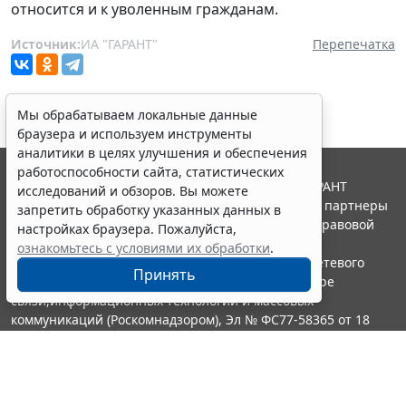
относится и к уволенным гражданам.
Источник:
ИА "ГАРАНТ"
Перепечатка
Мы обрабатываем локальные данные
браузера и используем инструменты
аналитики в целях улучшения и обеспечения
работоспособности сайта, статистических
© ООО "НПП "ГАРАНТ-СЕРВИС", 2026. Система ГАРАНТ
исследований и обзоров. Вы можете
выпускается с 1990 года. Компания "Гарант" и ее партнеры
запретить обработку указанных данных в
являются участниками Российской ассоциации правовой
настройках браузера. Пожалуйста,
информации ГАРАНТ.
ознакомьтесь с условиями их обработки
.
Портал ГАРАНТ.РУ зарегистрирован в качестве сетевого
Принять
издания Федеральной службой по надзору в сфере
связи,информационных технологий и массовых
коммуникаций (Роскомнадзором), Эл № ФС77-58365 от 18
июня 2014 года.
16+
Контакты
8-800-200-88-88