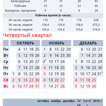
Календарные
31
31
30
92
Рабочие
22
22
22
66
Выходные, праздники
9
9
8
26
Рабочее время (в часах)
40-часов. неделя
176
176
176
528
36-часов. неделя
158.4
158.4
158,4
475,2
24-часов. неделя
105,6
105,6
105,6
316,8
Четвертый квартал
ОКТЯБРЬ
НОЯБРЬ
ДЕКАБРЬ
Пн
4
11
18
25
1
8
15
22
29
6
13
20
27
Вт
5
12
19
26
2
9
16
23
30
7
14
21
28
*
Ср
6
13
20
27
3
10
17
24
1
8
15
22
29
Чт
7
14
21
28
4
11
18
25
2
9
16
23
30
*
Пт
1
8
15
22
29
5
12
19
26
3
10
17
24
31
Сб
2
9
16
23
30
6
13
20
27
4
11
18
25
Вс
3
10
17
24
31
7
14
21
28
5
12
19
26
октябрь
ноябрь
декабрь
IV
2-е п/
2010 г.
кв.
г