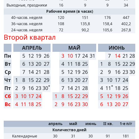
Выходные, праздники
16
9
9
34
Рабочее время (в часах)
40-часов. неделя
120
151
176
447
36-часов. неделя
108
135,8
158,4
402,2
24-часов. неделя
72
90,2
105,6
267,8
Второй квартал
АПРЕЛЬ
МАЙ
ИЮНЬ
Пн
5
12
19
26
3
10
17
24
31
7
14
21
28
Вт
6
13
20
27
4
11
18
25
1
8
15
22
29
Ср
7
14
21
28
5
12
19
26
2
9
16
23
30
Чт
1
8
15
22
29
6
13
20
27
3
10
17
24
*
*
Пт
2
9
16
23
30
7
14
21
28
4
11
18
25
Сб
3
10
17
24
1
8
15
22
29
5
12
19
26
Вс
4
11
18
25
2
9
16
23
30
6
13
20
27
апрель
май
июнь
II кв.
1-е п/г
Количество дней
Календарные
30
31
30
91
181