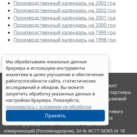
Производственный календарь на 2003 год
Производственный календарь на 2002 год
Производственный календарь на 2001 год
Производственный календарь на 2000 год
Производственный календарь на 1999 год
Производственный календарь на 1998 год
Мы обрабатываем локальные данные
браузера и используем инструменты
аналитики в целях улучшения и обеспечения
работоспособности сайта, статистических
© ООО "НПП "ГАРАНТ-СЕРВИС", 2026. Система ГАРАНТ
исследований и обзоров. Вы можете
выпускается с 1990 года. Компания "Гарант" и ее партнеры
запретить обработку указанных данных в
являются участниками Российской ассоциации правовой
настройках браузера. Пожалуйста,
информации ГАРАНТ.
ознакомьтесь с условиями их обработки
.
Портал ГАРАНТ.РУ зарегистрирован в качестве сетевого
Принять
издания Федеральной службой по надзору в сфере
связи,информационных технологий и массовых
коммуникаций (Роскомнадзором), Эл № ФС77-58365 от 18