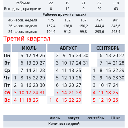
Рабочие
22
19
21
62
118
Выходные, праздники
8
12
9
29
63
Рабочее время (в часах)
40-часов. неделя
175
152
167
494
941
36-часов. неделя
157,4
136,8
150,2
444,4
846,6
24-часов. неделя
104,6
91,2
99,8
295,6
563,4
Третий квартал
ИЮЛЬ
АВГУСТ
СЕНТЯБРЬ
Пн
5
12
19
26
2
9
16
23
30
6
13
20
27
Вт
6
13
20
27
3
10
17
24
31
7
14
21
28
Ср
7
14
21
28
4
11
18
25
1
8
15
22
29
Чт
1
8
15
22
29
5
12
19
26
2
9
16
23
30
Пт
2
9
16
23
30
6
13
20
27
3
10
17
24
Сб
3
10
17
24
31
7
14
21
28
4
11
18
25
Вс
4
11
18
25
1
8
15
22
29
5
12
19
26
июль
август
сентябрь
III кв.
Количество дней