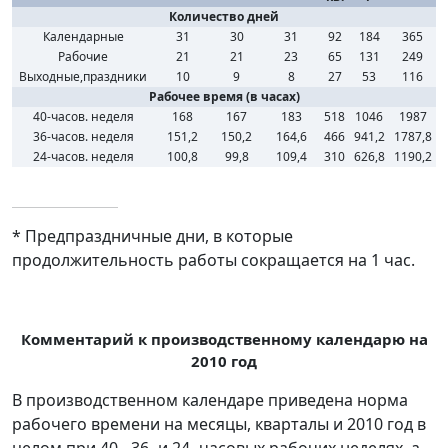
Количество дней
Календарные
31
30
31
92
184
365
Рабочие
21
21
23
65
131
249
Выходные,праздники
10
9
8
27
53
116
Рабочее время (в часах)
40-часов. неделя
168
167
183
518
1046
1987
36-часов. неделя
151,2
150,2
164,6
466
941,2
1787,8
24-часов. неделя
100,8
99,8
109,4
310
626,8
1190,2
* Предпраздничные дни, в которые
продолжительность работы сокращается на 1 час.
Комментарий к производственному календарю на
2010 год
В производственном календаре приведена норма
рабочего времени на месяцы, кварталы и 2010 год в