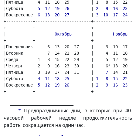
|Пятница    | 4  11  18  25         | 1   8  15  22  29
|Суббота    | 
5  12  19  26
         | 
2   9  16  23  3
|Воскресенье| 
6  13  20  27
         | 
3  10  17  24  3
+-----------+-----------------------+------------------
+-----------+-----------------------+------------------
|           |        
Октябрь 
       |        
Ноябрь
   
+-----------+-----------------------+------------------
|Понедельник|     6  13  20  27     |     3  10  17  24
|Вторник    |     7  14  21  28     |     4  11  18  25
|Среда      | 1   8  15  22  29     |     5  12  19  2
|Четверг    | 2   9  16  23  30     |     6
*
 13  20  2
|Пятница    | 3  10  17  24  31     |     
7
  14  21  2
|Суббота    | 
4  11  18  25
         | 
1   8  15  22  2
|Воскресенье| 
5  12  19  26
         | 
2   9  16  23  3
+-----------+-----------------------+-----------------
______________________________
*
Предпраздничные дни, в которые при 40-
часовой рабочей неделе продолжительность
работы сокращается на один час.