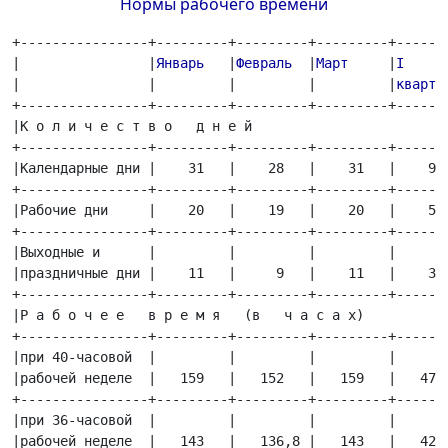
Нормы рабочего времени
+----------------+---------+---------+---------+-------
|   
   |
Январь 
  |
Февраль 
 |
Март
     |
I
      
|  
  |         |         |         |
кварта
+----------------+---------+---------+---------+-------
|К о л и ч е с т в о   д н е й                         
+----------------+---------+---------+---------+-------
|Календарные дни |    31   |    28   |    31   |    90 
+----------------+---------+---------+---------+-------
|Рабочие дни     |    20   |    19   |    20   |    59 
+----------------+---------+---------+---------+-------
|Выходные и      |         |         |         |       
|праздничные дни |    11   |     9   |    11   |    31 
+----------------+---------+---------+---------+-------
|Р а б о ч е е   в р е м я   (в   ч а с а х)           
+----------------+---------+---------+---------+-------
|при 40-часовой  |         |         |         |       
|рабочей неделе  |   159   |   152   |   159   |   470 
+----------------+---------+---------+---------+-------
|при 36-часовой  |         |         |         |       
|рабочей неделе  |   143   |   136,8 |   143   |   422,