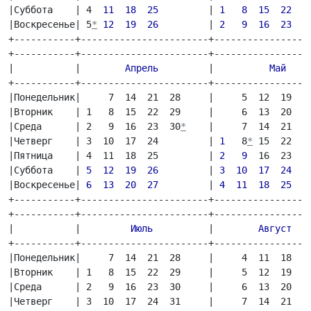
|Суббота    | 4  
11
18  25
         | 
1   8  15  22
   
|Воскресенье| 5
*
12
19  26
         | 
2   9  16 
23
   
+-----------+-----------------------+------------------
+-----------+-----------------------+------------------
|           |        
Апрель
         |          
Май
    
+-----------+-----------------------+------------------
|Понедельник|     7  14  21  28     |     5  12  19  26
|Вторник    | 1   8  15  22  29     |     6  13  20  27
|Среда      | 2   9  16  23  30
*
    |     7  14  21  2
|Четверг    | 3  10  17  24         | 
1 
  8
*
 15  22  2
|Пятница    | 4  11  18  25         | 
2
 9
  16  23  3
|Суббота    | 
5  12  19  26
         | 
3
10
17  24  3
|Воскресенье| 
6  13  20  27
         | 
4
11
18  25 
  
+-----------+-----------------------+------------------
+-----------+-----------------------+------------------
|           |         
Июль
          |        
Август  
 
+-----------+-----------------------+------------------
|Понедельник|     7  14  21  28     |     4  11  18  25
|Вторник    | 1   8  15  22  29     |     5  12  19  26
|Среда      | 2   9  16  23  30     |     6  13  20  27
|Четверг    | 3  10  17  24  31     |     7  14  21  28