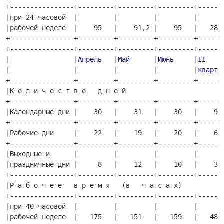
+----------------+---------+---------+---------+-------
|при 24-часовой  |         |         |         |       
|рабочей неделе  |    95   |    91,2 |    95   |   281,
+----------------+---------+---------+---------+-------
+----------------+---------+---------+---------+-------
|   
   |
Апрель  
 |
Май
      |
Июнь
     |
II
    
|  
 |         |         |         |
кварта
+----------------+---------+---------+---------+-------
|К о л и ч е с т в о   д н е й                         
+----------------+---------+---------+---------+-------
|Календарные дни |    30   |    31   |    30   |    91 
+----------------+---------+---------+---------+-------
|Рабочие дни     |    22   |    19   |    20   |    61 
+----------------+---------+---------+---------+-------
|Выходные и      |         |         |         |       
|праздничные дни |     8   |    12   |    10   |    30 
+----------------+---------+---------+---------+-------
|Р а б о ч е е   в р е м я   (в   ч а с а х)           
+----------------+---------+---------+---------+-------
|при 40-часовой  |         |         |         |       
|рабочей неделе  |   175   |   151   |   159   |   485 