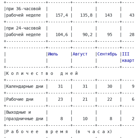
+----------------+---------+---------+---------+-------
|при 36-часовой  |         |         |         |       
|рабочей неделе  |   157,4 |   135,8 |   143   |   436,
+----------------+---------+---------+---------+-------
|при 24-часовой  |         |         |         |       
|рабочей неделе  |   104,6 |    90,2 |    95   |   289,
+----------------+---------+---------+---------+-------
+----------------+---------+---------+---------+-------
|   
   |
Июль
     |
Август
   |
Сентябрь
 |
III
    
|  
  |         |         |         |
кварта
+----------------+---------+---------+---------+-------
|К о л и ч е с т в о   д н е й                         
+----------------+---------+---------+---------+-------
|Календарные дни |    31   |    31   |    30   |    92 
+----------------+---------+---------+---------+-------
|Рабочие дни     |    23   |    21   |    22   |    66 
+----------------+---------+---------+---------+-------
|Выходные и      |         |         |         |       
|праздничные дни |     8   |    10   |     8   |    26 
+----------------+---------+---------+---------+-------
|Р а б о ч е е   в р е м я   (в   ч а с а х)           