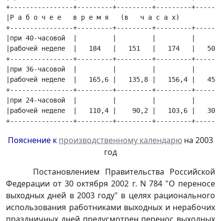
+----------------+---------+---------+---------+-------
|Р а б о ч е е   в р е м я   (в   ч а с а х)           
+----------------+---------+---------+---------+-------
|при 40-часовой  |         |         |         |       
|рабочей неделе  |   184   |   151   |   174   |   509 
+----------------+---------+---------+---------+-------
|при 36-часовой  |         |         |         |       
|рабочей неделе  |   165,6 |   135,8 |   156,4 |   457,
+----------------+---------+---------+---------+-------
|при 24-часовой  |         |         |         |       
|рабочей неделе  |   110,4 |    90,2 |   103,6 |   304,
+----------------+---------+---------+---------+------
Пояснение к
производственному календарю
на 2003
год
Постановлением
Правительства Российской
Федерации от 30 октября 2002 г. N 784 "О переносе
выходных дней в 2003 году" в целях рационального
использования работниками выходных и нерабочих
праздничных дней предусмотрен перенос выходных