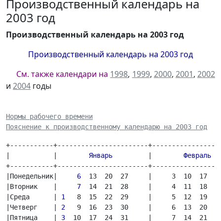
Производственный календарь на
2003 год
Производственный календарь на 2003 год
Производственный календарь на 2003 год
См. также календари на
1998
,
1999
,
2000
,
2001
,
2002
и
2004
годы
Нормы рабочего времени
Пояснение к производственному календарю на 2003 год
+-----------+-----------------------+------------------
|           |        
Январь
         |        
Февраль 
 
+-----------+-----------------------+------------------
|Понедельник|     
6
  13  20  27     |     3  10  17  
2
|Вторник    |     
7
  14  21  28     |     4  11  18  25
|Среда      | 
1
   8  15  22  29     |     5  12  19  26
|Четверг    | 
2
   9  16  23  30     |     6  13  20  27
|Пятница    | 
3
  10  17  24  31     |     7  14  21  2