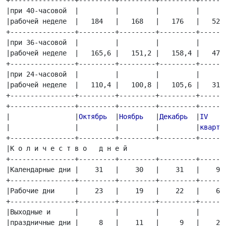
+----------------+---------+---------+---------+-------
|при 40-часовой  |         |         |         |       
|рабочей неделе  |   184   |   168   |   176   |   528 
+----------------+---------+---------+---------+-------
|при 36-часовой  |         |         |         |       
|рабочей неделе  |   165,6 |   151,2 |   158,4 |   475,
+----------------+---------+---------+---------+-------
|при 24-часовой  |         |         |         |       
|рабочей неделе  |   110,4 |   100,8 |   105,6 |   316,
+----------------+---------+---------+---------+-------
+----------------+---------+---------+---------+-------
|   
   |
Октябрь  
|
Ноябрь   
|
Декабрь  
|
IV
    
|  
  |         |         |         |
кварта
+----------------+---------+---------+---------+-------
|К о л и ч е с т в о   д н е й                         
+----------------+---------+---------+---------+-------
|Календарные дни |    31   |    30   |    31   |    92 
+----------------+---------+---------+---------+-------
|Рабочие дни     |    23   |    19   |    22   |    64 
+----------------+---------+---------+---------+-------
|Выходные и      |         |         |         |       
|праздничные дни |     8   |    11   |     9   |    28 