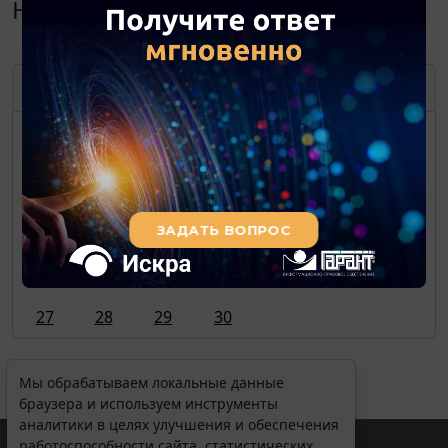
Навигатор. Июнь 2011
ИЮНЬ
2011
ПН
ВТ
СР
ЧТ
ПТ
СБ
ВС
1
2
3
4
5
6
7
8
9
10
11
12
13
14
15
16
17
18
19
20
21
22
23
24
25
26
27
28
29
30
Мы обрабатываем локальные данные
браузера и используем инструменты
аналитики в целях улучшения и обеспечения
работоспособности сайта, статистических