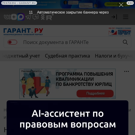
РЕКЛАМА • GARANT.RU
10
Автоматическое закрытие баннера через
Бюджетный учет
Судебная практика
Налоги и бухуче
Новости и аналитика
Правовые консультации
Налоги
и налогообложение
Навигатор. Июнь 2011
Налоги и налогообложение.