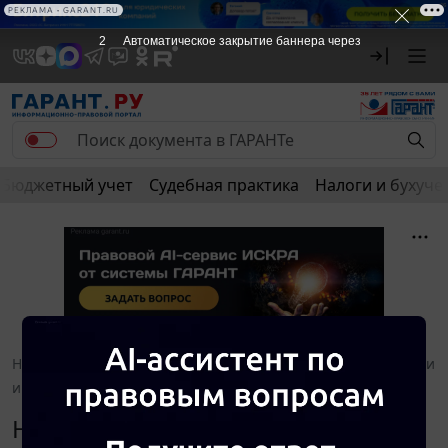
РЕКЛАМА • GARANT.RU
2
Автоматическое закрытие баннера через
Бюджетный учет
Судебная практика
Налоги и бухуче
Новости и аналитика
Правовые консультации
Налоги
и налогообложение
Навигатор. Июнь 2024
Налоги и налогообложение.